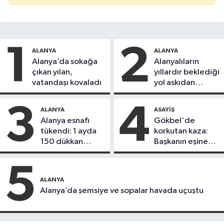
1
2
ALANYA
ALANYA
Alanya’da sokağa
Alanyalıların
çıkan yılan,
yıllardır beklediği
vatandaşı kovaladı
yol askıdan
döndü
3
4
ALANYA
ASAYIŞ
Alanya esnafı
Gökbel'de
tükendi: 1 ayda
korkutan kaza:
150 dükkan
Başkanın eşine
kapandı
motosiklet çarptı
5
ALANYA
Alanya’da şemsiye ve sopalar havada uçuştu