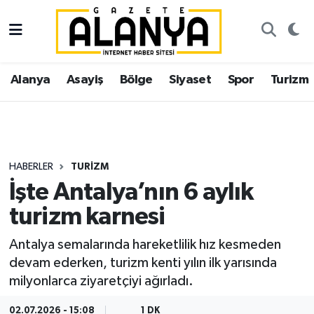
Alanya
İstanbul Nöbetçi Eczaneler
Alanya
Asayiş
Bölge
Siyaset
Spor
Turizm
Asayiş
İstanbul Hava Durumu
Bölge
İstanbul Trafik Yoğunluk Haritası
Siyaset
Süper Lig Puan Durumu ve Fikstür
HABERLER
TURIZM
İşte Antalya’nın 6 aylık
Spor
Tüm Manşetler
turizm karnesi
Turizm
Son Dakika Haberleri
Antalya semalarında hareketlilik hız kesmeden
devam ederken, turizm kenti yılın ilk yarısında
Ekonomi
Haber Arşivi
milyonlarca ziyaretçiyi ağırladı.
Gazipaşa
02.07.2026 - 15:08
1 DK