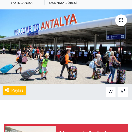
YAYINLANMA
OKUNMA SÜRESI
Paylaş
-
+
A
A