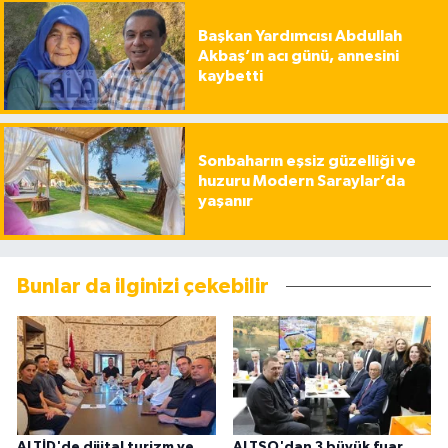
Başkan Yardımcısı Abdullah
Akbaş’ın acı günü, annesini
kaybetti
Sonbaharın eşsiz güzelliği ve
huzuru Modern Saraylar’da
yaşanır
Bunlar da ilginizi çekebilir
ALTİD'de dijital turizm ve
ALTSO'dan 3 büyük fuar