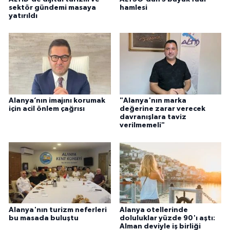
sektör gündemi masaya
hamlesi
yatırıldı
Alanya’nın imajını korumak
"Alanya'nın marka
için acil önlem çağrısı
değerine zarar verecek
davranışlara taviz
verilmemeli"
Alanya'nın turizm neferleri
Alanya otellerinde
bu masada buluştu
doluluklar yüzde 90'ı aştı:
Alman deviyle iş birliği