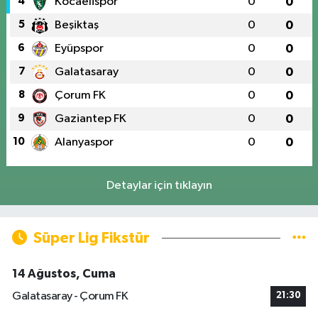
4
Kocaelispor
0
0
5
Beşiktaş
0
0
6
Eyüpspor
0
0
7
Galatasaray
0
0
8
Çorum FK
0
0
9
Gaziantep FK
0
0
10
Alanyaspor
0
0
Detaylar için tıklayın
Süper Lig Fikstür
14 Ağustos, Cuma
Galatasaray - Çorum FK
21:30