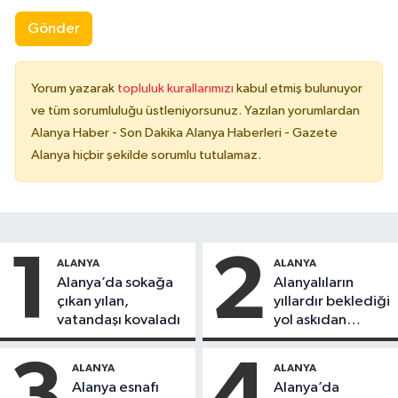
Gönder
Yorum yazarak
topluluk kurallarımızı
kabul etmiş bulunuyor
ve tüm sorumluluğu üstleniyorsunuz. Yazılan yorumlardan
Alanya Haber - Son Dakika Alanya Haberleri - Gazete
Alanya hiçbir şekilde sorumlu tutulamaz.
1
2
ALANYA
ALANYA
Alanya’da sokağa
Alanyalıların
çıkan yılan,
yıllardır beklediği
vatandaşı kovaladı
yol askıdan
döndü
3
4
ALANYA
ALANYA
Alanya esnafı
Alanya’da