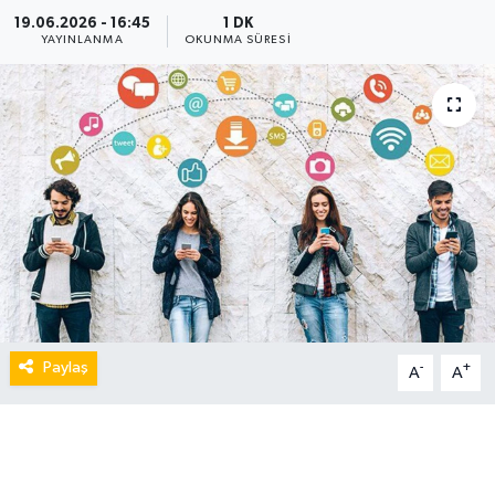
19.06.2026 - 16:45
1 DK
YAYINLANMA
OKUNMA SÜRESI
Paylaş
-
+
A
A