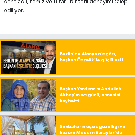
daha adil, temiz ve tutarlı bir tatil deneyimi talep
ediliyor.
Berlin’de Alanya rüzgârı,
başkan Özçelik’le güçlü esti…
Başkan Yardımcısı Abdullah
Akbaş’ın acı günü, annesini
kaybetti
Sonbaharın eşsiz güzelliği ve
huzuru Modern Saraylar’da