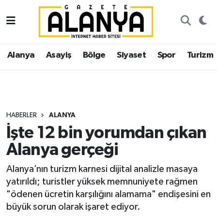
Alanya
İstanbul Nöbetçi Eczaneler
Alanya
Asayiş
Bölge
Siyaset
Spor
Turizm
Asayiş
İstanbul Hava Durumu
Bölge
İstanbul Trafik Yoğunluk Haritası
Siyaset
Süper Lig Puan Durumu ve Fikstür
HABERLER
ALANYA
İşte 12 bin yorumdan çıkan
Spor
Tüm Manşetler
Alanya gerçeği
Turizm
Son Dakika Haberleri
Alanya’nın turizm karnesi dijital analizle masaya
yatırıldı; turistler yüksek memnuniyete rağmen
Ekonomi
Haber Arşivi
"ödenen ücretin karşılığını alamama" endişesini en
büyük sorun olarak işaret ediyor.
Gazipaşa