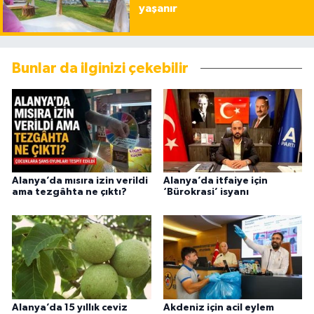
yaşanır
Bunlar da ilginizi çekebilir
Alanya’da mısıra izin verildi
Alanya’da itfaiye için
ama tezgâhta ne çıktı?
‘Bürokrasi’ isyanı
Alanya’da 15 yıllık ceviz
Akdeniz için acil eylem