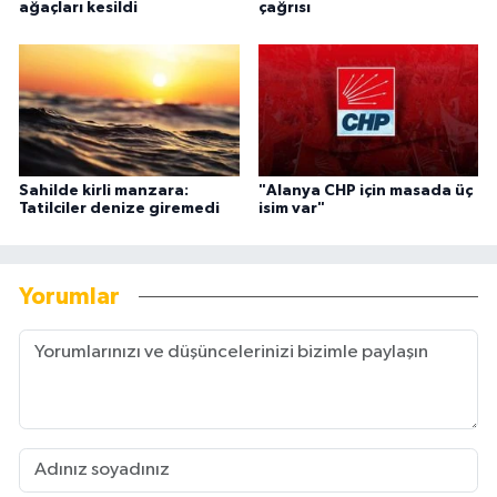
ağaçları kesildi
çağrısı
Sahilde kirli manzara:
"Alanya CHP için masada üç
Tatilciler denize giremedi
isim var"
Yorumlar