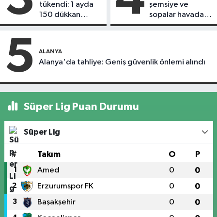
tükendi: 1 ayda
şemsiye ve
150 dükkan
sopalar havada
kapandı
uçuştu
5
ALANYA
Alanya'da tahliye: Geniş güvenlik önlemi alındı
Süper Lig Puan Durumu
Süper Lig
#
Takım
O
P
1
Amed
0
0
2
Erzurumspor FK
0
0
3
Başakşehir
0
0