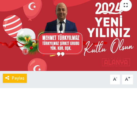
Paylaş
-
+
A
A