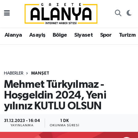
Alanya
İstanbul Nöbetçi Eczaneler
Alanya
Asayiş
Bölge
Siyaset
Spor
Turizm
Asayiş
İstanbul Hava Durumu
Bölge
İstanbul Trafik Yoğunluk Haritası
Siyaset
Süper Lig Puan Durumu ve Fikstür
HABERLER
MANŞET
Mehmet Türkyılmaz -
Spor
Tüm Manşetler
Hoşgeldin 2024, Yeni
Turizm
Son Dakika Haberleri
yılınız KUTLU OLSUN
Ekonomi
Haber Arşivi
31.12.2023 - 16:04
1 DK
YAYINLANMA
OKUNMA SÜRESI
Gazipaşa