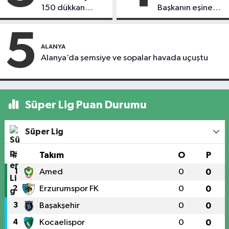
150 dükkan
Başkanın eşine
kapandı
motosiklet çarptı
5
ALANYA
Alanya’da şemsiye ve sopalar havada uçuştu
Süper Lig Puan Durumu
Süper Lig
#
Takım
O
P
1
Amed
0
0
2
Erzurumspor FK
0
0
3
Başakşehir
0
0
4
Kocaelispor
0
0