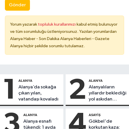
Gönder
Yorum yazarak
topluluk kurallarımızı
kabul etmiş bulunuyor
ve tüm sorumluluğu üstleniyorsunuz. Yazılan yorumlardan
Alanya Haber - Son Dakika Alanya Haberleri - Gazete
Alanya hiçbir şekilde sorumlu tutulamaz.
1
2
ALANYA
ALANYA
Alanya’da sokağa
Alanyalıların
çıkan yılan,
yıllardır beklediği
vatandaşı kovaladı
yol askıdan
döndü
3
4
ALANYA
ASAYIŞ
Alanya esnafı
Gökbel'de
tükendi: 1 ayda
korkutan kaza: