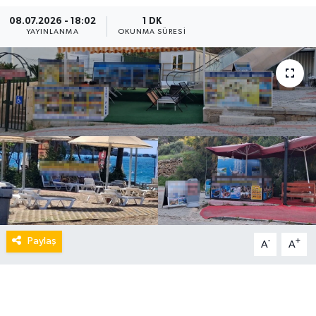
08.07.2026 - 18:02
1 DK
YAYINLANMA
OKUNMA SÜRESI
Paylaş
-
+
A
A