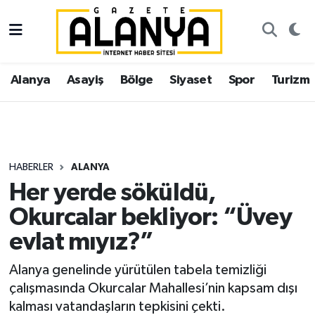
Alanya
İstanbul Nöbetçi Eczaneler
Alanya
Asayiş
Bölge
Siyaset
Spor
Turizm
Asayiş
İstanbul Hava Durumu
Bölge
İstanbul Trafik Yoğunluk Haritası
Siyaset
Süper Lig Puan Durumu ve Fikstür
HABERLER
ALANYA
Her yerde söküldü,
Spor
Tüm Manşetler
Okurcalar bekliyor: “Üvey
Turizm
Son Dakika Haberleri
evlat mıyız?”
Ekonomi
Haber Arşivi
Alanya genelinde yürütülen tabela temizliği
çalışmasında Okurcalar Mahallesi’nin kapsam dışı
Gazipaşa
kalması vatandaşların tepkisini çekti.