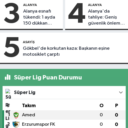
3
4
ALANYA
ALANYA
Alanya esnafı
Alanya'da
tükendi: 1 ayda
tahliye: Geniş
150 dükkan
güvenlik önlemi
kapandı
alındı
5
ASAYIŞ
Gökbel'de korkutan kaza: Başkanın eşine
motosiklet çarptı
Süper Lig Puan Durumu
Süper Lig
#
Takım
O
P
1
Amed
0
0
2
Erzurumspor FK
0
0