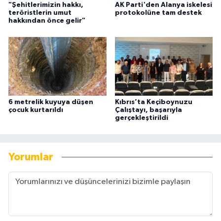
"Şehitlerimizin hakkı,
AK Parti'den Alanya iskelesi
teröristlerin umut
protokolüne tam destek
hakkından önce gelir"
6 metrelik kuyuya düşen
Kıbrıs’ta Keçiboynuzu
çocuk kurtarıldı
Çalıştayı, başarıyla
gerçekleştirildi
Yorumlar