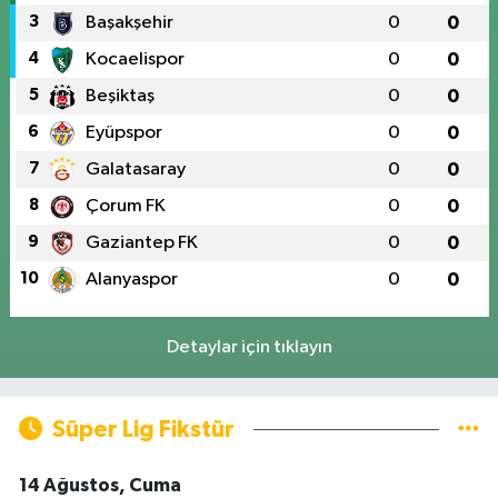
3
Başakşehir
0
0
4
Kocaelispor
0
0
5
Beşiktaş
0
0
6
Eyüpspor
0
0
7
Galatasaray
0
0
8
Çorum FK
0
0
9
Gaziantep FK
0
0
10
Alanyaspor
0
0
Detaylar için tıklayın
Süper Lig Fikstür
14 Ağustos, Cuma