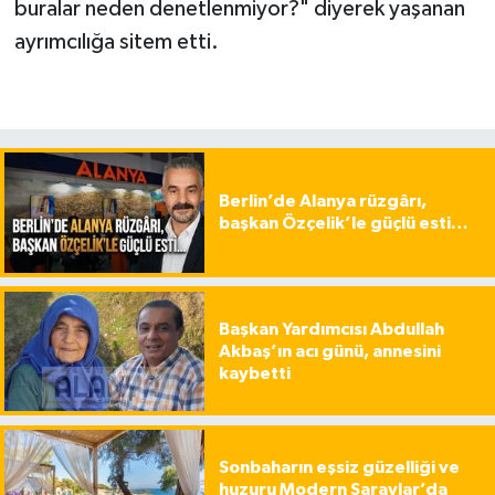
buralar neden denetlenmiyor?" diyerek yaşanan
ayrımcılığa sitem etti.
Berlin’de Alanya rüzgârı,
başkan Özçelik’le güçlü esti…
Başkan Yardımcısı Abdullah
Akbaş’ın acı günü, annesini
kaybetti
Sonbaharın eşsiz güzelliği ve
huzuru Modern Saraylar’da