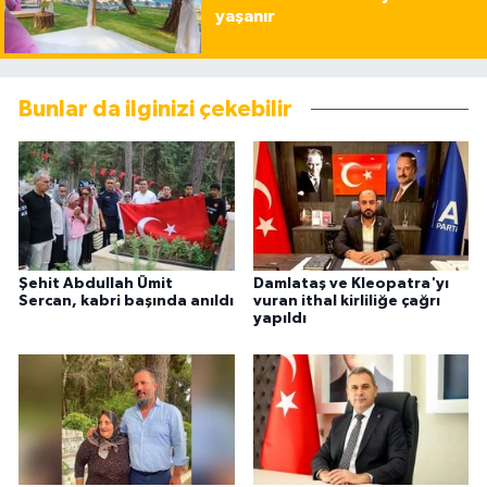
yaşanır
Bunlar da ilginizi çekebilir
Şehit Abdullah Ümit
Damlataş ve Kleopatra'yı
Sercan, kabri başında anıldı
vuran ithal kirliliğe çağrı
yapıldı