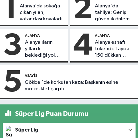
1
2
Alanya’da sokağa
Alanya'da
çıkan yılan,
tahliye: Geniş
vatandaşı kovaladı
güvenlik önlemi
alındı
3
4
ALANYA
ALANYA
Alanyalıların
Alanya esnafı
yıllardır
tükendi: 1 ayda
beklediği yol
150 dükkan
askıdan döndü
kapandı
5
ASAYIŞ
Gökbel'de korkutan kaza: Başkanın eşine
motosiklet çarptı
Süper Lig Puan Durumu
Süper Lig