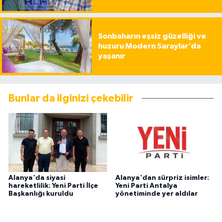
Sonbaharın eşsiz güzelliği ve
huzuru Modern Saraylar’da
yaşanır
Bunlar da ilginizi çekebilir
Alanya'da siyasi
Alanya'dan sürpriz isimler:
hareketlilik: Yeni Parti İlçe
Yeni Parti Antalya
Başkanlığı kuruldu
yönetiminde yer aldılar