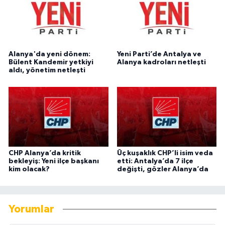
Alanya'da yeni dönem:
Yeni Parti’de Antalya ve
Bülent Kandemir yetkiyi
Alanya kadroları netleşti
aldı, yönetim netleşti
CHP Alanya’da kritik
Üç kuşaklık CHP’li isim veda
bekleyiş: Yeni ilçe başkanı
etti: Antalya’da 7 ilçe
kim olacak?
değişti, gözler Alanya’da
Yorumlar