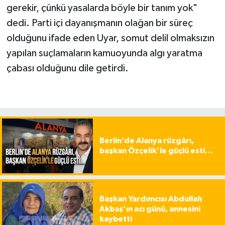
gerekir, çünkü yasalarda böyle bir tanım yok"
dedi. Parti içi dayanışmanın olağan bir süreç
olduğunu ifade eden Uyar, somut delil olmaksızın
yapılan suçlamaların kamuoyunda algı yaratma
çabası olduğunu dile getirdi.
Berlin’de Alanya rüzgârı,
başkan Özçelik’le güçlü esti…
Başkan Yardımcısı Abdullah
Akbaş’ın acı günü, annesini
kaybetti