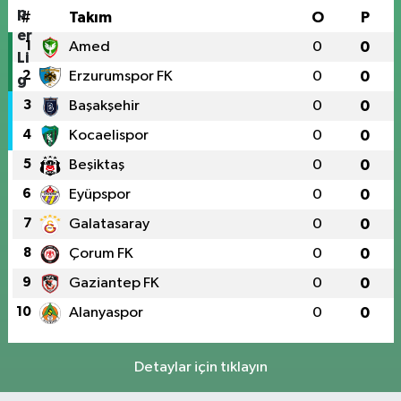
#
Takım
O
P
1
Amed
0
0
2
Erzurumspor FK
0
0
3
Başakşehir
0
0
4
Kocaelispor
0
0
5
Beşiktaş
0
0
6
Eyüpspor
0
0
7
Galatasaray
0
0
8
Çorum FK
0
0
9
Gaziantep FK
0
0
10
Alanyaspor
0
0
Detaylar için tıklayın