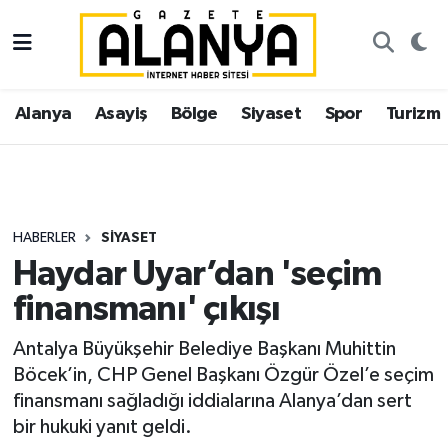
Alanya
İstanbul Nöbetçi Eczaneler
Alanya
Asayiş
Bölge
Siyaset
Spor
Turizm
Asayiş
İstanbul Hava Durumu
Bölge
İstanbul Trafik Yoğunluk Haritası
Siyaset
Süper Lig Puan Durumu ve Fikstür
HABERLER
SIYASET
Haydar Uyar’dan 'seçim
Spor
Tüm Manşetler
finansmanı' çıkışı
Turizm
Son Dakika Haberleri
Antalya Büyükşehir Belediye Başkanı Muhittin
Böcek’in, CHP Genel Başkanı Özgür Özel’e seçim
Ekonomi
Haber Arşivi
finansmanı sağladığı iddialarına Alanya’dan sert
bir hukuki yanıt geldi.
Gazipaşa