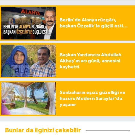
Berlin’de Alanya rüzgârı,
başkan Özçelik’le güçlü esti…
Başkan Yardımcısı Abdullah
Akbaş’ın acı günü, annesini
kaybetti
Sonbaharın eşsiz güzelliği ve
huzuru Modern Saraylar’da
yaşanır
Bunlar da ilginizi çekebilir