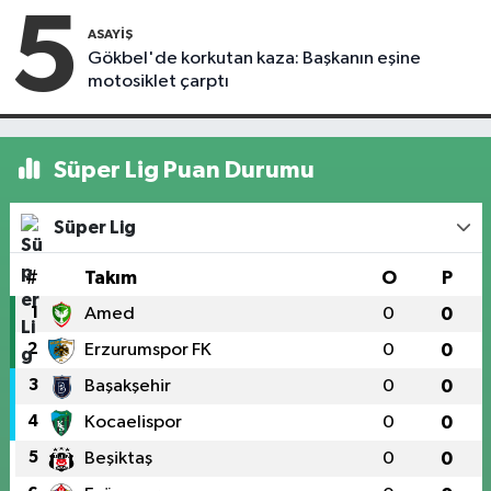
5
ASAYIŞ
Gökbel'de korkutan kaza: Başkanın eşine
motosiklet çarptı
Süper Lig Puan Durumu
Süper Lig
#
Takım
O
P
1
Amed
0
0
2
Erzurumspor FK
0
0
3
Başakşehir
0
0
4
Kocaelispor
0
0
5
Beşiktaş
0
0