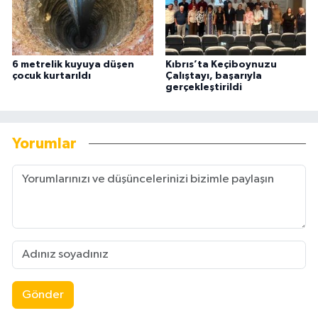
6 metrelik kuyuya düşen
Kıbrıs’ta Keçiboynuzu
çocuk kurtarıldı
Çalıştayı, başarıyla
gerçekleştirildi
Yorumlar
Gönder