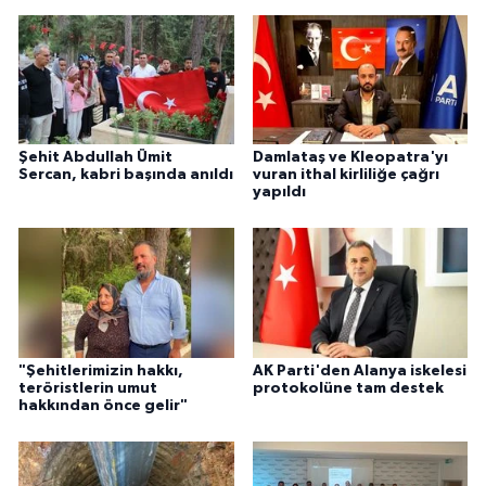
Şehit Abdullah Ümit
Damlataş ve Kleopatra'yı
Sercan, kabri başında anıldı
vuran ithal kirliliğe çağrı
yapıldı
"Şehitlerimizin hakkı,
AK Parti'den Alanya iskelesi
teröristlerin umut
protokolüne tam destek
hakkından önce gelir"