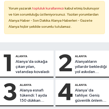
Yorum yazarak
topluluk kurallarımızı
kabul etmiş bulunuyor
ve tüm sorumluluğu üstleniyorsunuz. Yazılan yorumlardan
Alanya Haber - Son Dakika Alanya Haberleri - Gazete
Alanya hiçbir şekilde sorumlu tutulamaz.
1
2
ALANYA
ALANYA
Alanya’da sokağa
Alanyalıların
çıkan yılan,
yıllardır beklediği
vatandaşı kovaladı
yol askıdan
döndü
3
4
ALANYA
ALANYA
Alanya esnafı
Alanya'da
tükendi: 1 ayda
tahliye: Geniş
150 dükkan
güvenlik önlemi
kapandı
alındı