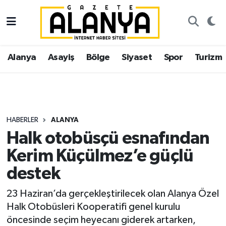
Alanya
İstanbul Nöbetçi Eczaneler
Alanya
Asayiş
Bölge
Siyaset
Spor
Turizm
Asayiş
İstanbul Hava Durumu
Bölge
İstanbul Trafik Yoğunluk Haritası
Siyaset
Süper Lig Puan Durumu ve Fikstür
HABERLER
ALANYA
Halk otobüsçü esnafından
Spor
Tüm Manşetler
Kerim Küçülmez’e güçlü
Turizm
Son Dakika Haberleri
destek
Ekonomi
Haber Arşivi
23 Haziran’da gerçekleştirilecek olan Alanya Özel
Halk Otobüsleri Kooperatifi genel kurulu
Gazipaşa
öncesinde seçim heyecanı giderek artarken,