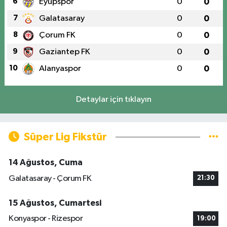
6
Eyüpspor
0
0
7
Galatasaray
0
0
8
Çorum FK
0
0
9
Gaziantep FK
0
0
10
Alanyaspor
0
0
Detaylar için tıklayın
Süper Lig Fikstür
14 Ağustos, Cuma
Galatasaray - Çorum FK
21:30
15 Ağustos, Cumartesi
Konyaspor - Rizespor
19:00