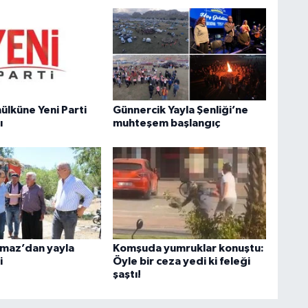
ülküne Yeni Parti
Günnercik Yayla Şenliği’ne
ı
muhteşem başlangıç
lmaz’dan yayla
Komşuda yumruklar konuştu:
i
Öyle bir ceza yedi ki feleği
şaştı!