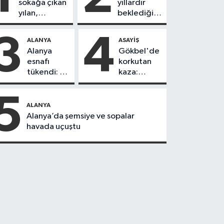
sokağa çıkan
yıllardır
yılan,
beklediği
vatandaşı
yol askıdan
kovaladı
döndü
3
4
ALANYA
ASAYIŞ
Alanya
Gökbel'de
esnafı
korkutan
tükendi: 1
kaza:
ayda 150
Başkanın
dükkan
eşine
5
kapandı
motosiklet
ALANYA
çarptı
Alanya’da şemsiye ve sopalar
havada uçuştu