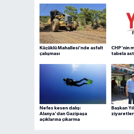
Küçüklü Mahallesi’nde asfalt
CHP'nin m
çalışması
tabela ast
Nefes kesen dalış:
Başkan Yı
Alanya'dan Gazipaşa
ziyaretler
açıklarına çıkarma