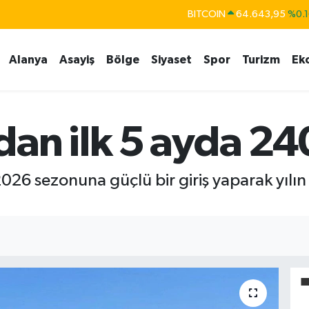
DOLAR
47,6006
%0.0
EURO
55,0250
%0.0
Alanya
Asayiş
Bölge
Siyaset
Spor
Turizm
Ek
STERLİN
64,2398
%0.
GRAM ALTIN
6500.87
%0.1
BİST100
13.799
%7
an ilk 5 ayda 240
6 sezonuna güçlü bir giriş yaparak yılın i