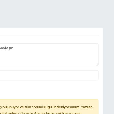
ş bulunuyor ve tüm sorumluluğu üstleniyorsunuz. Yazılan
 Haberleri - Gazete Alanya hiçbir şekilde sorumlu