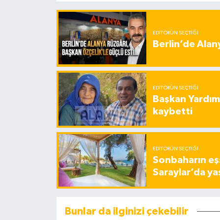
EDITÖRÜN SEÇTIĞI
Berlin’de Alan
EDITÖRÜN SEÇTIĞI
Başkan Yardımc
kaybetti
EDITÖRÜN SEÇTIĞI
Sonbaharın eşs
Saraylar’da ya
Bunlar da ilginizi çekebilir