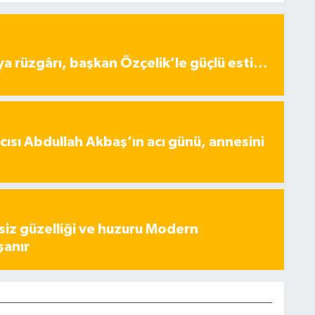
ya rüzgârı, başkan Özçelik’le güçlü esti…
ısı Abdullah Akbaş’ın acı günü, annesini
iz güzelliği ve huzuru Modern
şanır