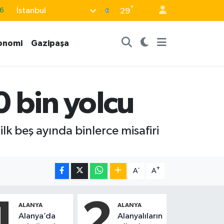
°
İstanbul
29
6
2
onomi
Gazipaşa
2
2
0
 bin yolcu
lk beş ayında binlerce misafiri
-
+
A
A
1
2
ALANYA
ALANYA
Alanya’da
Alanyalıların