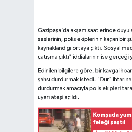
Gazipaşa’da akşam saatlerinde duyulan 
seslerinin, polis ekiplerinin kaçan bir 
kaynaklandığı ortaya çıktı. Sosyal medy
çatışma çıktı" iddialarının ise gerçeği
Edinilen bilgilere göre, bir kavga ihba
şahsı durdurmak istedi. "Dur" ihtarın
durdurmak amacıyla polis ekipleri ta
uyarı ateşi açıldı.
Komşuda yumru
feleği şaştı!