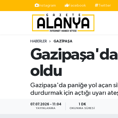
İnstagram
Facebook
Twitter
Alanya
İstanbul Nöbetçi Eczaneler
Asayiş
İstanbul Hava Durumu
HABERLER
GAZIPAŞA
Bölge
İstanbul Trafik Yoğunluk Haritası
Gazipaşa'da s
Siyaset
Süper Lig Puan Durumu ve Fikstür
oldu
Spor
Tüm Manşetler
Gazipaşa'da paniğe yol açan sila
Turizm
Son Dakika Haberleri
durdurmak için açtığı uyarı ate
Ekonomi
Haber Arşivi
07.07.2026 - 11:04
1 DK
YAYINLANMA
OKUNMA SÜRESI
Gazipaşa