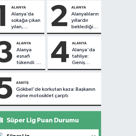
1
2
ALANYA
ALANYA
Alanya’da
Alanyalıların
sokağa çıkan
yıllardır
yılan,
beklediği
vatandaşı
yol askıdan
kovaladı
döndü
3
4
ALANYA
ALANYA
Alanya
Alanya'da
esnafı
tahliye:
tükendi: 1
Geniş
ayda 150
güvenlik
dükkan
önlemi
5
kapandı
alındı
ASAYIŞ
Gökbel'de korkutan kaza: Başkanın
eşine motosiklet çarptı
Süper Lig Puan Durumu