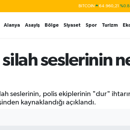
BITCOIN
64.960,21
%0.8
DOLAR
47,7436
%0.1
Alanya
Asayiş
Bölge
Siyaset
Spor
Turizm
Ek
EURO
55,2510
%0.3
STERLİN
64,4811
%0.3
GRAM ALTIN
6648.99
%2.5
ilah seslerinin n
BİST100
13.779
%-1
h seslerinin, polis ekiplerinin "dur" ihtar
şinden kaynaklandığı açıklandı.