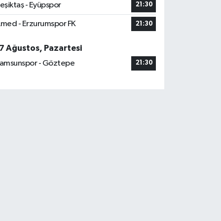
eşiktaş - Eyüpspor
21:30
med - Erzurumspor FK
21:30
7 Ağustos, Pazartesi
amsunspor - Göztepe
21:30