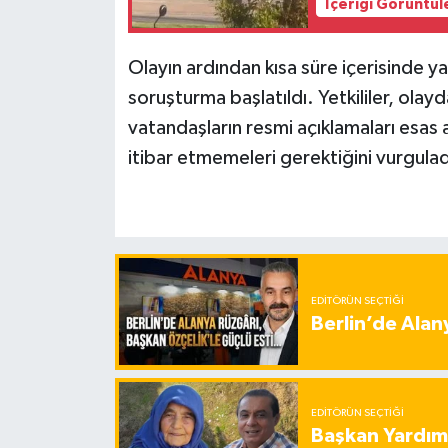
İçeriği Görüntül
Olayın ardından kısa süre içerisinde yak
soruşturma başlatıldı. Yetkililer, ola
vatandaşların resmi açıklamaları esas al
itibar etmemeleri gerektiğini vurgulad
EDITÖRÜN SEÇTIĞI
Berlin’de Alan
EDITÖRÜN SEÇTIĞI
Başkan Yardımc