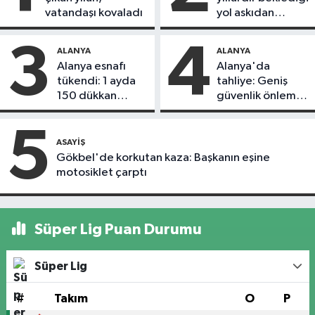
vatandaşı kovaladı
yol askıdan
döndü
3
4
ALANYA
ALANYA
Alanya esnafı
Alanya'da
tükendi: 1 ayda
tahliye: Geniş
150 dükkan
güvenlik önlemi
kapandı
alındı
5
ASAYIŞ
Gökbel'de korkutan kaza: Başkanın eşine
motosiklet çarptı
Süper Lig Puan Durumu
Süper Lig
#
Takım
O
P