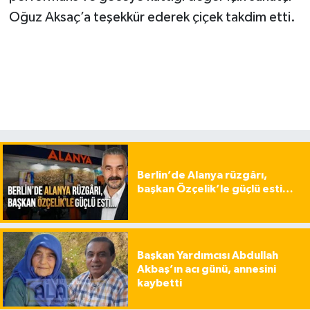
Oğuz Aksaç’a teşekkür ederek çiçek takdim etti.
Berlin’de Alanya rüzgârı,
başkan Özçelik’le güçlü esti…
Başkan Yardımcısı Abdullah
Akbaş’ın acı günü, annesini
kaybetti