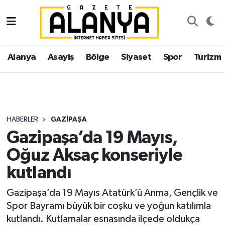
Alanya
İstanbul Nöbetçi Eczaneler
Alanya
Asayiş
Bölge
Siyaset
Spor
Turizm
Asayiş
İstanbul Hava Durumu
Bölge
İstanbul Trafik Yoğunluk Haritası
Siyaset
Süper Lig Puan Durumu ve Fikstür
HABERLER
GAZIPAŞA
Gazipaşa’da 19 Mayıs,
Spor
Tüm Manşetler
Oğuz Aksaç konseriyle
Turizm
Son Dakika Haberleri
kutlandı
Ekonomi
Haber Arşivi
Gazipaşa’da 19 Mayıs Atatürk’ü Anma, Gençlik ve
Spor Bayramı büyük bir coşku ve yoğun katılımla
Gazipaşa
kutlandı. Kutlamalar esnasında ilçede oldukça