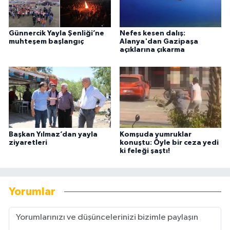
Günnercik Yayla Şenliği’ne
Nefes kesen dalış:
muhteşem başlangıç
Alanya'dan Gazipaşa
açıklarına çıkarma
Başkan Yılmaz’dan yayla
Komşuda yumruklar
ziyaretleri
konuştu: Öyle bir ceza yedi
ki feleği şaştı!
Yorumlar