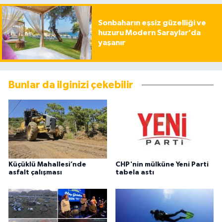
Sonbaharın eşsiz güzelliği ve
huzuru Modern Saraylar’da
yaşanır
Bunlar da ilginizi çekebilir
Küçüklü Mahallesi’nde
CHP'nin mülküne Yeni Parti
asfalt çalışması
tabela astı