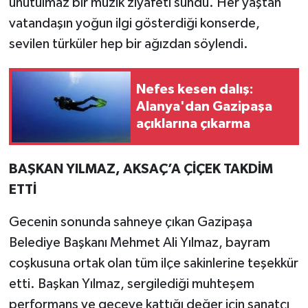
unutulmaz bir müzik ziyafeti sundu. Her yaştan
vatandaşın yoğun ilgi gösterdiği konserde,
sevilen türküler hep bir ağızdan söylendi.
Nefes kesen dalış:
Alanya'dan Gazipaşa
açıklarına çıkarma
BAŞKAN YILMAZ, AKSAÇ’A ÇİÇEK TAKDİM
ETTİ
Gecenin sonunda sahneye çıkan Gazipaşa
Belediye Başkanı Mehmet Ali Yılmaz, bayram
coşkusuna ortak olan tüm ilçe sakinlerine teşekkür
etti. Başkan Yılmaz, sergilediği muhteşem
performans ve geceye kattığı değer için sanatçı