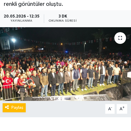
renkli görüntüler oluştu.
20.05.2026 - 12:35
3 DK
YAYINLANMA
OKUNMA SÜRESI
Paylaş
-
+
A
A