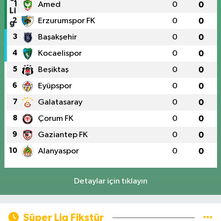
1
Amed
0
0
2
Erzurumspor FK
0
0
3
Başakşehir
0
0
4
Kocaelispor
0
0
5
Beşiktaş
0
0
6
Eyüpspor
0
0
7
Galatasaray
0
0
8
Çorum FK
0
0
9
Gaziantep FK
0
0
10
Alanyaspor
0
0
Detaylar için tıklayın
Süper Lig Fikstür