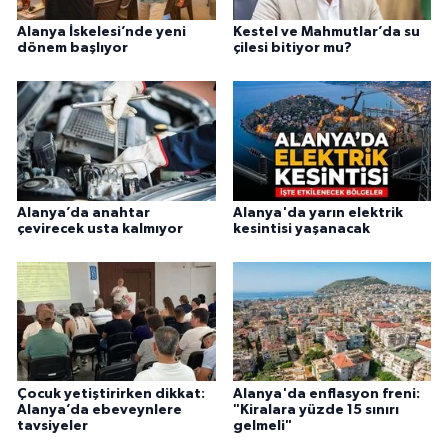
Alanya İskelesi’nde yeni
Kestel ve Mahmutlar’da su
dönem başlıyor
çilesi bitiyor mu?
Alanya’da anahtar
Alanya'da yarın elektrik
çevirecek usta kalmıyor
kesintisi yaşanacak
Çocuk yetiştirirken dikkat:
Alanya'da enflasyon freni:
Alanya’da ebeveynlere
"Kiralara yüzde 15 sınırı
tavsiyeler
gelmeli"