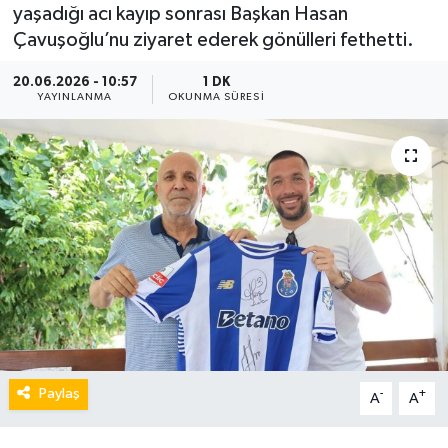
yaşadığı acı kayıp sonrası Başkan Hasan
Çavuşoğlu’nu ziyaret ederek gönülleri fethetti.
20.06.2026 - 10:57
1 DK
YAYINLANMA
OKUNMA SÜRESI
Paylaş
-
+
A
A