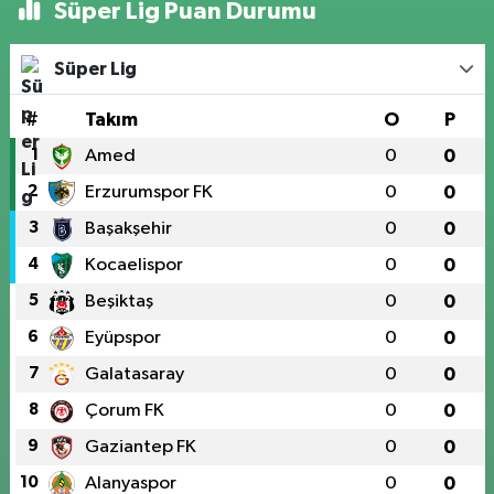
Süper Lig Puan Durumu
Süper Lig
#
Takım
O
P
1
Amed
0
0
2
Erzurumspor FK
0
0
3
Başakşehir
0
0
4
Kocaelispor
0
0
5
Beşiktaş
0
0
6
Eyüpspor
0
0
7
Galatasaray
0
0
8
Çorum FK
0
0
9
Gaziantep FK
0
0
10
Alanyaspor
0
0