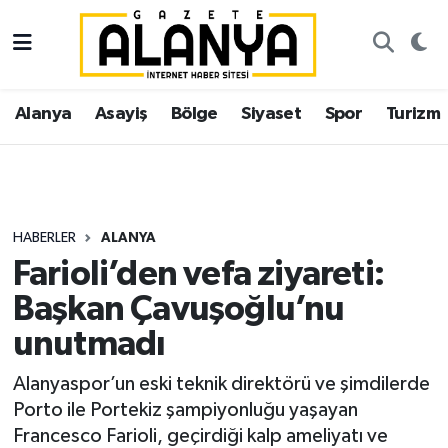
Alanya
İstanbul Nöbetçi Eczaneler
Alanya
Asayiş
Bölge
Siyaset
Spor
Turizm
Asayiş
İstanbul Hava Durumu
Bölge
İstanbul Trafik Yoğunluk Haritası
Siyaset
Süper Lig Puan Durumu ve Fikstür
HABERLER
ALANYA
Farioli’den vefa ziyareti:
Spor
Tüm Manşetler
Başkan Çavuşoğlu’nu
Turizm
Son Dakika Haberleri
unutmadı
Ekonomi
Haber Arşivi
Alanyaspor’un eski teknik direktörü ve şimdilerde
Porto ile Portekiz şampiyonluğu yaşayan
Gazipaşa
Francesco Farioli, geçirdiği kalp ameliyatı ve