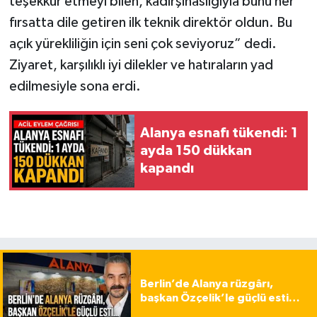
teşekkür etmeyi bilen, kadirşinaslığıyla bunu her
fırsatta dile getiren ilk teknik direktör oldun. Bu
açık yürekliliğin için seni çok seviyoruz” dedi.
Ziyaret, karşılıklı iyi dilekler ve hatıraların yad
edilmesiyle sona erdi.
Alanya esnafı tükendi: 1
ayda 150 dükkan
kapandı
Berlin’de Alanya rüzgârı,
başkan Özçelik’le güçlü esti…