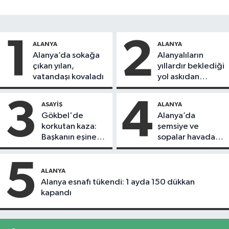
1
2
ALANYA
ALANYA
Alanya’da sokağa
Alanyalıların
çıkan yılan,
yıllardır beklediği
vatandaşı kovaladı
yol askıdan
döndü
3
4
ASAYIŞ
ALANYA
Gökbel'de
Alanya’da
korkutan kaza:
şemsiye ve
Başkanın eşine
sopalar havada
motosiklet çarptı
uçuştu
5
ALANYA
Alanya esnafı tükendi: 1 ayda 150 dükkan
kapandı