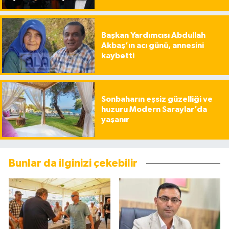
Başkan Yardımcısı Abdullah
Akbaş’ın acı günü, annesini
kaybetti
Sonbaharın eşsiz güzelliği ve
huzuru Modern Saraylar’da
yaşanır
Bunlar da ilginizi çekebilir