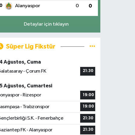
0
Alanyaspor
0
0
Detaylar için tıklayın
Süper Lig Fikstür
4 Ağustos, Cuma
alatasaray - Çorum FK
21:30
5 Ağustos, Cumartesi
onyaspor - Rizespor
19:00
asımpaşa - Trabzonspor
19:00
ençlerbirliği S.K. - Fenerbahçe
21:30
aziantep FK - Alanyaspor
21:30