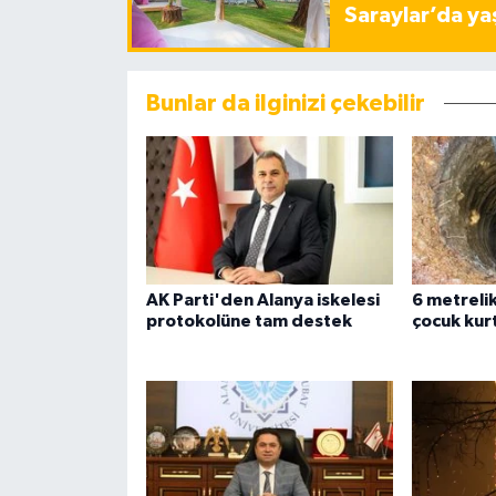
Saraylar’da ya
Bunlar da ilginizi çekebilir
AK Parti'den Alanya iskelesi
6 metreli
protokolüne tam destek
çocuk kurt