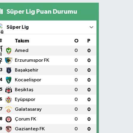
Süper Lig Puan Durumu
Süper Lig
#
Takım
O
P
1
Amed
0
0
2
Erzurumspor FK
0
0
3
Başakşehir
0
0
4
Kocaelispor
0
0
5
Beşiktaş
0
0
6
Eyüpspor
0
0
7
Galatasaray
0
0
8
Çorum FK
0
0
9
Gaziantep FK
0
0