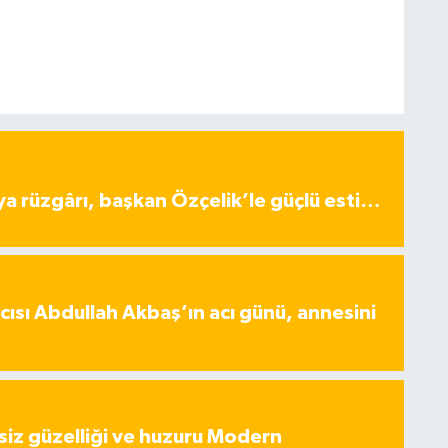
ya rüzgârı, başkan Özçelik’le güçlü esti…
ısı Abdullah Akbaş’ın acı günü, annesini
iz güzelliği ve huzuru Modern