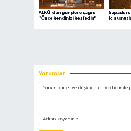
ALKÜ'den gençlere çağrı:
Sapadere
"Önce kendinizi keşfedin"
için umut
Yorumlar