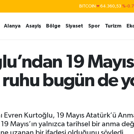
DOLAR
47,7069
%0.
EURO
55,0265
%0.
Alanya
Asayiş
Bölge
Siyaset
Spor
Turizm
Ek
STERLİN
64,1897
%0.
GRAM ALTIN
6618.49
%2.
BİST100
13.887
%6
lu’ndan 19 Mayıs
 ruhu bugün de y
anı Evren Kurtoğlu, 19 Mayıs Atatürk’ü An
 19 Mayıs’ın yalnızca tarihsel bir anma değ
ne uzanan bir ifadesi olduğunu söyledi.