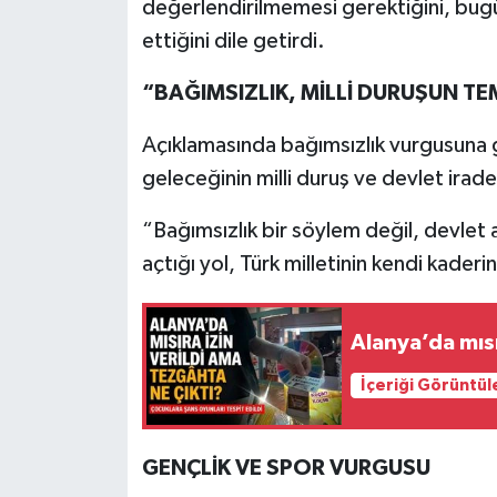
değerlendirilmemesi gerektiğini, bugün
ettiğini dile getirdi.
“BAĞIMSIZLIK, MİLLİ DURUŞUN TE
Açıklamasında bağımsızlık vurgusuna g
geleceğinin milli duruş ve devlet iradesi
“Bağımsızlık bir söylem değil, devlet a
açtığı yol, Türk milletinin kendi kaderin
Alanya’da mısı
İçeriği Görüntül
GENÇLİK VE SPOR VURGUSU