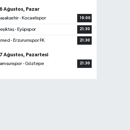
6 Ağustos, Pazar
aşakşehir - Kocaelispor
19:00
eşiktaş - Eyüpspor
21:30
med - Erzurumspor FK
21:30
7 Ağustos, Pazartesi
amsunspor - Göztepe
21:30