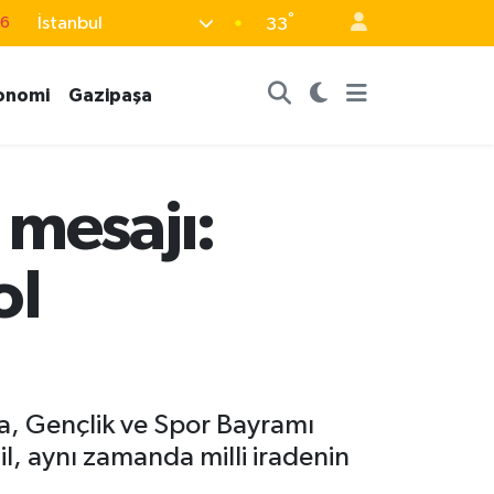
°
İstanbul
33
17
01
onomi
Gazipaşa
02
12
4
 mesajı:
ol
ma, Gençlik ve Spor Bayramı
il, aynı zamanda milli iradenin