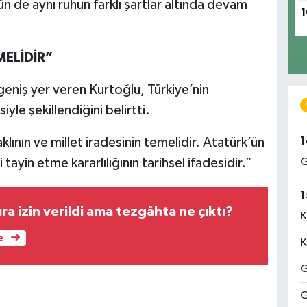
 de aynı ruhun farklı şartlar altında devam
1
MELİDİR”
eniş yer veren Kurtoğlu, Türkiye’nin
yle şekillendiğini belirtti.
1
klının ve millet iradesinin temelidir. Atatürk’ün
G
i tayin etme kararlılığının tarihsel ifadesidir.”
1
ra izin verildi ama tezgâhta ne çıktı?
K
e
K
G
G