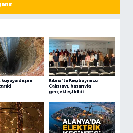
şanır
k kuyuya düşen
Kıbrıs’ta Keçiboynuzu
arıldı
Çalıştayı, başarıyla
gerçekleştirildi