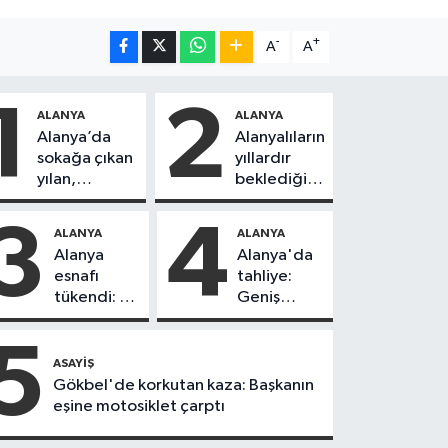
-
+
A
A
1
2
ALANYA
ALANYA
Alanya’da
Alanyalıların
sokağa çıkan
yıllardır
yılan,
beklediği
vatandaşı
yol askıdan
kovaladı
döndü
3
4
ALANYA
ALANYA
Alanya
Alanya'da
esnafı
tahliye:
tükendi: 1
Geniş
ayda 150
güvenlik
dükkan
önlemi
5
kapandı
alındı
ASAYIŞ
Gökbel'de korkutan kaza: Başkanın
eşine motosiklet çarptı