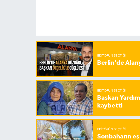
EDITÖRÜN SEÇTIĞI
Berlin’de Alan
EDITÖRÜN SEÇTIĞI
Başkan Yardımc
kaybetti
EDITÖRÜN SEÇTIĞI
Sonbaharın eşs