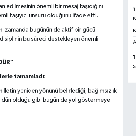
n edilmesinin önemli bir mesaj taşıdığını
1
mli taşıyıcı unsuru olduğunu ifade etti.
B
ynı zamanda bugünün de aktif bir gücü
B
isiplinin bu süreci destekleyen önemli
A
1
DÜR”
S
lerle tamamladı:
lletin yeniden yönünü belirlediği, bağımsızlık
uh, dün olduğu gibi bugün de yol göstermeye