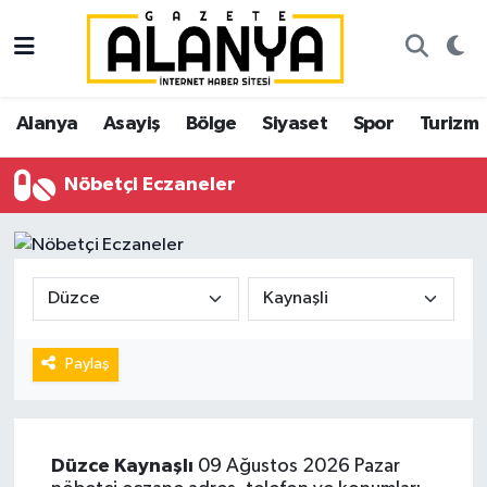
Alanya
İstanbul Nöbetçi Eczaneler
Alanya
Asayiş
Bölge
Siyaset
Spor
Turizm
Asayiş
İstanbul Hava Durumu
Nöbetçi Eczaneler
Bölge
İstanbul Trafik Yoğunluk Haritası
Siyaset
Süper Lig Puan Durumu ve Fikstür
Spor
Tüm Manşetler
Turizm
Son Dakika Haberleri
Paylaş
Ekonomi
Haber Arşivi
Düzce
Kaynaşlı
09 Ağustos 2026 Pazar
Gazipaşa