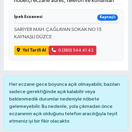
nöbetçi eczane adres, telefon ve konumları
İpek Eczanesi
Kaynaşlı
SARIYER MAH .ÇAĞLAYAN SOKAK NO 15
KAYNAŞLI DÜZCE
Yol Tarifi Al
0 (380) 544 41 42
Her eczane gece boyunca açık olmayabilir, bazıları
sadece gerektiğinde açık kalabilir veya
beklenmedik durumlar nedeniyle nöbete
gelemeyebilir. Bu nedenle, yola çıkmadan önce
eczanenin açık olduğunu telefon aracılığıyla teyit
etmeniz iyi bir fikir olacaktır.