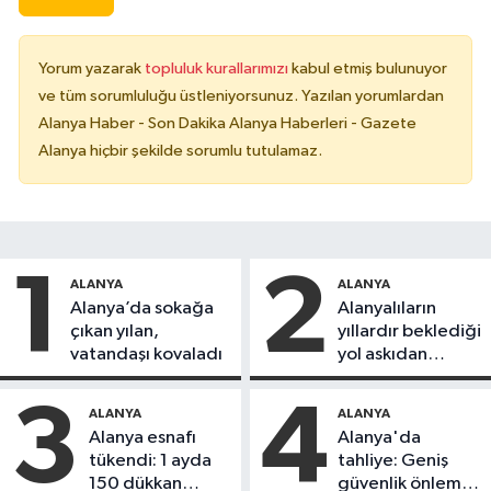
Yorum yazarak
topluluk kurallarımızı
kabul etmiş bulunuyor
ve tüm sorumluluğu üstleniyorsunuz. Yazılan yorumlardan
Alanya Haber - Son Dakika Alanya Haberleri - Gazete
Alanya hiçbir şekilde sorumlu tutulamaz.
1
2
ALANYA
ALANYA
Alanya’da sokağa
Alanyalıların
çıkan yılan,
yıllardır beklediği
vatandaşı kovaladı
yol askıdan
döndü
3
4
ALANYA
ALANYA
Alanya esnafı
Alanya'da
tükendi: 1 ayda
tahliye: Geniş
150 dükkan
güvenlik önlemi