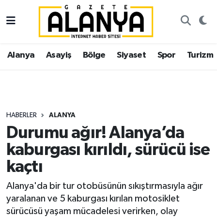
Alanya
İstanbul Nöbetçi Eczaneler
Alanya
Asayiş
Bölge
Siyaset
Spor
Turizm
Asayiş
İstanbul Hava Durumu
Bölge
İstanbul Trafik Yoğunluk Haritası
Siyaset
Süper Lig Puan Durumu ve Fikstür
HABERLER
ALANYA
Durumu ağır! Alanya’da
Spor
Tüm Manşetler
kaburgası kırıldı, sürücü ise
Turizm
Son Dakika Haberleri
kaçtı
Ekonomi
Haber Arşivi
Alanya'da bir tur otobüsünün sıkıştırmasıyla ağır
yaralanan ve 5 kaburgası kırılan motosiklet
Gazipaşa
sürücüsü yaşam mücadelesi verirken, olay