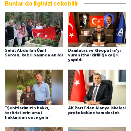
Bunlar da ilginizi çekebilir
Şehit Abdullah Ümit
Damlataş ve Kleopatra'yı
Sercan, kabri başında anıldı
vuran ithal kirliliğe çağrı
yapıldı
"Şehitlerimizin hakkı,
AK Parti'den Alanya iskelesi
teröristlerin umut
protokolüne tam destek
hakkından önce gelir"