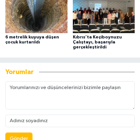
6 metrelik kuyuya düşen
Kıbrıs’ta Keçiboynuzu
çocuk kurtarıldı
Çalıştayı, başarıyla
gerçekleştirildi
Yorumlar
Gönder