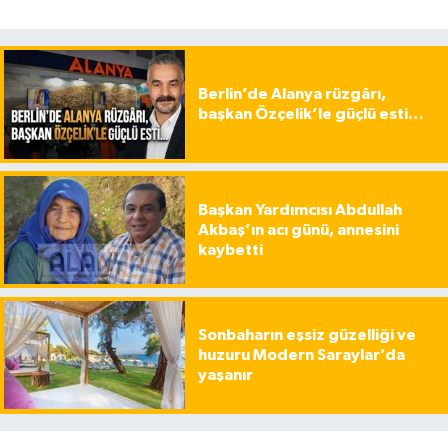
Berlin’de Alanya rüzgârı,
başkan Özçelik’le güçlü esti…
Başkan Yardımcısı Abdullah
Akbaş’ın acı günü, annesini
kaybetti
Sonbaharın eşsiz güzelliği ve
huzuru Modern Saraylar’da
yaşanır