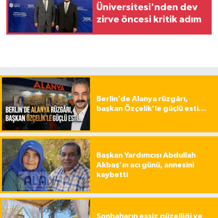
Üniversitesi'nden dev
zirve öncesi kritik adım
Berlin’de Alanya rüzgârı,
başkan Özçelik’le güçlü esti…
Başkan Yardımcısı Abdullah
Akbaş’ın acı günü, annesini
kaybetti
Sonbaharın eşsiz güzelliği ve