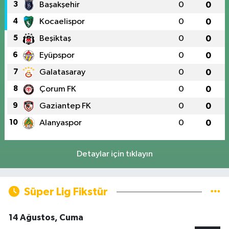
3
Başakşehir
0
0
4
Kocaelispor
0
0
5
Beşiktaş
0
0
6
Eyüpspor
0
0
7
Galatasaray
0
0
8
Çorum FK
0
0
9
Gaziantep FK
0
0
10
Alanyaspor
0
0
Detaylar için tıklayın
Süper Lig Fikstür
14 Ağustos, Cuma