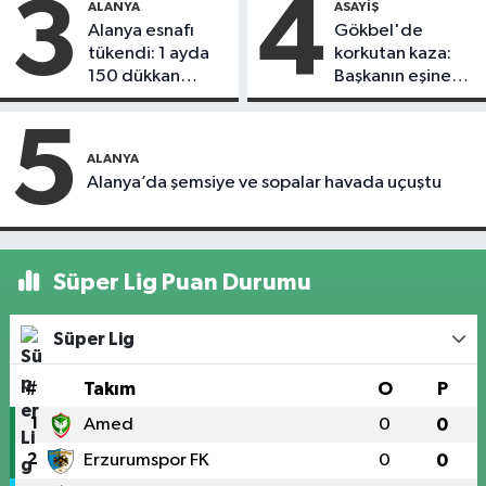
3
4
ALANYA
ASAYIŞ
Alanya esnafı
Gökbel'de
tükendi: 1 ayda
korkutan kaza:
150 dükkan
Başkanın eşine
kapandı
motosiklet çarptı
5
ALANYA
Alanya’da şemsiye ve sopalar havada uçuştu
Süper Lig Puan Durumu
Süper Lig
#
Takım
O
P
1
Amed
0
0
2
Erzurumspor FK
0
0