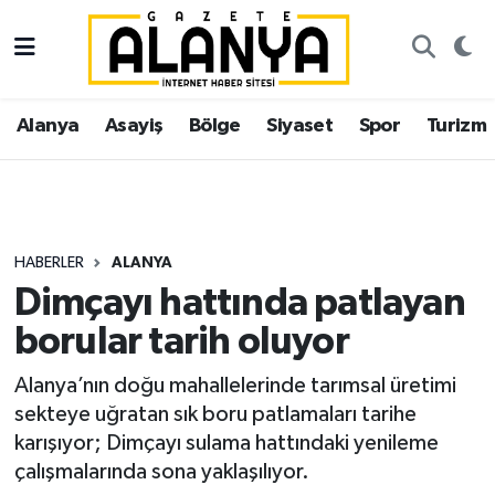
Alanya
İstanbul Nöbetçi Eczaneler
Alanya
Asayiş
Bölge
Siyaset
Spor
Turizm
Asayiş
İstanbul Hava Durumu
Bölge
İstanbul Trafik Yoğunluk Haritası
Siyaset
Süper Lig Puan Durumu ve Fikstür
HABERLER
ALANYA
Dimçayı hattında patlayan
Spor
Tüm Manşetler
borular tarih oluyor
Turizm
Son Dakika Haberleri
Alanya’nın doğu mahallelerinde tarımsal üretimi
sekteye uğratan sık boru patlamaları tarihe
Ekonomi
Haber Arşivi
karışıyor; Dimçayı sulama hattındaki yenileme
çalışmalarında sona yaklaşılıyor.
Gazipaşa