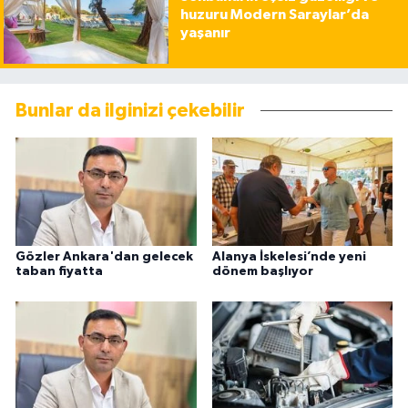
huzuru Modern Saraylar’da
yaşanır
Bunlar da ilginizi çekebilir
Gözler Ankara'dan gelecek
Alanya İskelesi’nde yeni
taban fiyatta
dönem başlıyor