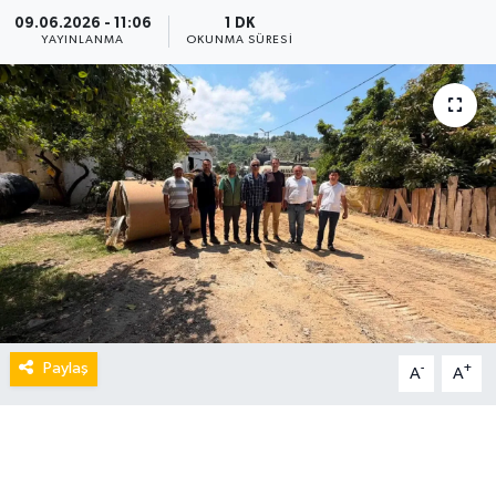
09.06.2026 - 11:06
1 DK
YAYINLANMA
OKUNMA SÜRESI
Paylaş
-
+
A
A