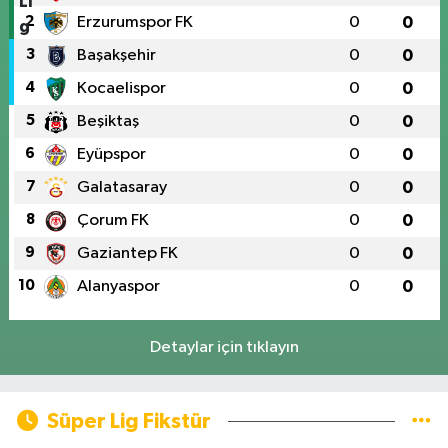
2
Erzurumspor FK
0
0
3
Başakşehir
0
0
4
Kocaelispor
0
0
5
Beşiktaş
0
0
6
Eyüpspor
0
0
7
Galatasaray
0
0
8
Çorum FK
0
0
9
Gaziantep FK
0
0
10
Alanyaspor
0
0
Detaylar için tıklayın
Süper Lig Fikstür