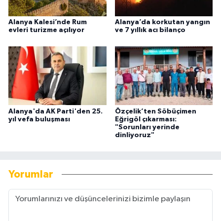
Alanya Kalesi’nde Rum
Alanya’da korkutan yangın
evleri turizme açılıyor
ve 7 yıllık acı bilanço
Alanya'da AK Parti'den 25.
Özçelik’ten Söbüçimen
yıl vefa buluşması
Eğrigöl çıkarması:
"Sorunları yerinde
dinliyoruz"
Yorumlar