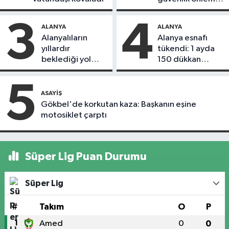
alındı
3
4
ALANYA
ALANYA
Alanyalıların
Alanya esnafı
yıllardır
tükendi: 1 ayda
beklediği yol
150 dükkan
askıdan döndü
kapandı
5
ASAYIŞ
Gökbel'de korkutan kaza: Başkanın eşine
motosiklet çarptı
Süper Lig Puan Durumu
Süper Lig
#
Takım
O
P
1
Amed
0
0