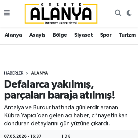
Alanya
İstanbul Nöbetçi Eczaneler
Alanya
Asayiş
Bölge
Siyaset
Spor
Turizm
Asayiş
İstanbul Hava Durumu
Bölge
İstanbul Trafik Yoğunluk Haritası
Siyaset
Süper Lig Puan Durumu ve Fikstür
HABERLER
ALANYA
Defalarca yakılmış,
Spor
Tüm Manşetler
parçaları baraja atılmış!
Turizm
Son Dakika Haberleri
Antalya ve Burdur hattında günlerdir aranan
Kübra Yapıcı’dan gelen acı haber, c*nayetin kan
Ekonomi
Haber Arşivi
donduran detaylarını gün yüzüne çıkardı.
Gazipaşa
07.05.2026 - 16:37
1 DK