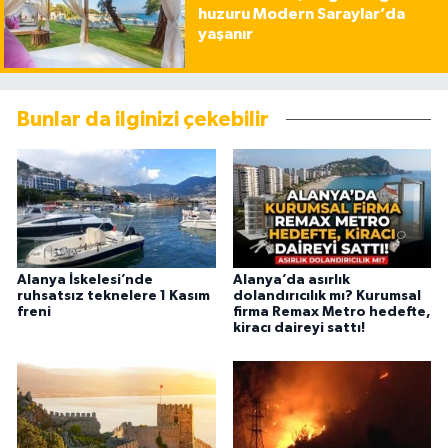
huzuru Modern Saraylar’da
yaşanır
Bunlar da ilginizi çekebilir
Alanya İskelesi’nde
Alanya’da asırlık
ruhsatsız teknelere 1 Kasım
dolandırıcılık mı? Kurumsal
freni
firma Remax Metro hedefte,
kiracı daireyi sattı!