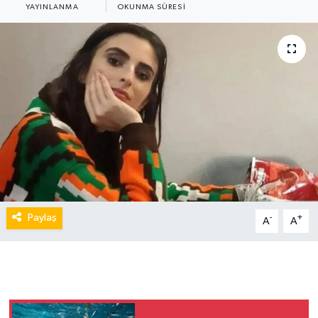
YAYINLANMA
OKUNMA SÜRESI
Paylaş
-
+
A
A