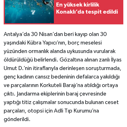
En yüksek kirlilik
Konaklı’da tespit edildi
Antalya’da 30 Nisan’dan beri kayıp olan 30
yaşındaki Kübra Yapıcı’nın, borç meselesi
yüzünden ormanlık alanda uykusunda vurularak
öldürüldüğü belirlendi. Gözaltına alınan zanlı İlyas
Umut D.’nin itiraflarıyla derinleşen soruşturmada,
genç kadının cansız bedeninin defalarca yakıldığı
ve parçalarının Korkuteli Barajı’na atıldığı ortaya
çıktı. Jandarma ekiplerinin baraj çevresinde
yaptığı titiz çalışmalar sonucunda bulunan ceset
parçaları, otopsi için Adli Tıp Kurumu’na
gönderildi.