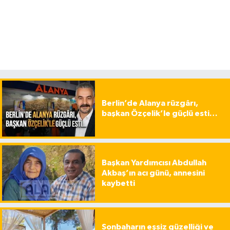
Berlin’de Alanya rüzgârı,
başkan Özçelik’le güçlü esti…
Başkan Yardımcısı Abdullah
Akbaş’ın acı günü, annesini
kaybetti
Sonbaharın eşsiz güzelliği ve