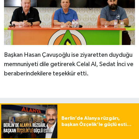
Başkan Hasan Çavuşoğlu ise ziyaretten duyduğu
memnuniyeti dile getirerek Celal Al, Sedat İnci ve
beraberindekilere teşekkür etti.
Berlin’de Alanya rüzgârı,
başkan Özçelik’le güçlü esti…