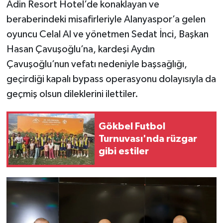
Adin Resort Hotel’de konaklayan ve
beraberindeki misafirleriyle Alanyaspor’a gelen
oyuncu Celal Al ve yönetmen Sedat İnci, Başkan
Hasan Çavuşoğlu’na, kardeşi Aydın
Çavuşoğlu’nun vefatı nedeniyle başsağlığı,
geçirdiği kapalı bypass operasyonu dolayısıyla da
geçmiş olsun dileklerini ilettiler.
Gökbel Futbol
Turnuvası'nda rüzgar
gibi estiler