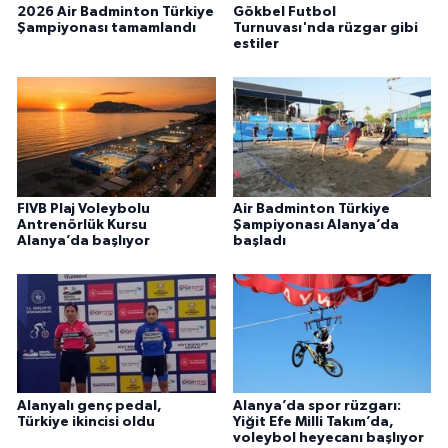
2026 Air Badminton Türkiye
Gökbel Futbol
Şampiyonası tamamlandı
Turnuvası'nda rüzgar gibi
estiler
FIVB Plaj Voleybolu
Air Badminton Türkiye
Antrenörlük Kursu
Şampiyonası Alanya’da
Alanya’da başlıyor
başladı
Alanyalı genç pedal,
Alanya’da spor rüzgarı:
Türkiye ikincisi oldu
Yiğit Efe Milli Takım’da,
voleybol heyecanı başlıyor