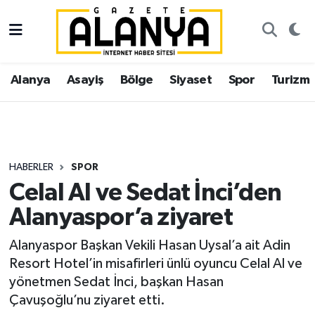
Alanya
İstanbul Nöbetçi Eczaneler
Alanya
Asayiş
Bölge
Siyaset
Spor
Turizm
Asayiş
İstanbul Hava Durumu
Bölge
İstanbul Trafik Yoğunluk Haritası
Siyaset
Süper Lig Puan Durumu ve Fikstür
HABERLER
SPOR
Celal Al ve Sedat İnci’den
Spor
Tüm Manşetler
Alanyaspor’a ziyaret
Turizm
Son Dakika Haberleri
Alanyaspor Başkan Vekili Hasan Uysal’a ait Adin
Resort Hotel’in misafirleri ünlü oyuncu Celal Al ve
Ekonomi
Haber Arşivi
yönetmen Sedat İnci, başkan Hasan
Çavuşoğlu’nu ziyaret etti.
Gazipaşa