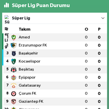
Süper Lig Puan Durumu
Süper Lig
#
Takım
O
P
1
Amed
0
0
2
Erzurumspor FK
0
0
3
Başakşehir
0
0
4
Kocaelispor
0
0
5
Beşiktaş
0
0
6
Eyüpspor
0
0
7
Galatasaray
0
0
8
Çorum FK
0
0
9
Gaziantep FK
0
0