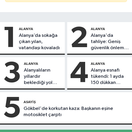
1
2
ALANYA
ALANYA
Alanya’da sokağa
Alanya'da
çıkan yılan,
tahliye: Geniş
vatandaşı kovaladı
güvenlik önlemi
alındı
3
4
ALANYA
ALANYA
Alanyalıların
Alanya esnafı
yıllardır
tükendi: 1 ayda
beklediği yol
150 dükkan
askıdan döndü
kapandı
5
ASAYIŞ
Gökbel'de korkutan kaza: Başkanın eşine
motosiklet çarptı