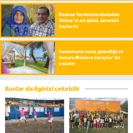
Başkan Yardımcısı Abdullah
Akbaş’ın acı günü, annesini
kaybetti
Sonbaharın eşsiz güzelliği ve
huzuru Modern Saraylar’da
yaşanır
Bunlar da ilginizi çekebilir