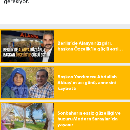
gerekiyor.
Berlin’de Alanya rüzgârı,
başkan Özçelik’le güçlü esti…
Başkan Yardımcısı Abdullah
Akbaş’ın acı günü, annesini
kaybetti
Sonbaharın eşsiz güzelliği ve
huzuru Modern Saraylar’da
yaşanır