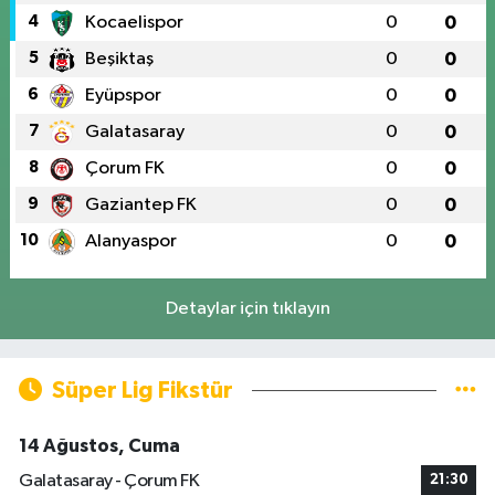
4
Kocaelispor
0
0
5
Beşiktaş
0
0
6
Eyüpspor
0
0
7
Galatasaray
0
0
8
Çorum FK
0
0
9
Gaziantep FK
0
0
10
Alanyaspor
0
0
Detaylar için tıklayın
Süper Lig Fikstür
14 Ağustos, Cuma
Galatasaray - Çorum FK
21:30