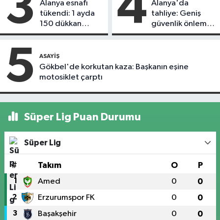
3
4
Alanya esnafı
Alanya'da
tükendi: 1 ayda
tahliye: Geniş
150 dükkan
güvenlik önlemi
kapandı
alındı
5
ASAYIŞ
Gökbel'de korkutan kaza: Başkanın eşine
motosiklet çarptı
Süper Lig Puan Durumu
Süper Lig
#
Takım
O
P
1
Amed
0
0
2
Erzurumspor FK
0
0
3
Başakşehir
0
0