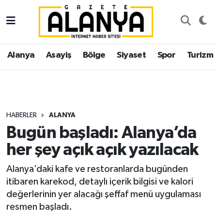
Alanya
İstanbul Nöbetçi Eczaneler
Alanya
Asayiş
Bölge
Siyaset
Spor
Turizm
Asayiş
İstanbul Hava Durumu
Bölge
İstanbul Trafik Yoğunluk Haritası
Siyaset
Süper Lig Puan Durumu ve Fikstür
HABERLER
ALANYA
Bugün başladı: Alanya’da
Spor
Tüm Manşetler
her şey açık açık yazılacak
Turizm
Son Dakika Haberleri
Alanya’daki kafe ve restoranlarda bugünden
itibaren karekod, detaylı içerik bilgisi ve kalori
Ekonomi
Haber Arşivi
değerlerinin yer alacağı şeffaf menü uygulaması
resmen başladı.
Gazipaşa