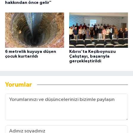
hakkından önce gelir"
6 metrelik kuyuya düşen
Kıbrıs’ta Keçiboynuzu
çocuk kurtarıldı
Çalıştayı, başarıyla
gerçekleştirildi
Yorumlar