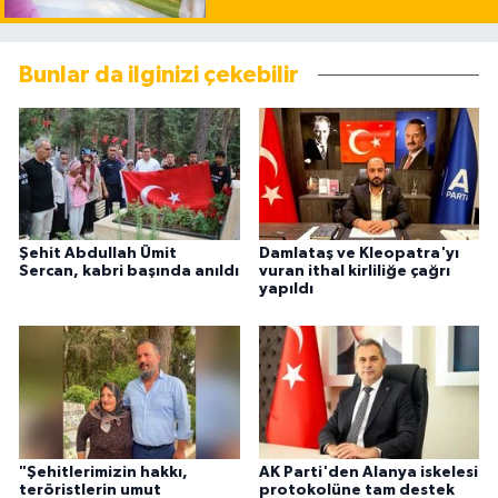
Bunlar da ilginizi çekebilir
Şehit Abdullah Ümit
Damlataş ve Kleopatra'yı
Sercan, kabri başında anıldı
vuran ithal kirliliğe çağrı
yapıldı
"Şehitlerimizin hakkı,
AK Parti'den Alanya iskelesi
teröristlerin umut
protokolüne tam destek