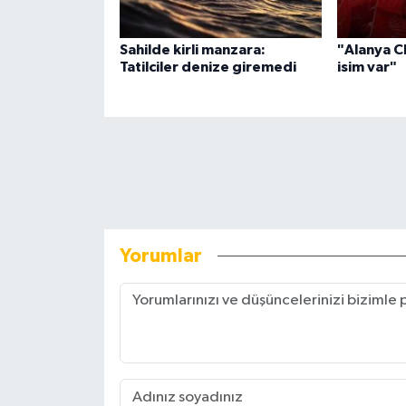
Sahilde kirli manzara:
"Alanya C
Tatilciler denize giremedi
isim var"
Yorumlar