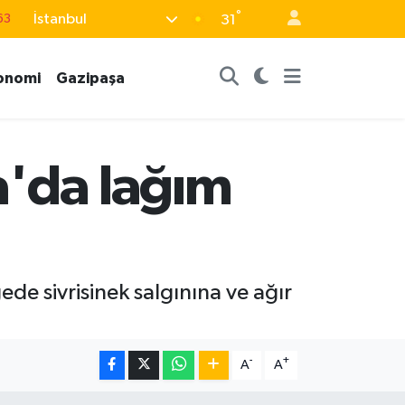
°
İstanbul
63
31
16
onomi
Gazipaşa
02
07
44
a'da lağım
70
ede sivrisinek salgınına ve ağır
-
+
A
A