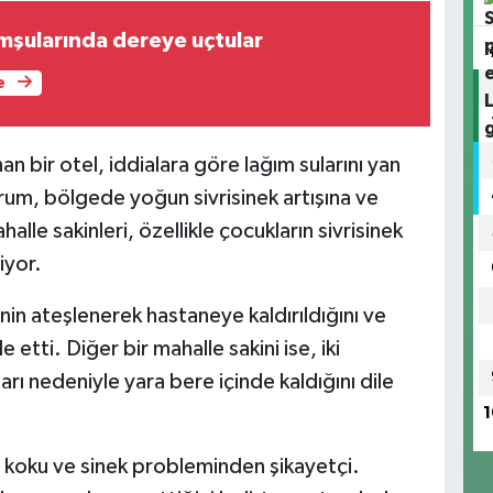
mşularında dereye uçtular
e
n bir otel, iddialara göre lağım sularını yan
rum, bölgede yoğun sivrisinek artışına ve
le sakinleri, özellikle çocukların sivrisinek
iyor.
nin ateşlenerek hastaneye kaldırıldığını ve
 etti. Diğer bir mahalle sakini ise, iki
ları nedeniyle yara bere içinde kaldığını dile
1
n koku ve sinek probleminden şikayetçi.