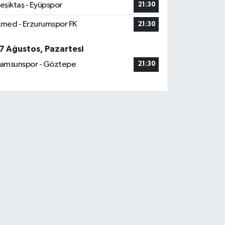
eşiktaş - Eyüpspor
21:30
med - Erzurumspor FK
21:30
7 Ağustos, Pazartesi
amsunspor - Göztepe
21:30