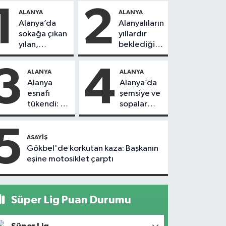
1
2
ALANYA
ALANYA
Alanya’da
Alanyalıların
sokağa çıkan
yıllardır
yılan,
beklediği
vatandaşı
yol askıdan
kovaladı
döndü
3
4
ALANYA
ALANYA
Alanya
Alanya’da
esnafı
şemsiye ve
tükendi: 1
sopalar
ayda 150
havada
dükkan
uçuştu
5
kapandı
ASAYIŞ
Gökbel'de korkutan kaza: Başkanın
eşine motosiklet çarptı
Süper Lig Puan Durumu