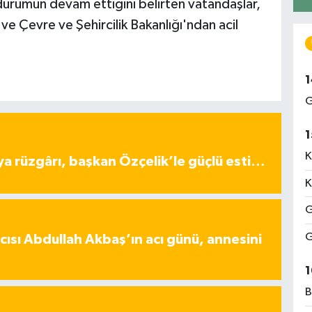
durumun devam ettiğini belirten vatandaşlar,
ve Çevre ve Şehircilik Bakanlığı'ndan acil
1
G
1
K
ya rüzgârı, başkan Özçelik’le güçlü esti…
K
G
G
ısı Abdullah Akbaş’ın acı günü, annesini
1
B