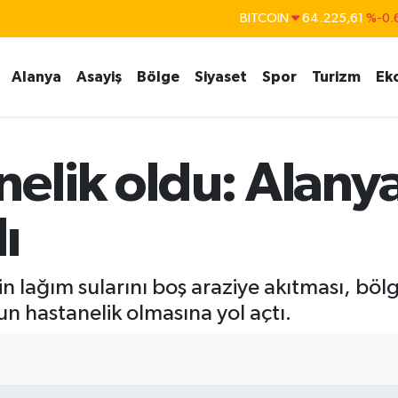
BITCOIN
64.225,61
%-0.
DOLAR
47,7143
%0.
Alanya
Asayiş
Bölge
Siyaset
Spor
Turizm
Ek
EURO
55,0317
%-0.
STERLİN
64,2463
%0.
GRAM ALTIN
6574.81
%1.
elik oldu: Alany
BİST100
13.799
%
ı
n lağım sularını boş araziye akıtması, bölg
n hastanelik olmasına yol açtı.