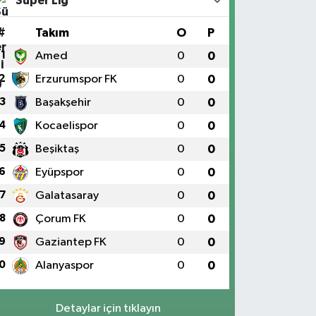
Süper Lig
#
Takım
O
P
1
Amed
0
0
2
Erzurumspor FK
0
0
3
Başakşehir
0
0
4
Kocaelispor
0
0
5
Beşiktaş
0
0
6
Eyüpspor
0
0
7
Galatasaray
0
0
8
Çorum FK
0
0
9
Gaziantep FK
0
0
0
Alanyaspor
0
0
Detaylar için tıklayın