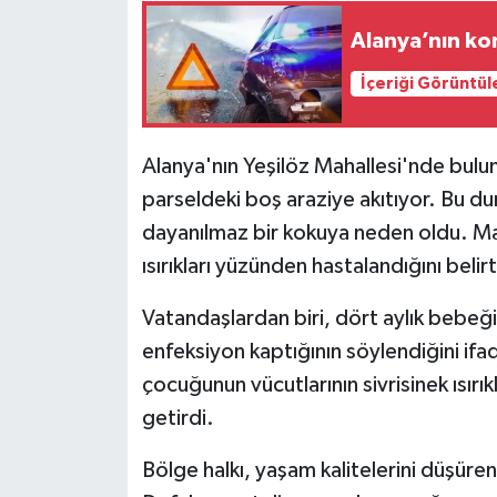
Alanya’nın ko
İçeriği Görüntül
Alanya'nın Yeşilöz Mahallesi'nde buluna
parseldeki boş araziye akıtıyor. Bu du
dayanılmaz bir kokuya neden oldu. Mahal
ısırıkları yüzünden hastalandığını belirt
Vatandaşlardan biri, dört aylık bebeği
enfeksiyon kaptığının söylendiğini ifade
çocuğunun vücutlarının sivrisinek ısırık
getirdi.
Bölge halkı, yaşam kalitelerini düşüre