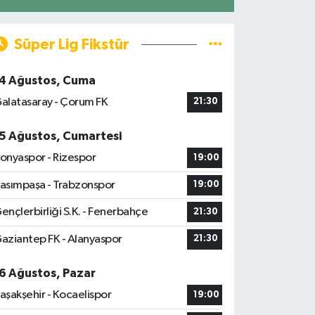
Süper Lig Fikstür
4 Ağustos, Cuma
alatasaray - Çorum FK
21:30
5 Ağustos, Cumartesi
onyaspor - Rizespor
19:00
asımpaşa - Trabzonspor
19:00
ençlerbirliği S.K. - Fenerbahçe
21:30
aziantep FK - Alanyaspor
21:30
6 Ağustos, Pazar
aşakşehir - Kocaelispor
19:00