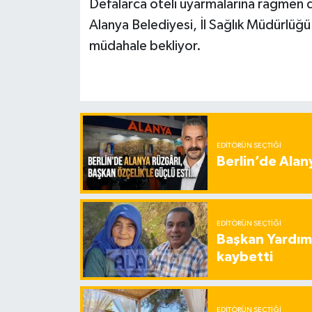
Defalarca oteli uyarmalarına rağmen 
Alanya Belediyesi, İl Sağlık Müdürlüğü 
müdahale bekliyor.
EDITÖRÜN SEÇTIĞI
Berlin’de Alan
EDITÖRÜN SEÇTIĞI
Başkan Yardımc
kaybetti
EDITÖRÜN SEÇTIĞI