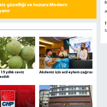
B
iz güzelliği ve huzuru Modern
şanır
A
1
S
15 yıllık ceviz
Akdeniz için acil eylem çağrısı
esildi