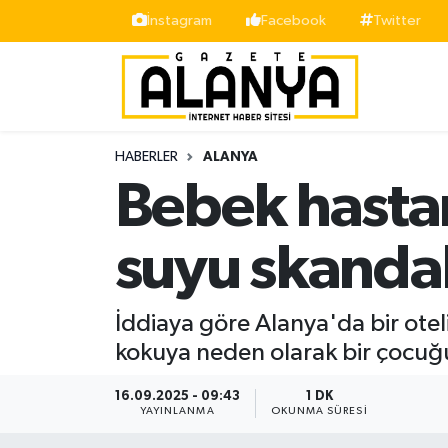
İnstagram
Facebook
Twitter
Alanya
İstanbul Nöbetçi Eczaneler
Asayiş
İstanbul Hava Durumu
HABERLER
ALANYA
Bölge
İstanbul Trafik Yoğunluk Haritası
Bebek hastan
Siyaset
Süper Lig Puan Durumu ve Fikstür
suyu skandal
Spor
Tüm Manşetler
İddiaya göre Alanya'da bir oteli
Turizm
Son Dakika Haberleri
kokuya neden olarak bir çocuğu
Ekonomi
Haber Arşivi
16.09.2025 - 09:43
1 DK
YAYINLANMA
OKUNMA SÜRESI
Gazipaşa