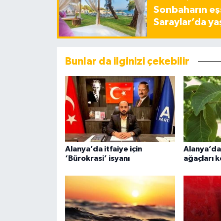
Sonbaharın eşs
Saraylar’da ya
Bunlar da ilginizi çekebilir
Alanya’da itfaiye için
Alanya’da 
‘Bürokrasi’ isyanı
ağaçları k