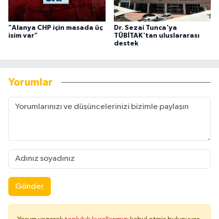
"Alanya CHP için masada üç
Dr. Sezai Tunca'ya
isim var"
TÜBİTAK'tan uluslararası
destek
Yorumlar
Gönder