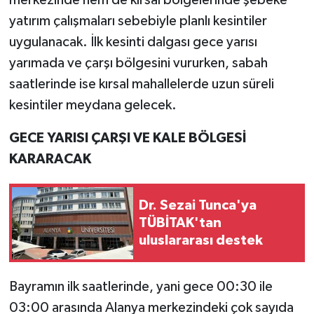
merkezinde hem de kırsal bölgelerinde şebeke
yatırım çalışmaları sebebiyle planlı kesintiler
uygulanacak. İlk kesinti dalgası gece yarısı
yarımada ve çarşı bölgesini vururken, sabah
saatlerinde ise kırsal mahallelerde uzun süreli
kesintiler meydana gelecek.
GECE YARISI ÇARŞI VE KALE BÖLGESİ
KARARACAK
Dr. Sezai Tunca'ya
TÜBİTAK'tan
uluslararası destek
Bayramın ilk saatlerinde, yani gece 00:30 ile
03:00 arasında Alanya merkezindeki çok sayıda