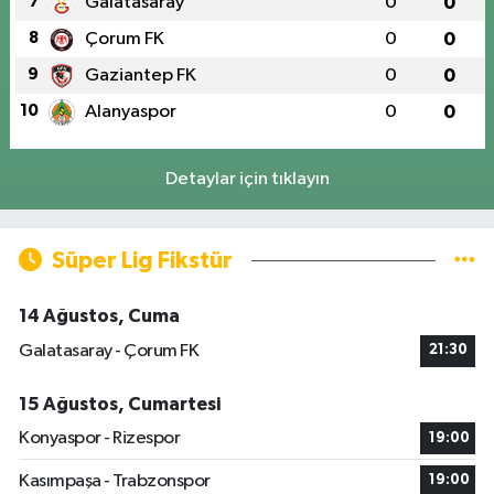
7
Galatasaray
0
0
8
Çorum FK
0
0
9
Gaziantep FK
0
0
10
Alanyaspor
0
0
Detaylar için tıklayın
Süper Lig Fikstür
14 Ağustos, Cuma
Galatasaray - Çorum FK
21:30
15 Ağustos, Cumartesi
Konyaspor - Rizespor
19:00
Kasımpaşa - Trabzonspor
19:00