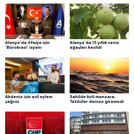
Alanya’da itfaiye için
Alanya’da 15 yıllık ceviz
‘Bürokrasi’ isyanı
ağaçları kesildi
Akdeniz için acil eylem
Sahilde kirli manzara:
çağrısı
Tatilciler denize giremedi