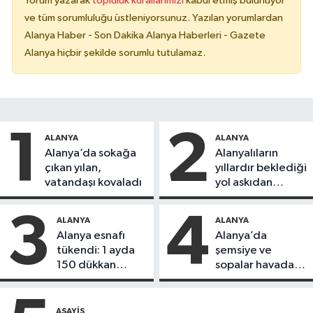
Yorum yazarak
topluluk kurallarımızı
kabul etmiş bulunuyor
ve tüm sorumluluğu üstleniyorsunuz. Yazılan yorumlardan
Alanya Haber - Son Dakika Alanya Haberleri - Gazete
Alanya hiçbir şekilde sorumlu tutulamaz.
1
2
ALANYA
ALANYA
Alanya’da sokağa
Alanyalıların
çıkan yılan,
yıllardır beklediği
vatandaşı kovaladı
yol askıdan
döndü
3
4
ALANYA
ALANYA
Alanya esnafı
Alanya’da
tükendi: 1 ayda
şemsiye ve
150 dükkan
sopalar havada
kapandı
uçuştu
ASAYIŞ