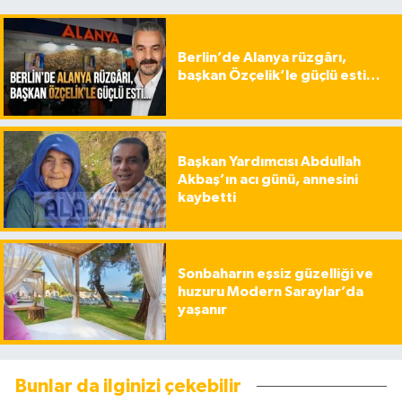
Berlin’de Alanya rüzgârı,
başkan Özçelik’le güçlü esti…
Başkan Yardımcısı Abdullah
Akbaş’ın acı günü, annesini
kaybetti
Sonbaharın eşsiz güzelliği ve
huzuru Modern Saraylar’da
yaşanır
Bunlar da ilginizi çekebilir