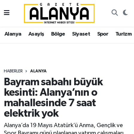
Alanya
İstanbul Nöbetçi Eczaneler
Alanya
Asayiş
Bölge
Siyaset
Spor
Turizm
Asayiş
İstanbul Hava Durumu
Bölge
İstanbul Trafik Yoğunluk Haritası
Siyaset
Süper Lig Puan Durumu ve Fikstür
HABERLER
ALANYA
Bayram sabahı büyük
Spor
Tüm Manşetler
kesinti: Alanya’nın o
Turizm
Son Dakika Haberleri
mahallesinde 7 saat
elektrik yok
Ekonomi
Haber Arşivi
Alanya’da 19 Mayıs Atatürk’ü Anma, Gençlik ve
Gazipaşa
Spor Bayramı günü planlanan yatırım çalışmaları