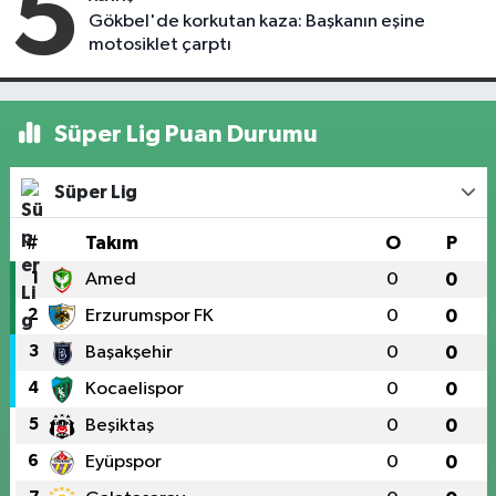
5
Gökbel'de korkutan kaza: Başkanın eşine
motosiklet çarptı
Süper Lig Puan Durumu
Süper Lig
#
Takım
O
P
1
Amed
0
0
2
Erzurumspor FK
0
0
3
Başakşehir
0
0
4
Kocaelispor
0
0
5
Beşiktaş
0
0
6
Eyüpspor
0
0