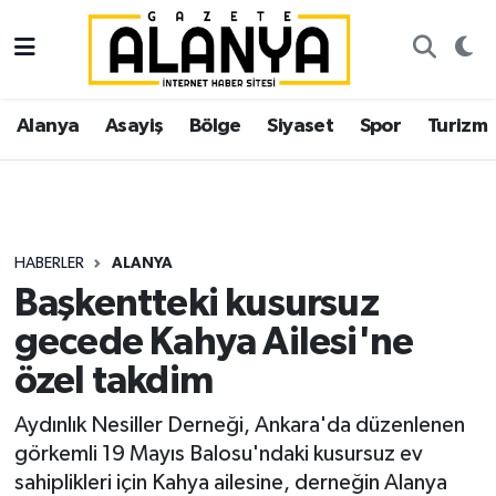
Alanya
İstanbul Nöbetçi Eczaneler
Alanya
Asayiş
Bölge
Siyaset
Spor
Turizm
Asayiş
İstanbul Hava Durumu
Bölge
İstanbul Trafik Yoğunluk Haritası
Siyaset
Süper Lig Puan Durumu ve Fikstür
HABERLER
ALANYA
Başkentteki kusursuz
Spor
Tüm Manşetler
gecede Kahya Ailesi'ne
Turizm
Son Dakika Haberleri
özel takdim
Ekonomi
Haber Arşivi
Aydınlık Nesiller Derneği, Ankara'da düzenlenen
görkemli 19 Mayıs Balosu'ndaki kusursuz ev
Gazipaşa
sahiplikleri için Kahya ailesine, derneğin Alanya