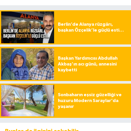
Berlin’de Alanya rüzgârı,
başkan Özçelik’le güçlü esti…
Başkan Yardımcısı Abdullah
Akbaş’ın acı günü, annesini
kaybetti
Sonbaharın eşsiz güzelliği ve
huzuru Modern Saraylar’da
yaşanır