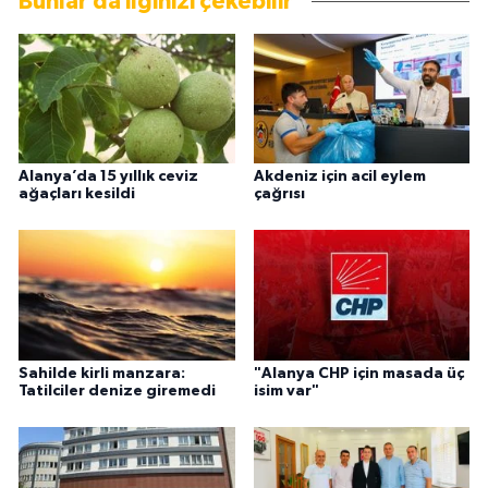
Bunlar da ilginizi çekebilir
Alanya’da 15 yıllık ceviz
Akdeniz için acil eylem
ağaçları kesildi
çağrısı
Sahilde kirli manzara:
"Alanya CHP için masada üç
Tatilciler denize giremedi
isim var"