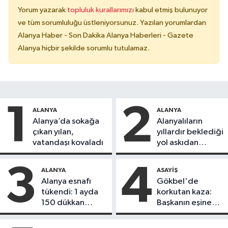
Yorum yazarak
topluluk kurallarımızı
kabul etmiş bulunuyor
ve tüm sorumluluğu üstleniyorsunuz. Yazılan yorumlardan
Alanya Haber - Son Dakika Alanya Haberleri - Gazete
Alanya hiçbir şekilde sorumlu tutulamaz.
1
2
ALANYA
ALANYA
Alanya’da sokağa
Alanyalıların
çıkan yılan,
yıllardır beklediği
vatandaşı kovaladı
yol askıdan
döndü
3
4
ALANYA
ASAYIŞ
Alanya esnafı
Gökbel'de
tükendi: 1 ayda
korkutan kaza:
150 dükkan
Başkanın eşine
kapandı
motosiklet çarptı