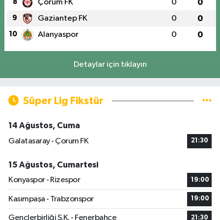
8
Çorum FK
0
0
9
Gaziantep FK
0
0
10
Alanyaspor
0
0
Detaylar için tıklayın
Süper Lig Fikstür
14 Ağustos, Cuma
Galatasaray - Çorum FK
21:30
15 Ağustos, Cumartesi
Konyaspor - Rizespor
19:00
Kasımpaşa - Trabzonspor
19:00
Gençlerbirliği S.K. - Fenerbahçe
21:30