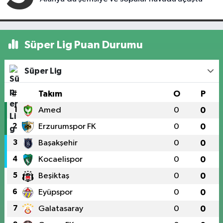
Süper Lig Puan Durumu
Süper Lig
#
Takım
O
P
1
Amed
0
0
2
Erzurumspor FK
0
0
3
Başakşehir
0
0
4
Kocaelispor
0
0
5
Beşiktaş
0
0
6
Eyüpspor
0
0
7
Galatasaray
0
0