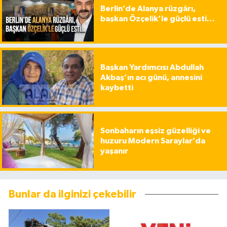
Berlin’de Alanya rüzgârı,
başkan Özçelik’le güçlü esti…
Başkan Yardımcısı Abdullah
Akbaş’ın acı günü, annesini
kaybetti
Sonbaharın eşsiz güzelliği ve
huzuru Modern Saraylar’da
yaşanır
Bunlar da ilginizi çekebilir