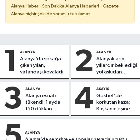
Alanya Haber - Son Dakika Alanya Haberleri - Gazete
Alanya hiçbir şekilde sorumlu tutulamaz.
1
2
ALANYA
ALANYA
Alanya’da sokağa
Alanyalıların
çıkan yılan,
yıllardır beklediği
vatandaşı kovaladı
yol askıdan
döndü
3
4
ALANYA
ASAYIŞ
Alanya esnafı
Gökbel'de
tükendi: 1 ayda
korkutan kaza:
150 dükkan
Başkanın eşine
kapandı
motosiklet çarptı
5
ALANYA
Alanya’da şemsiye ve sopalar havada uçuştu