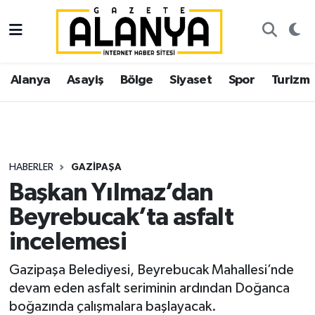
Alanya
İstanbul Nöbetçi Eczaneler
Alanya
Asayiş
Bölge
Siyaset
Spor
Turizm
Asayiş
İstanbul Hava Durumu
Bölge
İstanbul Trafik Yoğunluk Haritası
Siyaset
Süper Lig Puan Durumu ve Fikstür
HABERLER
GAZIPAŞA
Başkan Yılmaz’dan
Spor
Tüm Manşetler
Beyrebucak’ta asfalt
Turizm
Son Dakika Haberleri
incelemesi
Ekonomi
Haber Arşivi
Gazipaşa Belediyesi, Beyrebucak Mahallesi’nde
devam eden asfalt seriminin ardından Doğanca
Gazipaşa
boğazında çalışmalara başlayacak.