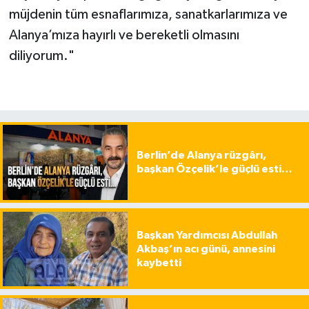
müjdenin tüm esnaflarımıza, sanatkarlarımıza ve
Alanya’mıza hayırlı ve bereketli olmasını
diliyorum."
Berlin’de Alanya rüzgârı,
başkan Özçelik’le güçlü esti…
Başkan Yardımcısı Abdullah
Akbaş’ın acı günü, annesini
kaybetti