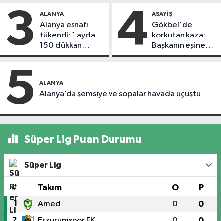
3
4
ALANYA
ASAYIŞ
Alanya esnafı
Gökbel'de
tükendi: 1 ayda
korkutan kaza:
150 dükkan
Başkanın eşine
kapandı
motosiklet çarptı
5
ALANYA
Alanya’da şemsiye ve sopalar havada uçuştu
Süper Lig Puan Durumu
Süper Lig
#
Takım
O
P
1
Amed
0
0
2
Erzurumspor FK
0
0