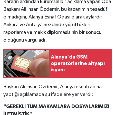
Kararın ardından kurumsal bir açıklama yapan Oda
Başkanı Ali İhsan Özdemir, bu kazanımın tesadüf
olmadığını, Alanya Esnaf Odası olarak aylardır
Ankara ve Antalya nezdinde yürüttükleri
raporlama ve mekik diplomasisinin bir sonucu
olduğunu vurguladı.
Alanya'da GSM
operatörlerine altyapı
isyanı
​Başkan Ali İhsan Özdemir, Alanya esnafı adına
yaptığı açıklamada şu ifadelere yer verdi:
​"GEREKLİ TÜM MAKAMLARA DOSYALARIMIZI
İLETMİŞTİK"