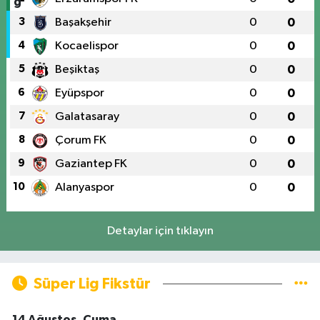
3
Başakşehir
0
0
4
Kocaelispor
0
0
5
Beşiktaş
0
0
6
Eyüpspor
0
0
7
Galatasaray
0
0
8
Çorum FK
0
0
9
Gaziantep FK
0
0
10
Alanyaspor
0
0
Detaylar için tıklayın
Süper Lig Fikstür
14 Ağustos, Cuma