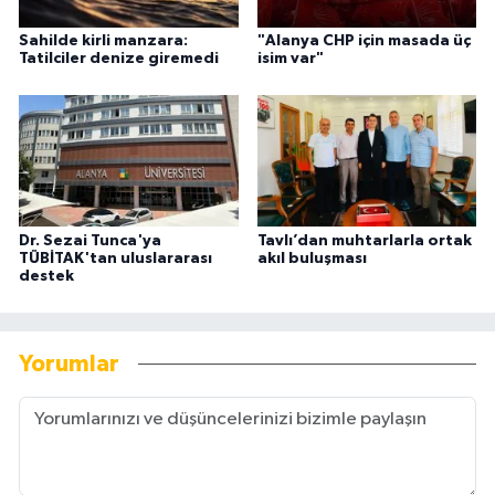
Sahilde kirli manzara:
"Alanya CHP için masada üç
Tatilciler denize giremedi
isim var"
Dr. Sezai Tunca'ya
Tavlı’dan muhtarlarla ortak
TÜBİTAK'tan uluslararası
akıl buluşması
destek
Yorumlar