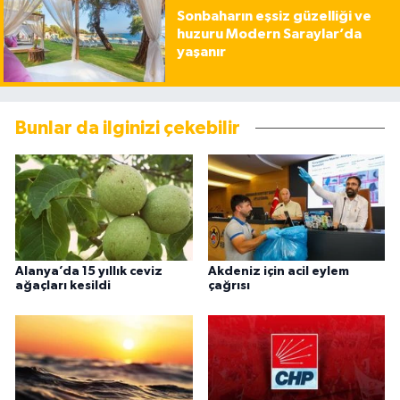
Sonbaharın eşsiz güzelliği ve
huzuru Modern Saraylar’da
yaşanır
Bunlar da ilginizi çekebilir
Alanya’da 15 yıllık ceviz
Akdeniz için acil eylem
ağaçları kesildi
çağrısı