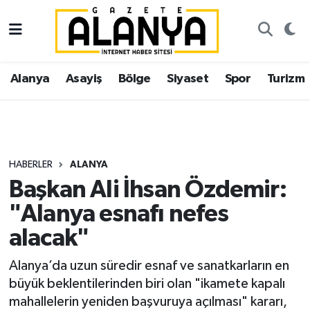
Alanya
İstanbul Nöbetçi Eczaneler
Alanya
Asayiş
Bölge
Siyaset
Spor
Turizm
Asayiş
İstanbul Hava Durumu
Bölge
İstanbul Trafik Yoğunluk Haritası
Siyaset
Süper Lig Puan Durumu ve Fikstür
HABERLER
ALANYA
Başkan Ali İhsan Özdemir:
Spor
Tüm Manşetler
"Alanya esnafı nefes
Turizm
Son Dakika Haberleri
alacak"
Ekonomi
Haber Arşivi
Alanya’da uzun süredir esnaf ve sanatkarların en
büyük beklentilerinden biri olan "ikamete kapalı
Gazipaşa
mahallelerin yeniden başvuruya açılması" kararı,