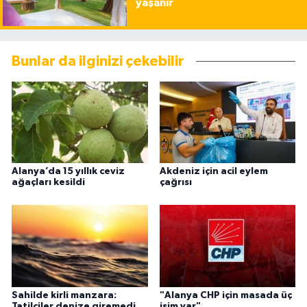
yaşanır
Bunlar da ilginizi çekebilir
Alanya’da 15 yıllık ceviz
Akdeniz için acil eylem
ağaçları kesildi
çağrısı
Sahilde kirli manzara:
"Alanya CHP için masada üç
Tatilciler denize giremedi
isim var"