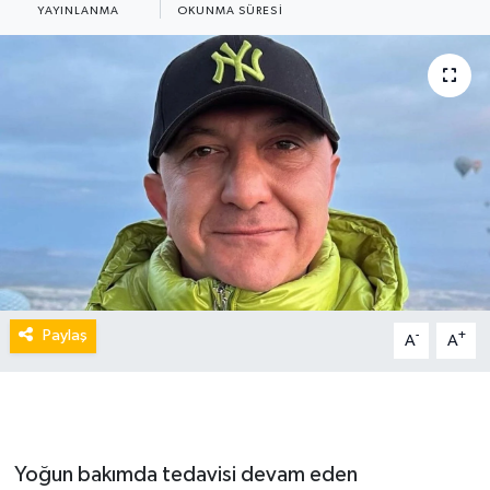
YAYINLANMA
OKUNMA SÜRESI
Paylaş
-
+
A
A
Yoğun bakımda tedavisi devam eden