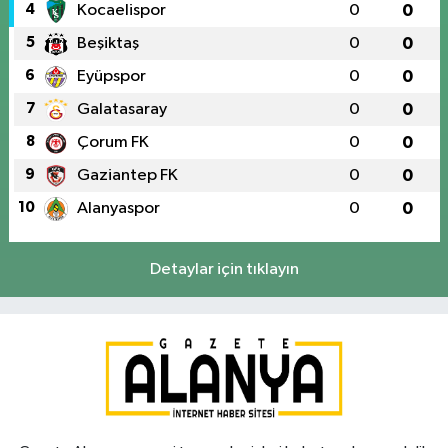
4
Kocaelispor
0
0
5
Beşiktaş
0
0
6
Eyüpspor
0
0
7
Galatasaray
0
0
8
Çorum FK
0
0
9
Gaziantep FK
0
0
10
Alanyaspor
0
0
Detaylar için tıklayın