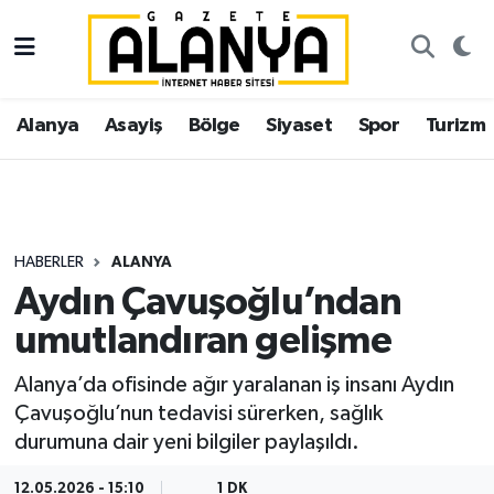
Alanya
İstanbul Nöbetçi Eczaneler
Alanya
Asayiş
Bölge
Siyaset
Spor
Turizm
Asayiş
İstanbul Hava Durumu
Bölge
İstanbul Trafik Yoğunluk Haritası
Siyaset
Süper Lig Puan Durumu ve Fikstür
HABERLER
ALANYA
Aydın Çavuşoğlu’ndan
Spor
Tüm Manşetler
umutlandıran gelişme
Turizm
Son Dakika Haberleri
Alanya’da ofisinde ağır yaralanan iş insanı Aydın
Çavuşoğlu’nun tedavisi sürerken, sağlık
Ekonomi
Haber Arşivi
durumuna dair yeni bilgiler paylaşıldı.
Gazipaşa
12.05.2026 - 15:10
1 DK