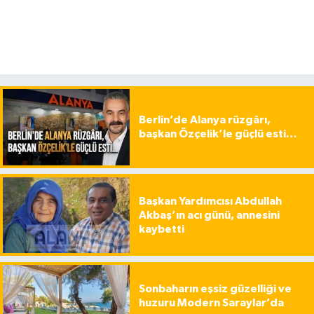
Berlin’de Alanya rüzgârı,
başkan Özçelik’le güçlü esti…
Başkan Yardımcısı Abdullah
Akbaş’ın acı günü, annesini
kaybetti
Sonbaharın eşsiz güzelliği ve
huzuru Modern Saraylar’da