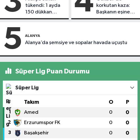
3
4
tükendi: 1 ayda
korkutan kaza:
150 dükkan
Başkanın eşine
kapandı
motosiklet çarptı
5
ALANYA
Alanya’da şemsiye ve sopalar havada uçuştu
Süper Lig Puan Durumu
Süper Lig
#
Takım
O
P
1
Amed
0
0
2
Erzurumspor FK
0
0
3
Başakşehir
0
0