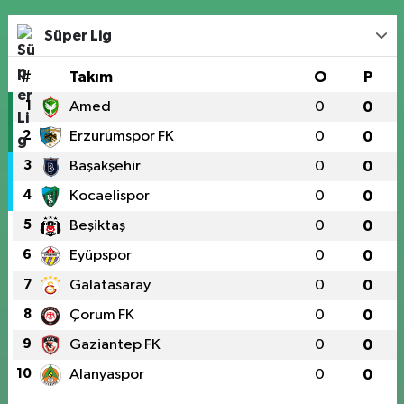
Süper Lig
#
Takım
O
P
1
Amed
0
0
2
Erzurumspor FK
0
0
3
Başakşehir
0
0
4
Kocaelispor
0
0
5
Beşiktaş
0
0
6
Eyüpspor
0
0
7
Galatasaray
0
0
8
Çorum FK
0
0
9
Gaziantep FK
0
0
10
Alanyaspor
0
0