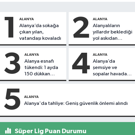
1
2
ALANYA
ALANYA
Alanya’da sokağa
Alanyalıların
çıkan yılan,
yıllardır beklediği
vatandaşı kovaladı
yol askıdan
döndü
3
4
ALANYA
ALANYA
Alanya esnafı
Alanya’da
tükendi: 1 ayda
şemsiye ve
150 dükkan
sopalar havada
kapandı
uçuştu
5
ALANYA
Alanya'da tahliye: Geniş güvenlik önlemi alındı
Süper Lig Puan Durumu