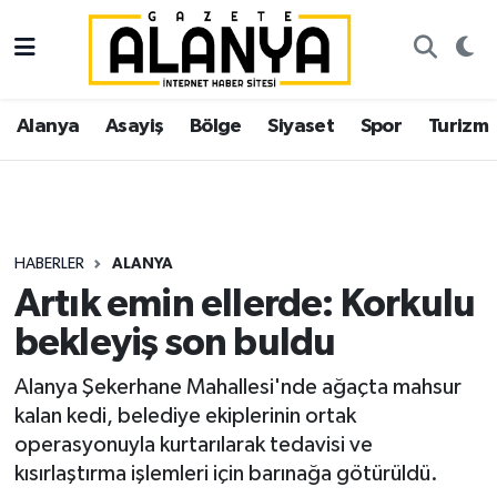
Alanya
İstanbul Nöbetçi Eczaneler
Alanya
Asayiş
Bölge
Siyaset
Spor
Turizm
Asayiş
İstanbul Hava Durumu
Bölge
İstanbul Trafik Yoğunluk Haritası
Siyaset
Süper Lig Puan Durumu ve Fikstür
HABERLER
ALANYA
Artık emin ellerde: Korkulu
Spor
Tüm Manşetler
bekleyiş son buldu
Turizm
Son Dakika Haberleri
Alanya Şekerhane Mahallesi'nde ağaçta mahsur
kalan kedi, belediye ekiplerinin ortak
Ekonomi
Haber Arşivi
operasyonuyla kurtarılarak tedavisi ve
kısırlaştırma işlemleri için barınağa götürüldü.
Gazipaşa