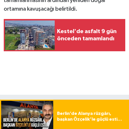
tamamlanmasının ardından yeniden doğal
ortamına kavuşacağı belirtildi.
Kestel'de asfalt 9 gün
önceden tamamlandı
Berlin’de Alanya rüzgârı,
başkan Özçelik’le güçlü esti…