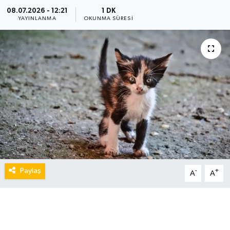
08.07.2026 - 12:21
1 DK
YAYINLANMA
OKUNMA SÜRESI
Paylaş
-
+
A
A