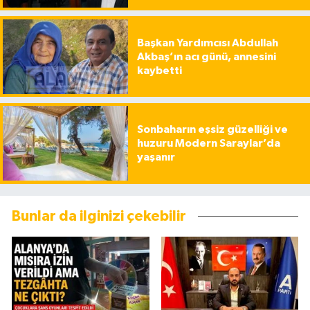
Başkan Yardımcısı Abdullah
Akbaş’ın acı günü, annesini
kaybetti
Sonbaharın eşsiz güzelliği ve
huzuru Modern Saraylar’da
yaşanır
Bunlar da ilginizi çekebilir