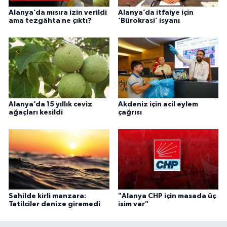
Alanya’da mısıra izin verildi
Alanya’da itfaiye için
ama tezgâhta ne çıktı?
‘Bürokrasi’ isyanı
Alanya’da 15 yıllık ceviz
Akdeniz için acil eylem
ağaçları kesildi
çağrısı
Sahilde kirli manzara:
"Alanya CHP için masada üç
Tatilciler denize giremedi
isim var"