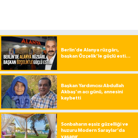
Berlin’de Alanya rüzgârı,
başkan Özçelik’le güçlü esti…
Başkan Yardımcısı Abdullah
Akbaş’ın acı günü, annesini
kaybetti
Sonbaharın eşsiz güzelliği ve
huzuru Modern Saraylar’da
yaşanır