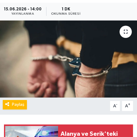
15.06.2026 - 14:00
1 DK
YAYINLANMA
OKUNMA SÜRESI
Paylaş
-
+
A
A
Alanya ve Serik'teki