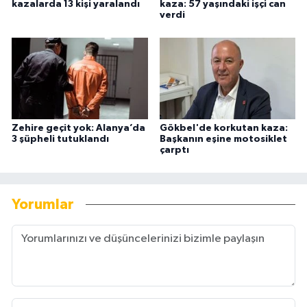
kazalarda 13 kişi yaralandı
kaza: 57 yaşındaki işçi can
verdi
Zehire geçit yok: Alanya’da
Gökbel'de korkutan kaza:
3 şüpheli tutuklandı
Başkanın eşine motosiklet
çarptı
Yorumlar