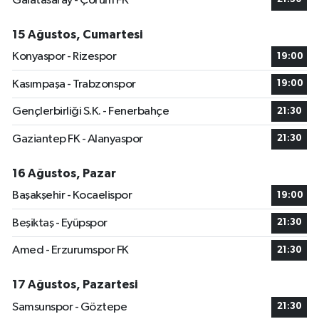
Galatasaray - Çorum FK
15 Ağustos, Cumartesi
Konyaspor - Rizespor
19:00
Kasımpaşa - Trabzonspor
19:00
Gençlerbirliği S.K. - Fenerbahçe
21:30
Gaziantep FK - Alanyaspor
21:30
16 Ağustos, Pazar
Başakşehir - Kocaelispor
19:00
Beşiktaş - Eyüpspor
21:30
Amed - Erzurumspor FK
21:30
17 Ağustos, Pazartesi
Samsunspor - Göztepe
21:30