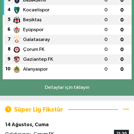
Başakşehir
0
0
4
Kocaelispor
0
0
5
Beşiktaş
0
0
6
Eyüpspor
0
0
7
Galatasaray
0
0
8
Çorum FK
0
0
9
Gaziantep FK
0
0
10
Alanyaspor
0
0
Detaylar için tıklayın
Süper Lig Fikstür
14 Ağustos, Cuma
21:30