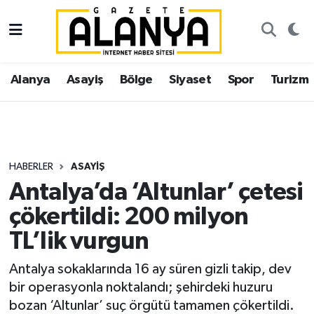
Alanya
İstanbul Nöbetçi Eczaneler
Alanya
Asayiş
Bölge
Siyaset
Spor
Turizm
Asayiş
İstanbul Hava Durumu
Bölge
İstanbul Trafik Yoğunluk Haritası
Siyaset
Süper Lig Puan Durumu ve Fikstür
HABERLER
ASAYIŞ
Antalya’da ‘Altunlar’ çetesi
Spor
Tüm Manşetler
çökertildi: 200 milyon
Turizm
Son Dakika Haberleri
TL’lik vurgun
Ekonomi
Haber Arşivi
Antalya sokaklarında 16 ay süren gizli takip, dev
bir operasyonla noktalandı; şehirdeki huzuru
Gazipaşa
bozan ‘Altunlar’ suç örgütü tamamen çökertildi.