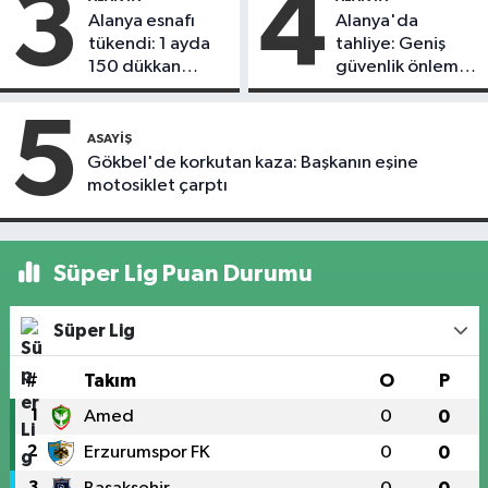
3
4
Alanya esnafı
Alanya'da
tükendi: 1 ayda
tahliye: Geniş
150 dükkan
güvenlik önlemi
kapandı
alındı
5
ASAYIŞ
Gökbel'de korkutan kaza: Başkanın eşine
motosiklet çarptı
Süper Lig Puan Durumu
Süper Lig
#
Takım
O
P
1
Amed
0
0
2
Erzurumspor FK
0
0
3