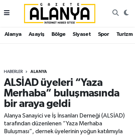
Alanya
İstanbul Nöbetçi Eczaneler
Alanya
Asayiş
Bölge
Siyaset
Spor
Turizm
Asayiş
İstanbul Hava Durumu
Bölge
İstanbul Trafik Yoğunluk Haritası
Siyaset
Süper Lig Puan Durumu ve Fikstür
HABERLER
ALANYA
ALSİAD üyeleri “Yaza
Spor
Tüm Manşetler
Merhaba” buluşmasında
Turizm
Son Dakika Haberleri
bir araya geldi
Ekonomi
Haber Arşivi
Alanya Sanayici ve İş İnsanları Derneği (ALSİAD)
tarafından düzenlenen “Yaza Merhaba
Gazipaşa
Buluşması”, dernek üyelerinin yoğun katılımıyla