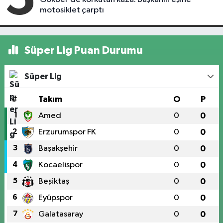
motosiklet çarptı
Süper Lig Puan Durumu
Süper Lig
#
Takım
O
P
1
Amed
0
0
2
Erzurumspor FK
0
0
3
Başakşehir
0
0
4
Kocaelispor
0
0
5
Beşiktaş
0
0
6
Eyüpspor
0
0
7
Galatasaray
0
0