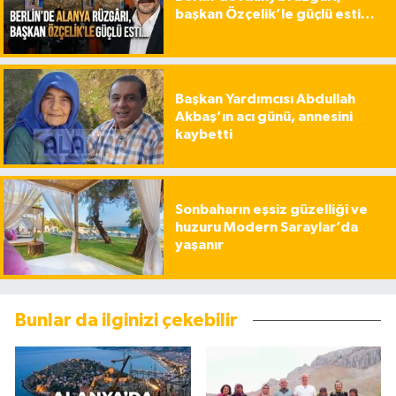
başkan Özçelik’le güçlü esti…
Başkan Yardımcısı Abdullah
Akbaş’ın acı günü, annesini
kaybetti
Sonbaharın eşsiz güzelliği ve
huzuru Modern Saraylar’da
yaşanır
Bunlar da ilginizi çekebilir