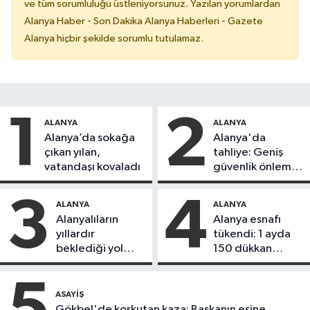
ve tüm sorumluluğu üstleniyorsunuz. Yazılan yorumlardan
Alanya Haber - Son Dakika Alanya Haberleri - Gazete
Alanya hiçbir şekilde sorumlu tutulamaz.
1
2
ALANYA
ALANYA
Alanya’da sokağa
Alanya'da
çıkan yılan,
tahliye: Geniş
vatandaşı kovaladı
güvenlik önlemi
alındı
3
4
ALANYA
ALANYA
Alanyalıların
Alanya esnafı
yıllardır
tükendi: 1 ayda
beklediği yol
150 dükkan
askıdan döndü
kapandı
5
ASAYIŞ
Gökbel'de korkutan kaza: Başkanın eşine