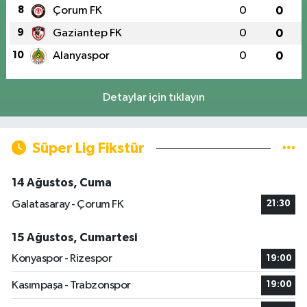
8
Çorum FK
0
0
9
Gaziantep FK
0
0
10
Alanyaspor
0
0
Detaylar için tıklayın
Süper Lig Fikstür
14 Ağustos, Cuma
Galatasaray - Çorum FK
21:30
15 Ağustos, Cumartesi
Konyaspor - Rizespor
19:00
Kasımpaşa - Trabzonspor
19:00