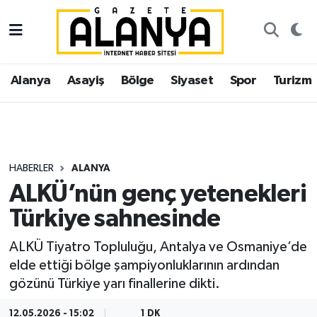
Alanya
İstanbul Nöbetçi Eczaneler
Alanya
Asayiş
Bölge
Siyaset
Spor
Turizm
Asayiş
İstanbul Hava Durumu
Bölge
İstanbul Trafik Yoğunluk Haritası
Siyaset
Süper Lig Puan Durumu ve Fikstür
HABERLER
ALANYA
ALKÜ’nün genç yetenekleri
Spor
Tüm Manşetler
Türkiye sahnesinde
Turizm
Son Dakika Haberleri
ALKÜ Tiyatro Topluluğu, Antalya ve Osmaniye’de
elde ettiği bölge şampiyonluklarının ardından
Ekonomi
Haber Arşivi
gözünü Türkiye yarı finallerine dikti.
Gazipaşa
12.05.2026 - 15:02
1 DK