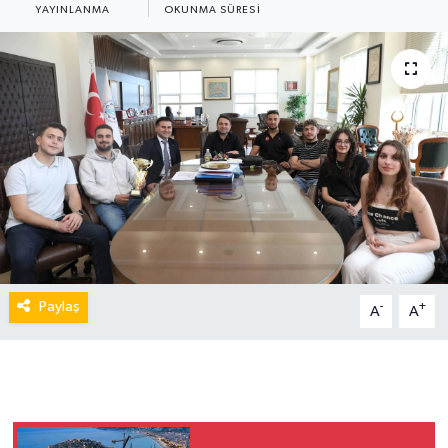
YAYINLANMA
OKUNMA SÜRESI
Paylaş
-
+
A
A