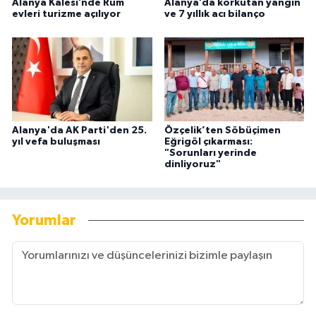
Alanya Kalesi’nde Rum
Alanya’da korkutan yangın
evleri turizme açılıyor
ve 7 yıllık acı bilanço
Alanya'da AK Parti'den 25.
Özçelik’ten Söbüçimen
yıl vefa buluşması
Eğrigöl çıkarması:
"Sorunları yerinde
dinliyoruz"
Yorumlar