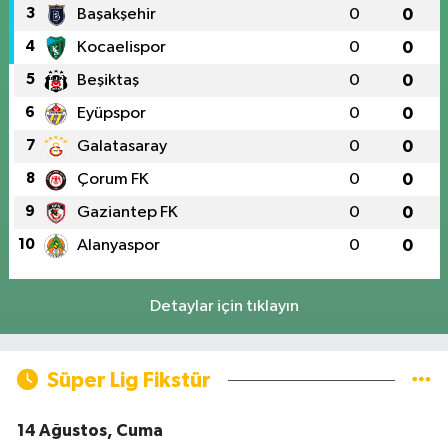
3
Başakşehir
0
0
4
Kocaelispor
0
0
5
Beşiktaş
0
0
6
Eyüpspor
0
0
7
Galatasaray
0
0
8
Çorum FK
0
0
9
Gaziantep FK
0
0
10
Alanyaspor
0
0
Detaylar için tıklayın
Süper Lig Fikstür
14 Ağustos, Cuma