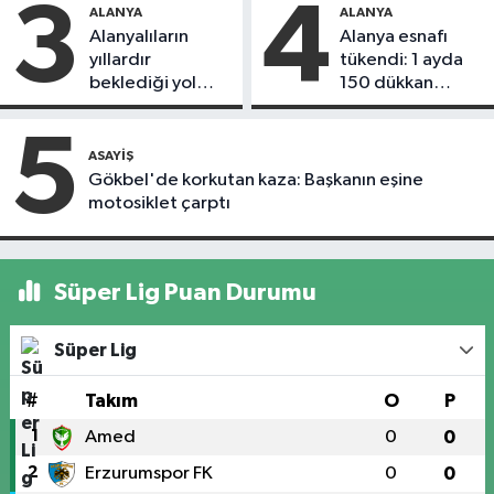
3
4
ALANYA
ALANYA
Alanyalıların
Alanya esnafı
yıllardır
tükendi: 1 ayda
beklediği yol
150 dükkan
askıdan döndü
kapandı
5
ASAYIŞ
Gökbel'de korkutan kaza: Başkanın eşine
motosiklet çarptı
Süper Lig Puan Durumu
Süper Lig
#
Takım
O
P
1
Amed
0
0
2
Erzurumspor FK
0
0