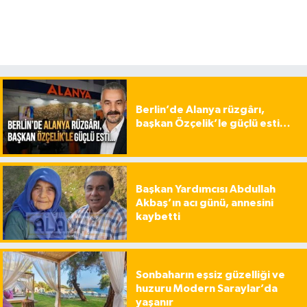
Berlin’de Alanya rüzgârı,
başkan Özçelik’le güçlü esti…
Başkan Yardımcısı Abdullah
Akbaş’ın acı günü, annesini
kaybetti
Sonbaharın eşsiz güzelliği ve
huzuru Modern Saraylar’da
yaşanır