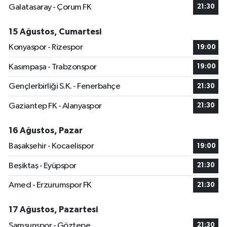
Galatasaray - Çorum FK
21:30
15 Ağustos, Cumartesi
Konyaspor - Rizespor
19:00
Kasımpaşa - Trabzonspor
19:00
Gençlerbirliği S.K. - Fenerbahçe
21:30
Gaziantep FK - Alanyaspor
21:30
16 Ağustos, Pazar
Başakşehir - Kocaelispor
19:00
Beşiktaş - Eyüpspor
21:30
Amed - Erzurumspor FK
21:30
17 Ağustos, Pazartesi
Samsunspor - Göztepe
21:30