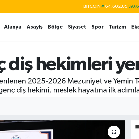
BITCOIN
64.602,05
%0.
DOLAR
47,5986
%0.
EURO
55,0700
%0
Alanya
Asayiş
Bölge
Siyaset
Spor
Turizm
Ek
STERLİN
64,2438
%0.
GRAM ALTIN
6513.94
%0.
 diş hekimleri ye
BİST100
13.768
%4
enlenen 2025-2026 Mezuniyet ve Yemin Tör
nç diş hekimi, meslek hayatına ilk adımlar