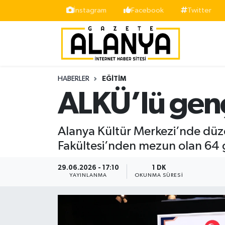
İnstagram
Facebook
Twitter
Alanya
İstanbul Nöbetçi Eczaneler
Asayiş
İstanbul Hava Durumu
HABERLER
EĞITIM
Bölge
İstanbul Trafik Yoğunluk Haritası
ALKÜ’lü genç
Siyaset
Süper Lig Puan Durumu ve Fikstür
Alanya Kültür Merkezi’nde düz
Spor
Tüm Manşetler
Fakültesi’nden mezun olan 64 ge
Turizm
Son Dakika Haberleri
29.06.2026 - 17:10
1 DK
YAYINLANMA
OKUNMA SÜRESI
Ekonomi
Haber Arşivi
Gazipaşa