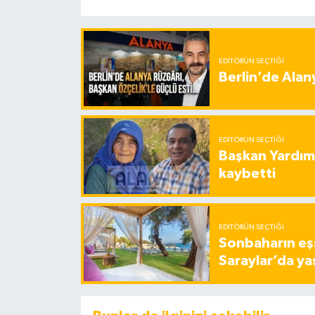
EDITÖRÜN SEÇTIĞI
Berlin’de Alan
EDITÖRÜN SEÇTIĞI
Başkan Yardımc
kaybetti
EDITÖRÜN SEÇTIĞI
Sonbaharın eşs
Saraylar’da ya