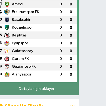
1
Amed
0
0
2
Erzurumspor FK
0
0
3
Başakşehir
0
0
4
Kocaelispor
0
0
5
Beşiktaş
0
0
6
Eyüpspor
0
0
7
Galatasaray
0
0
8
Çorum FK
0
0
9
Gaziantep FK
0
0
0
Alanyaspor
0
0
Detaylar için tıklayın