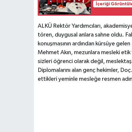
İçeriği Görüntül
ALKÜ Rektör Yardımcıları, akademisyen
tören, duygusal anlara sahne oldu. Fa
konuşmasının ardından kürsüye gelen D
Mehmet Akın, mezunlara mesleki etik 
sizleri öğrenci olarak değil, meslektaş
Diplomalarını alan genç hekimler, Do
ettikleri yeminle mesleğe resmen adım 