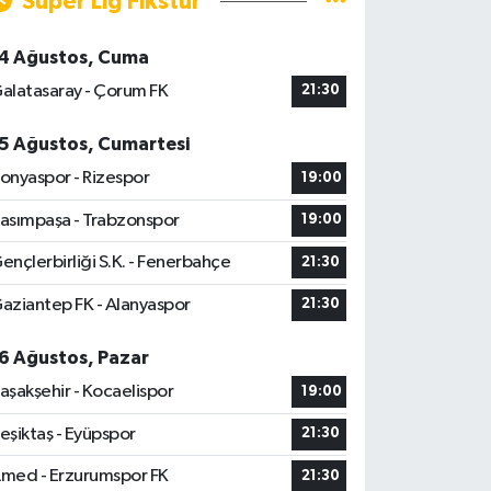
Süper Lig Fikstür
4 Ağustos, Cuma
alatasaray - Çorum FK
21:30
5 Ağustos, Cumartesi
onyaspor - Rizespor
19:00
asımpaşa - Trabzonspor
19:00
ençlerbirliği S.K. - Fenerbahçe
21:30
aziantep FK - Alanyaspor
21:30
6 Ağustos, Pazar
aşakşehir - Kocaelispor
19:00
eşiktaş - Eyüpspor
21:30
med - Erzurumspor FK
21:30