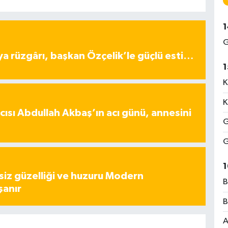
1
G
ya rüzgârı, başkan Özçelik’le güçlü esti…
1
K
K
ısı Abdullah Akbaş’ın acı günü, annesini
G
G
1
iz güzelliği ve huzuru Modern
B
şanır
B
A