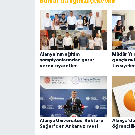
Bunlar da ilginizi çekebilir
Alanya'nın eğitim
Müdür Yıl
şampiyonlarından gurur
gençlere k
veren ziyaretler
tavsiyeler
Alanya Üniversitesi Rektörü
Alanya’da
Sağer'den Ankara zirvesi
öğrenci il