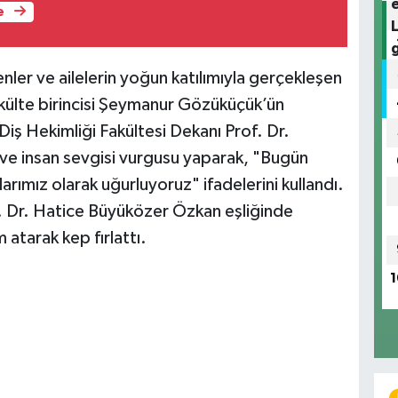
e
ler ve ailelerin yoğun katılımıyla gerçekleşen
külte birincisi Şeymanur Gözüküçük’ün
iş Hekimliği Fakültesi Dekanı Prof. Dr.
ve insan sevgisi vurgusu yaparak, "Bugün
larımız olarak uğurluyoruz" ifadelerini kullandı.
ç. Dr. Hatice Büyüközer Özkan eşliğinde
atarak kep fırlattı.
1