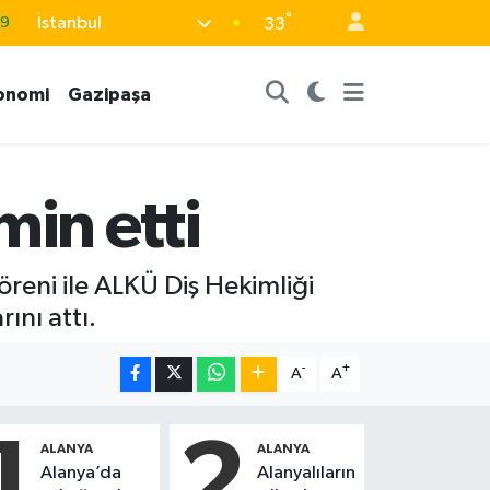
69
°
İstanbul
33
06
.1
onomi
Gazipaşa
21
32
min etti
8
eni ile ALKÜ Diş Hekimliği
ını attı.
-
+
A
A
1
2
ALANYA
ALANYA
Alanya’da
Alanyalıların