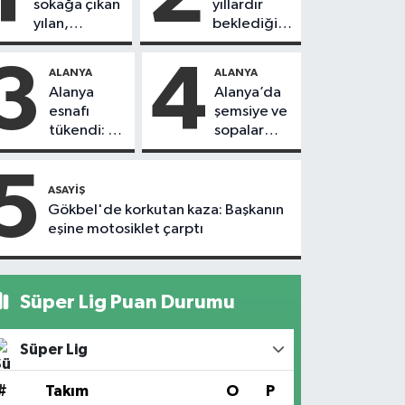
sokağa çıkan
yıllardır
yılan,
beklediği
vatandaşı
yol askıdan
kovaladı
döndü
3
4
ALANYA
ALANYA
Alanya
Alanya’da
esnafı
şemsiye ve
tükendi: 1
sopalar
ayda 150
havada
dükkan
uçuştu
5
kapandı
ASAYIŞ
Gökbel'de korkutan kaza: Başkanın
eşine motosiklet çarptı
Süper Lig Puan Durumu
Süper Lig
#
Takım
O
P