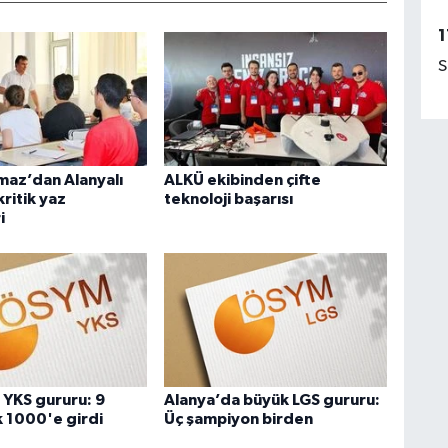
1
S
maz’dan Alanyalı
ALKÜ ekibinden çifte
ritik yaz
teknoloji başarısı
i
 YKS gururu: 9
Alanya’da büyük LGS gururu:
k 1000'e girdi
Üç şampiyon birden