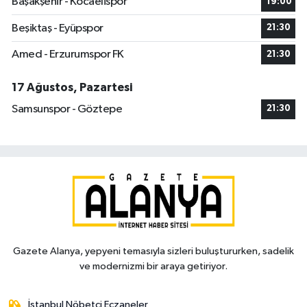
Başakşehir - Kocaelispor
19:00
Beşiktaş - Eyüpspor
21:30
Amed - Erzurumspor FK
21:30
17 Ağustos, Pazartesi
Samsunspor - Göztepe
21:30
Gazete Alanya, yepyeni temasıyla sizleri buluştururken, sadelik
ve modernizmi bir araya getiriyor.
İstanbul Nöbetçi Eczaneler