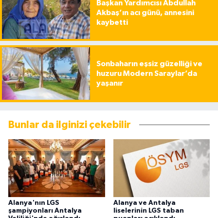
Başkan Yardımcısı Abdullah
Akbaş’ın acı günü, annesini
kaybetti
Sonbaharın eşsiz güzelliği ve
huzuru Modern Saraylar’da
yaşanır
Bunlar da ilginizi çekebilir
Alanya'nın LGS
Alanya ve Antalya
şampiyonları Antalya
liselerinin LGS taban