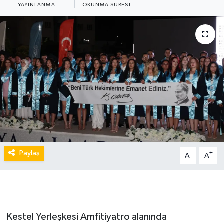
YAYINLANMA
OKUNMA SÜRESI
Paylaş
-
+
A
A
Kestel Yerleşkesi Amfitiyatro alanında