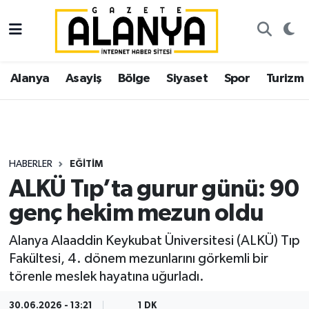
Alanya
İstanbul Nöbetçi Eczaneler
Alanya
Asayiş
Bölge
Siyaset
Spor
Turizm
Asayiş
İstanbul Hava Durumu
Bölge
İstanbul Trafik Yoğunluk Haritası
Siyaset
Süper Lig Puan Durumu ve Fikstür
HABERLER
EĞITIM
ALKÜ Tıp’ta gurur günü: 90
Spor
Tüm Manşetler
genç hekim mezun oldu
Turizm
Son Dakika Haberleri
Alanya Alaaddin Keykubat Üniversitesi (ALKÜ) Tıp
Fakültesi, 4. dönem mezunlarını görkemli bir
Ekonomi
Haber Arşivi
törenle meslek hayatına uğurladı.
Gazipaşa
30.06.2026 - 13:21
1 DK