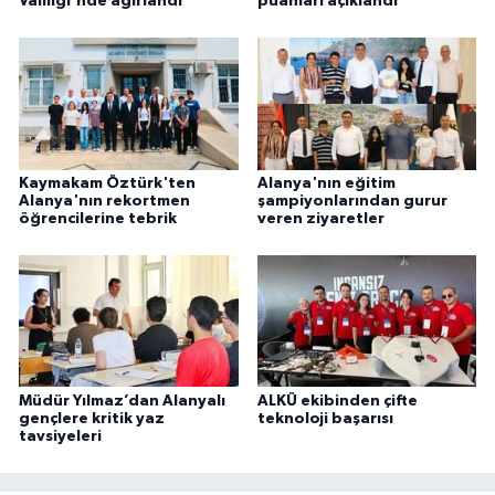
Valiliği'nde ağırlandı
puanları açıklandı
Kaymakam Öztürk'ten
Alanya'nın eğitim
Alanya'nın rekortmen
şampiyonlarından gurur
öğrencilerine tebrik
veren ziyaretler
Müdür Yılmaz’dan Alanyalı
ALKÜ ekibinden çifte
gençlere kritik yaz
teknoloji başarısı
tavsiyeleri