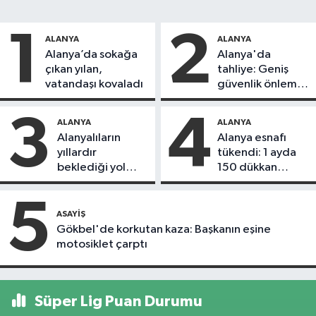
1
2
ALANYA
ALANYA
Alanya’da sokağa
Alanya'da
çıkan yılan,
tahliye: Geniş
vatandaşı kovaladı
güvenlik önlemi
alındı
3
4
ALANYA
ALANYA
Alanyalıların
Alanya esnafı
yıllardır
tükendi: 1 ayda
beklediği yol
150 dükkan
askıdan döndü
kapandı
5
ASAYIŞ
Gökbel'de korkutan kaza: Başkanın eşine
motosiklet çarptı
Süper Lig Puan Durumu