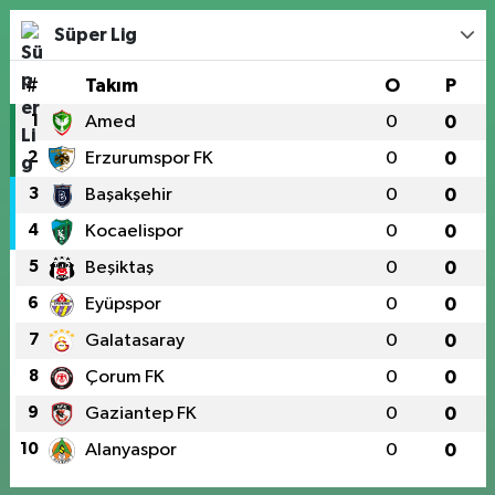
Süper Lig
#
Takım
O
P
1
Amed
0
0
2
Erzurumspor FK
0
0
3
Başakşehir
0
0
4
Kocaelispor
0
0
5
Beşiktaş
0
0
6
Eyüpspor
0
0
7
Galatasaray
0
0
8
Çorum FK
0
0
9
Gaziantep FK
0
0
10
Alanyaspor
0
0