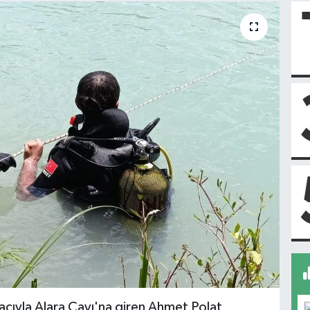
cıyla Alara Çayı'na giren Ahmet Polat,