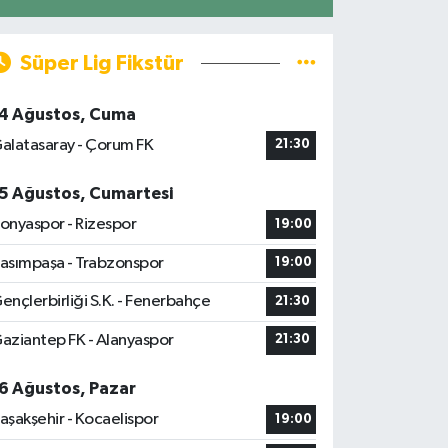
Süper Lig Fikstür
4 Ağustos, Cuma
alatasaray - Çorum FK
21:30
5 Ağustos, Cumartesi
onyaspor - Rizespor
19:00
asımpaşa - Trabzonspor
19:00
ençlerbirliği S.K. - Fenerbahçe
21:30
aziantep FK - Alanyaspor
21:30
6 Ağustos, Pazar
aşakşehir - Kocaelispor
19:00