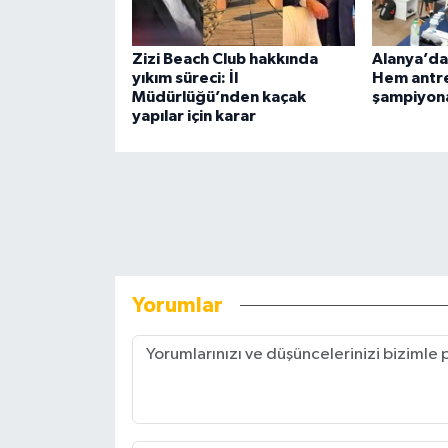
Zizi Beach Club hakkında
Alanya’da
yıkım süreci: İl
Hem antre
Müdürlüğü’nden kaçak
şampiyon
yapılar için karar
Yorumlar