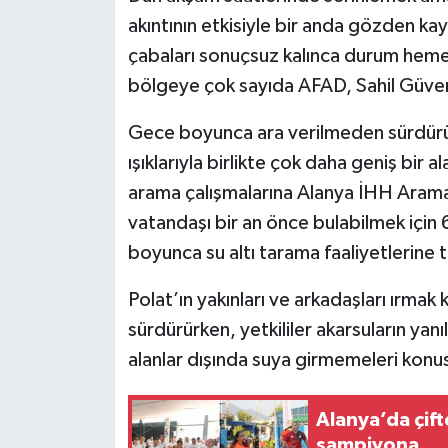
akıntının etkisiyle bir anda gözden ka
çabaları sonuçsuz kalınca durum hemen y
bölgeye çok sayıda AFAD, Sahil Güvenli
Gece boyunca ara verilmeden sürdürül
ışıklarıyla birlikte çok daha geniş bir 
arama çalışmalarına Alanya İHH Arama 
vatandaşı bir an önce bulabilmek için 6
boyunca su altı tarama faaliyetlerine t
Polat’ın yakınları ve arkadaşları ırmak 
sürdürürken, yetkililer akarsuların yanıl
alanlar dışında suya girmemeleri konusu
Alanya’da çif
şampiyona