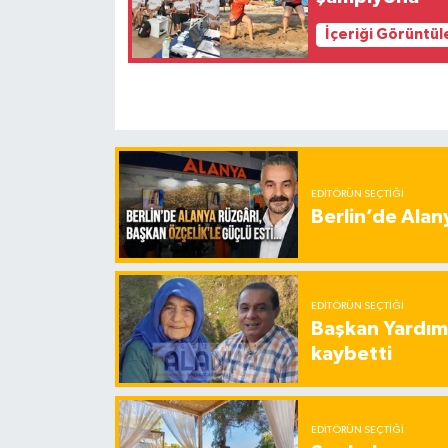
İçeriği Görüntül
EDITÖRÜN SEÇTIĞI
Berlin’de Alan
EDITÖRÜN SEÇTIĞI
Başkan Yardımc
kaybetti
EDITÖRÜN SEÇTIĞI