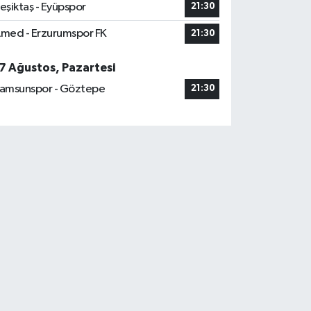
eşiktaş - Eyüpspor
21:30
med - Erzurumspor FK
21:30
7 Ağustos, Pazartesi
amsunspor - Göztepe
21:30