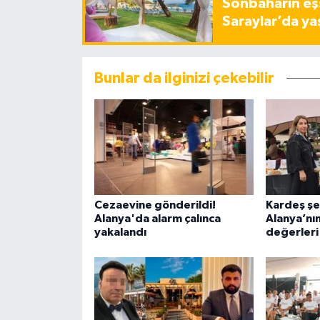
Sonbaharın eşs
Saraylar’da ya
Bunlar da ilginizi çekebilir
Cezaevine gönderildi!
Kardeş şeh
Alanya'da alarm çalınca
Alanya’nın
yakalandı
değerleri 