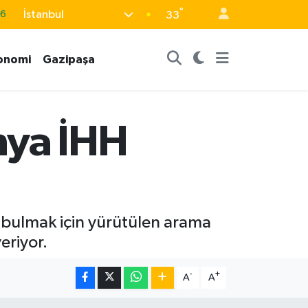
°
İstanbul
33
06
.1
onomi
Gazipaşa
21
39
0
nya İHH
ı bulmak için yürütülen arama
eriyor.
-
+
A
A