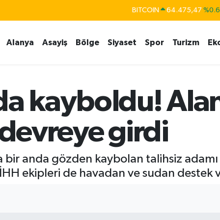
DOLAR
47,5986
%0.
EURO
55,0700
%0
Alanya
Asayiş
Bölge
Siyaset
Spor
Turizm
Ek
STERLİN
64,2438
%0.
GRAM ALTIN
6518.23
%0.
BİST100
13.703
%
da kayboldu! Ala
 devreye girdi
da bir anda gözden kaybolan talihsiz adam
İHH ekipleri de havadan ve sudan destek v