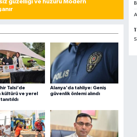
iz güzelliği ve huzuru Modern
B
şanır
A
1
S
ir Talsi’de
Alanya'da tahliye: Geniş
 kültürü ve yerel
güvenlik önlemi alındı
tanıtıldı