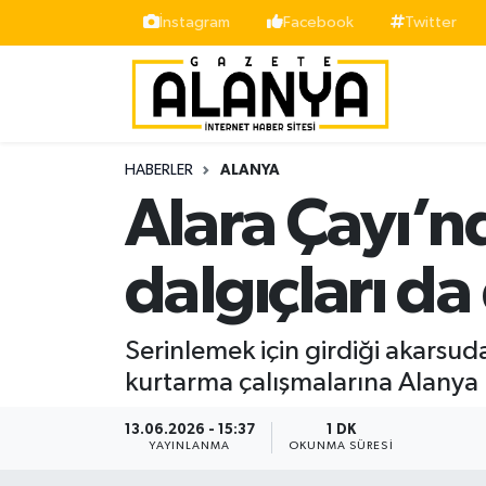
İnstagram
Facebook
Twitter
Alanya
İstanbul Nöbetçi Eczaneler
Asayiş
İstanbul Hava Durumu
HABERLER
ALANYA
Bölge
İstanbul Trafik Yoğunluk Haritası
Alara Çayı’n
Siyaset
Süper Lig Puan Durumu ve Fikstür
dalgıçları da
Spor
Tüm Manşetler
Serinlemek için girdiği akarsu
Turizm
Son Dakika Haberleri
kurtarma çalışmalarına Alanya 
Ekonomi
Haber Arşivi
13.06.2026 - 15:37
1 DK
YAYINLANMA
OKUNMA SÜRESI
Gazipaşa