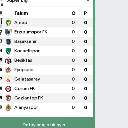
Süper Lig
#
Takım
O
P
1
Amed
0
0
2
Erzurumspor FK
0
0
3
Başakşehir
0
0
4
Kocaelispor
0
0
5
Beşiktaş
0
0
6
Eyüpspor
0
0
7
Galatasaray
0
0
8
Çorum FK
0
0
9
Gaziantep FK
0
0
0
Alanyaspor
0
0
Detaylar için tıklayın