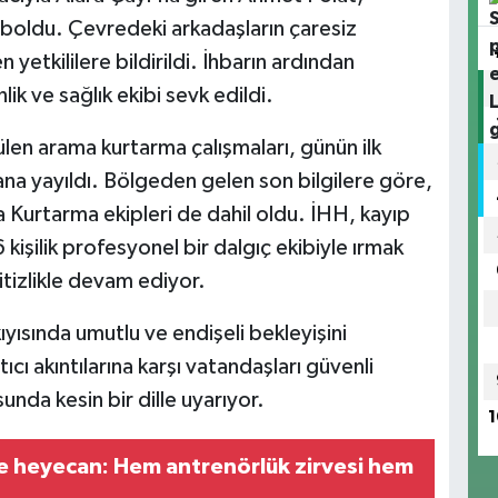
yboldu. Çevredeki arkadaşların çaresiz
etkililere bildirildi. İhbarın ardından
k ve sağlık ekibi sevk edildi.
en arama kurtarma çalışmaları, günün ilk
alana yayıldı. Bölgeden gelen son bilgilere göre,
Kurtarma ekipleri de dahil oldu. İHH, kayıp
 kişilik profesyonel bir dalgıç ekibiyle ırmak
itizlikle devam ediyor.
kıyısında umutlu ve endişeli bekleyişini
tıcı akıntılarına karşı vatandaşları güvenli
nda kesin bir dille uyarıyor.
1
te heyecan: Hem antrenörlük zirvesi hem