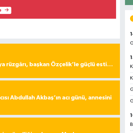
e
1
G
1
ya rüzgârı, başkan Özçelik’le güçlü esti…
K
K
G
ısı Abdullah Akbaş’ın acı günü, annesini
G
1
B