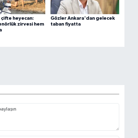
 çifte heyecan:
Gözler Ankara'dan gelecek
nörlük zirvesi hem
taban fiyatta
a