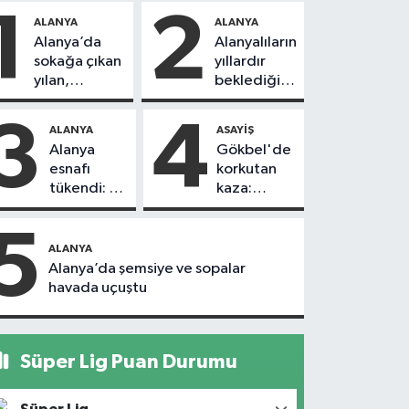
1
2
ALANYA
ALANYA
Alanya’da
Alanyalıların
sokağa çıkan
yıllardır
yılan,
beklediği
vatandaşı
yol askıdan
kovaladı
döndü
3
4
ALANYA
ASAYIŞ
Alanya
Gökbel'de
esnafı
korkutan
tükendi: 1
kaza:
ayda 150
Başkanın
dükkan
eşine
5
kapandı
motosiklet
ALANYA
çarptı
Alanya’da şemsiye ve sopalar
havada uçuştu
Süper Lig Puan Durumu