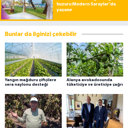
huzuru Modern Saraylar’da
yaşanır
Bunlar da ilginizi çekebilir
Yangın mağduru çiftçilere
Alanya avokadosunda
sera naylonu desteği
tüketiciye ve üreticiye çağrı