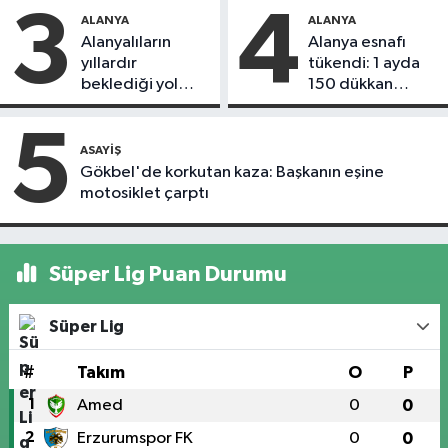
3
4
ALANYA
ALANYA
Alanyalıların
Alanya esnafı
yıllardır
tükendi: 1 ayda
beklediği yol
150 dükkan
askıdan döndü
kapandı
5
ASAYIŞ
Gökbel'de korkutan kaza: Başkanın eşine
motosiklet çarptı
Süper Lig Puan Durumu
Süper Lig
#
Takım
O
P
1
Amed
0
0
2
Erzurumspor FK
0
0