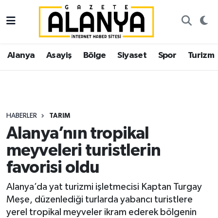
Alanya
İstanbul Nöbetçi Eczaneler
Alanya
Asayiş
Bölge
Siyaset
Spor
Turizm
Asayiş
İstanbul Hava Durumu
Bölge
İstanbul Trafik Yoğunluk Haritası
Siyaset
Süper Lig Puan Durumu ve Fikstür
HABERLER
TARIM
Alanya’nın tropikal
Spor
Tüm Manşetler
meyveleri turistlerin
Turizm
Son Dakika Haberleri
favorisi oldu
Ekonomi
Haber Arşivi
Alanya’da yat turizmi işletmecisi Kaptan Turgay
Meşe, düzenlediği turlarda yabancı turistlere
Gazipaşa
yerel tropikal meyveler ikram ederek bölgenin