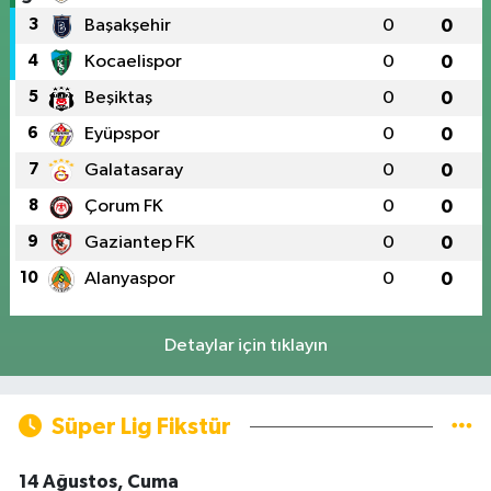
3
Başakşehir
0
0
4
Kocaelispor
0
0
5
Beşiktaş
0
0
6
Eyüpspor
0
0
7
Galatasaray
0
0
8
Çorum FK
0
0
9
Gaziantep FK
0
0
10
Alanyaspor
0
0
Detaylar için tıklayın
Süper Lig Fikstür
14 Ağustos, Cuma