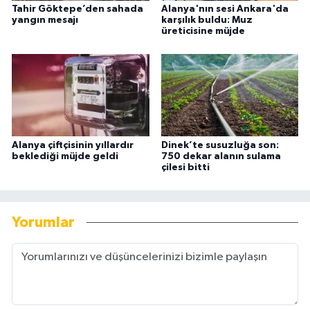
Tahir Göktepe’den sahada
Alanya'nın sesi Ankara'da
yangın mesajı
karşılık buldu: Muz
üreticisine müjde
Alanya çiftçisinin yıllardır
Dinek’te susuzluğa son:
beklediği müjde geldi
750 dekar alanın sulama
çilesi bitti
Yorumlar