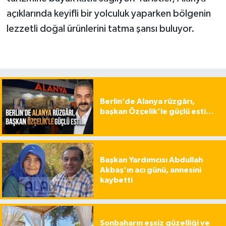
açıklarında keyifli bir yolculuk yaparken bölgenin
lezzetli doğal ürünlerini tatma şansı buluyor.
Berlin’de Alanya rüzgârı,
başkan Özçelik’le güçlü esti…
Başkan Yardımcısı Abdullah
Akbaş’ın acı günü, annesini
kaybetti
Sonbaharın eşsiz güzelliği ve