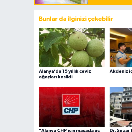
Bunlar da ilginizi çekebilir
Alanya’da 15 yıllık ceviz
Akdeniz iç
ağaçları kesildi
"Alanya CHP için masada üç
Dr. Sezai 