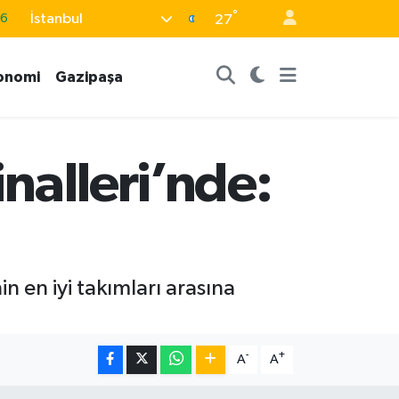
°
İstanbul
16
27
0
onomi
Gazipaşa
08
0
12
inalleri’nde:
0
 en iyi takımları arasına
-
+
A
A