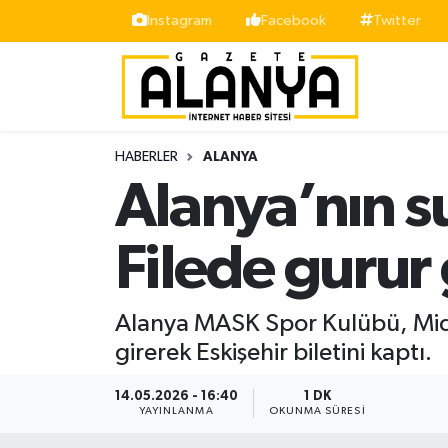
İnstagram
Facebook
Twitter
Alanya
İstanbul Nöbetçi Eczaneler
Asayiş
İstanbul Hava Durumu
HABERLER
ALANYA
Bölge
İstanbul Trafik Yoğunluk Haritası
Alanya’nın su
Siyaset
Süper Lig Puan Durumu ve Fikstür
Filede gurur
Spor
Tüm Manşetler
Alanya MASK Spor Kulübü, Midi v
Turizm
Son Dakika Haberleri
girerek Eskişehir biletini kaptı.
Ekonomi
Haber Arşivi
14.05.2026 - 16:40
1 DK
YAYINLANMA
OKUNMA SÜRESI
Gazipaşa