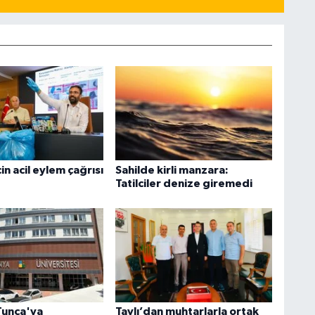
in acil eylem çağrısı
Sahilde kirli manzara:
Tatilciler denize giremedi
Tunca'ya
Tavlı’dan muhtarlarla ortak