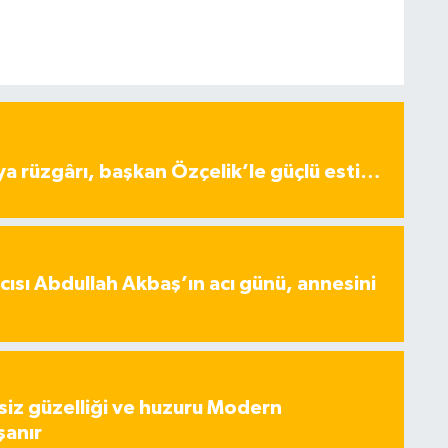
ya rüzgârı, başkan Özçelik’le güçlü esti…
ısı Abdullah Akbaş’ın acı günü, annesini
iz güzelliği ve huzuru Modern
şanır