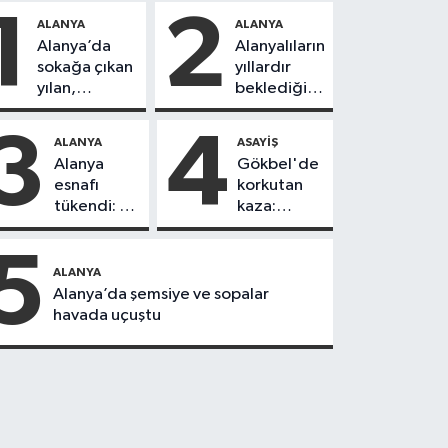
1
2
ALANYA
ALANYA
Alanya’da
Alanyalıların
sokağa çıkan
yıllardır
yılan,
beklediği
vatandaşı
yol askıdan
kovaladı
döndü
3
4
ALANYA
ASAYIŞ
Alanya
Gökbel'de
esnafı
korkutan
tükendi: 1
kaza:
ayda 150
Başkanın
dükkan
eşine
5
kapandı
motosiklet
ALANYA
çarptı
Alanya’da şemsiye ve sopalar
havada uçuştu