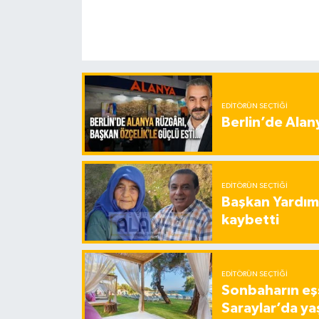
EDITÖRÜN SEÇTIĞI
Berlin’de Alan
EDITÖRÜN SEÇTIĞI
Başkan Yardımc
kaybetti
EDITÖRÜN SEÇTIĞI
Sonbaharın eşs
Saraylar’da ya