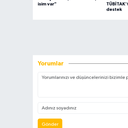
isim var"
TÜBİTAK't
destek
Yorumlar
Gönder