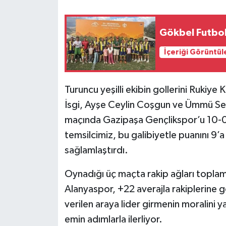
Gökbel Futbol 
İçeriği Görüntül
Turuncu yeşilli ekibin gollerini Rukiye 
İsgi, Ayşe Ceylin Coşgun ve Ümmü Sena
maçında Gazipaşa Gençlikspor’u 10-0,
temsilcimiz, bu galibiyetle puanını 9’a
sağlamlaştırdı.
Oynadığı üç maçta rakip ağları toplam
Alanyaspor, +22 averajla rakiplerine 
verilen araya lider girmenin moralini 
emin adımlarla ilerliyor.