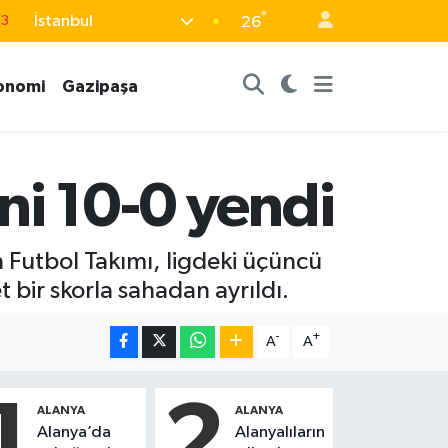
°
İstanbul
63
26
16
onomi
Gazipaşa
02
07
5
ini 10-0 yendi
0
 Futbol Takımı, ligdeki üçüncü
bir skorla sahadan ayrıldı.
-
+
A
A
1
2
ALANYA
ALANYA
Alanya’da
Alanyalıların