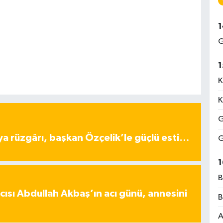
1
G
1
K
K
G
ya rüzgârı, başkan Özçelik’le güçlü esti…
G
1
B
ısı Abdullah Akbaş’ın acı günü, annesini
B
A