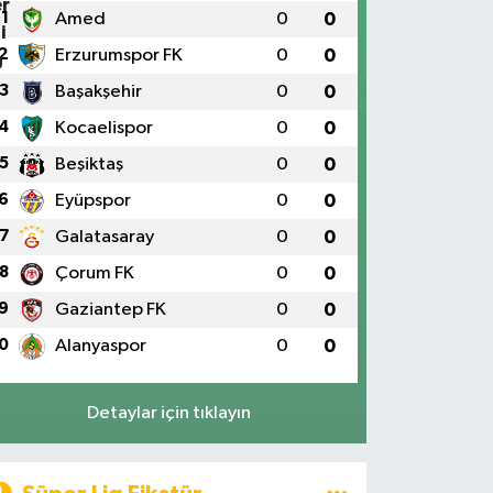
1
Amed
0
0
2
Erzurumspor FK
0
0
3
Başakşehir
0
0
4
Kocaelispor
0
0
5
Beşiktaş
0
0
6
Eyüpspor
0
0
7
Galatasaray
0
0
8
Çorum FK
0
0
9
Gaziantep FK
0
0
0
Alanyaspor
0
0
Detaylar için tıklayın