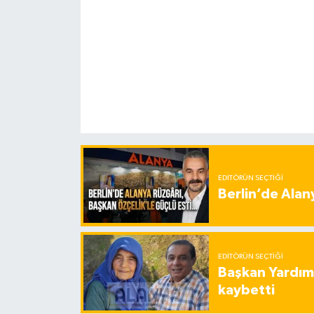
EDITÖRÜN SEÇTIĞI
Berlin’de Alan
EDITÖRÜN SEÇTIĞI
Başkan Yardımc
kaybetti