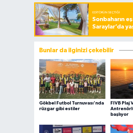
EDITÖRÜN SEÇTIĞI
Sonbaharın eşs
Saraylar’da ya
Bunlar da ilginizi çekebilir
Gökbel Futbol Turnuvası'nda
FIVB Plaj 
rüzgar gibi estiler
Antrenörl
başlıyor