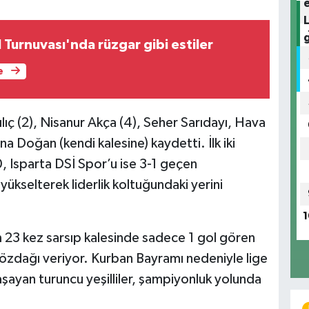
Turnuvası'nda rüzgar gibi estiler
e
Kılıç (2), Nisanur Akça (4), Seher Sarıdayı, Hava
 Doğan (kendi kalesine) kaydetti. İlk iki
 Isparta DSİ Spor’u ise 3-1 geçen
 yükselterek liderlik koltuğundaki yerini
1
 23 kez sarsıp kalesinde sadece 1 gol gören
gözdağı veriyor. Kurban Bayramı nedeniyle lige
yaşayan turuncu yeşilliler, şampiyonluk yolunda