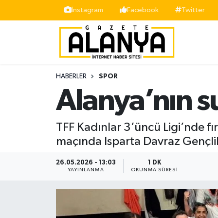
İnstagram
Facebook
Twitter
Alanya
İstanbul Nöbetçi Eczaneler
Asayiş
İstanbul Hava Durumu
HABERLER
SPOR
Bölge
İstanbul Trafik Yoğunluk Haritası
Alanya’nın su
Siyaset
Süper Lig Puan Durumu ve Fikstür
TFF Kadınlar 3’üncü Ligi’nde f
Spor
Tüm Manşetler
maçında Isparta Davraz Gençlik
Turizm
Son Dakika Haberleri
26.05.2026 - 13:03
1 DK
YAYINLANMA
OKUNMA SÜRESI
Ekonomi
Haber Arşivi
Gazipaşa