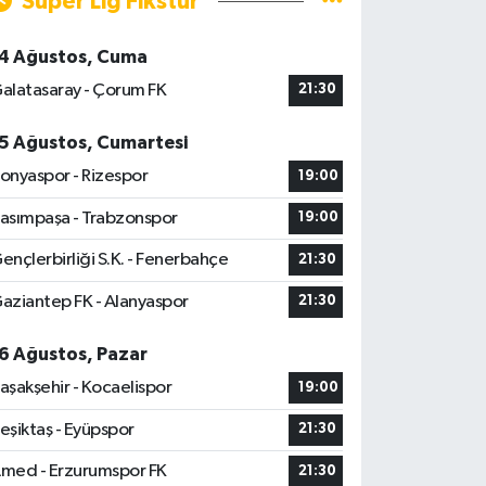
Süper Lig Fikstür
4 Ağustos, Cuma
alatasaray - Çorum FK
21:30
5 Ağustos, Cumartesi
onyaspor - Rizespor
19:00
asımpaşa - Trabzonspor
19:00
ençlerbirliği S.K. - Fenerbahçe
21:30
aziantep FK - Alanyaspor
21:30
6 Ağustos, Pazar
aşakşehir - Kocaelispor
19:00
eşiktaş - Eyüpspor
21:30
med - Erzurumspor FK
21:30