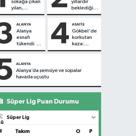
sokağa çıkan
yıllardır
yılan,
beklediği
vatandaşı
yol askıdan
kovaladı
döndü
3
4
ALANYA
ASAYIŞ
Alanya
Gökbel'de
esnafı
korkutan
tükendi: 1
kaza:
ayda 150
Başkanın
dükkan
eşine
5
kapandı
motosiklet
ALANYA
çarptı
Alanya’da şemsiye ve sopalar
havada uçuştu
Süper Lig Puan Durumu
Süper Lig
#
Takım
O
P