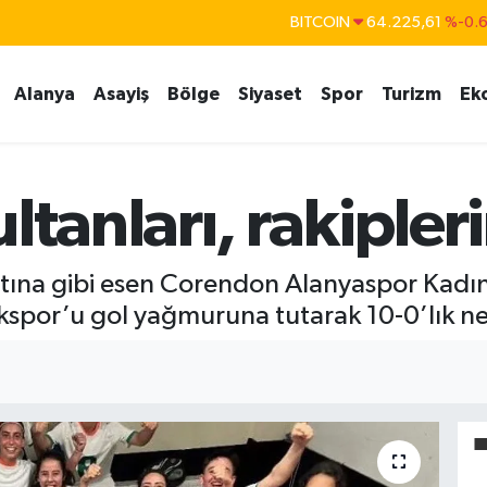
BITCOIN
64.225,61
%-0.
DOLAR
47,7143
%0.
Alanya
Asayiş
Bölge
Siyaset
Spor
Turizm
Ek
EURO
55,0317
%-0.
STERLİN
64,2463
%0.
GRAM ALTIN
6510.40
%0.4
ltanları, rakipler
BİST100
13.799
%7
ırtına gibi esen Corendon Alanyaspor Kadın
spor’u gol yağmuruna tutarak 10-0’lık net 