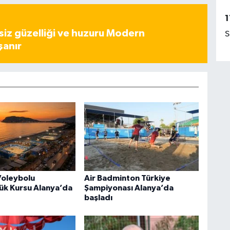
1
iz güzelliği ve huzuru Modern
S
şanır
Voleybolu
Air Badminton Türkiye
ük Kursu Alanya’da
Şampiyonası Alanya’da
başladı