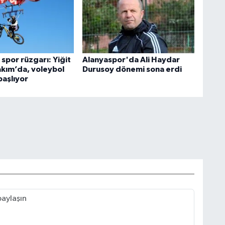
spor rüzgarı: Yiğit
Alanyaspor'da Ali Haydar
Takım’da, voleybol
Durusoy dönemi sona erdi
başlıyor