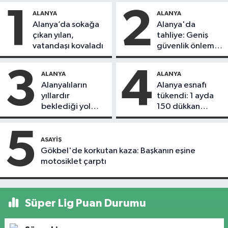
1
2
ALANYA
ALANYA
Alanya’da sokağa
Alanya'da
çıkan yılan,
tahliye: Geniş
vatandaşı kovaladı
güvenlik önlemi
alındı
3
4
ALANYA
ALANYA
Alanyalıların
Alanya esnafı
yıllardır
tükendi: 1 ayda
beklediği yol
150 dükkan
askıdan döndü
kapandı
5
ASAYIŞ
Gökbel'de korkutan kaza: Başkanın eşine
motosiklet çarptı
Süper Lig Puan Durumu