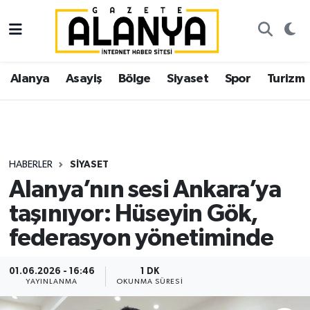
Alanya
İstanbul Nöbetçi Eczaneler
Alanya
Asayiş
Bölge
Siyaset
Spor
Turizm
Asayiş
İstanbul Hava Durumu
Bölge
İstanbul Trafik Yoğunluk Haritası
Siyaset
Süper Lig Puan Durumu ve Fikstür
HABERLER
SIYASET
Alanya’nın sesi Ankara’ya
Spor
Tüm Manşetler
taşınıyor: Hüseyin Gök,
Turizm
Son Dakika Haberleri
federasyon yönetiminde
Ekonomi
Haber Arşivi
01.06.2026 - 16:46
1 DK
YAYINLANMA
OKUNMA SÜRESI
Gazipaşa