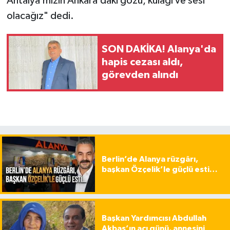
Antalya’mızın Ankara’daki gözü, kulağı ve sesi
olacağız" dedi.
SON DAKİKA! Alanya'da
hapis cezası aldı,
görevden alındı
Berlin’de Alanya rüzgârı,
başkan Özçelik’le güçlü esti…
Başkan Yardımcısı Abdullah
Akbaş’ın acı günü, annesini