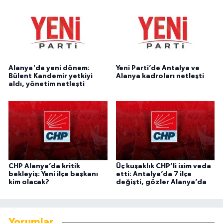
Alanya'da yeni dönem:
Yeni Parti’de Antalya ve
Bülent Kandemir yetkiyi
Alanya kadroları netleşti
aldı, yönetim netleşti
CHP Alanya’da kritik
Üç kuşaklık CHP’li isim veda
bekleyiş: Yeni ilçe başkanı
etti: Antalya’da 7 ilçe
kim olacak?
değişti, gözler Alanya’da
Yorumlar