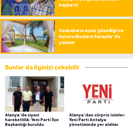
kaybetti
Sonbaharın eşsiz güzelliği ve
huzuru Modern Saraylar’da
yaşanır
Bunlar da ilginizi çekebilir
Alanya'da siyasi
Alanya'dan sürpriz isimler:
hareketlilik: Yeni Parti İlçe
Yeni Parti Antalya
Başkanlığı kuruldu
yönetiminde yer aldılar