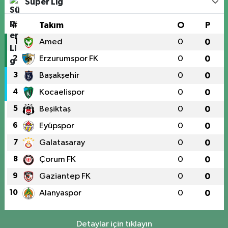
Süper Lig
#
Takım
O
P
1
Amed
0
0
2
Erzurumspor FK
0
0
3
Başakşehir
0
0
4
Kocaelispor
0
0
5
Beşiktaş
0
0
6
Eyüpspor
0
0
7
Galatasaray
0
0
8
Çorum FK
0
0
9
Gaziantep FK
0
0
10
Alanyaspor
0
0
Detaylar için tıklayın