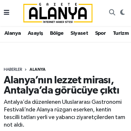
Alanya
İstanbul Nöbetçi Eczaneler
Alanya
Asayiş
Bölge
Siyaset
Spor
Turizm
Asayiş
İstanbul Hava Durumu
Bölge
İstanbul Trafik Yoğunluk Haritası
Siyaset
Süper Lig Puan Durumu ve Fikstür
HABERLER
ALANYA
Alanya’nın lezzet mirası,
Spor
Tüm Manşetler
Antalya’da görücüye çıktı
Turizm
Son Dakika Haberleri
Antalya’da düzenlenen Uluslararası Gastronomi
Festivali’nde Alanya rüzgarı eserken, kentin
Ekonomi
Haber Arşivi
tescilli tatları yerli ve yabancı ziyaretçilerden tam
not aldı.
Gazipaşa