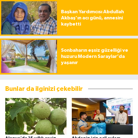
Başkan Yardımcısı Abdullah
Akbaş’ın acı günü, annesini
kaybetti
Sonbaharın eşsiz güzelliği ve
huzuru Modern Saraylar’da
yaşanır
Bunlar da ilginizi çekebilir