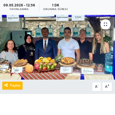
09.05.2026 - 12:56
1 DK
YAYINLANMA
OKUNMA SÜRESI
Paylaş
-
+
A
A