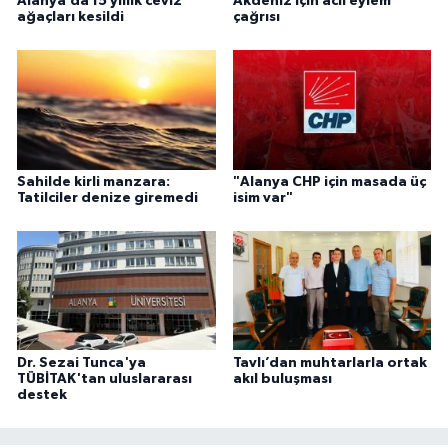
Alanya’da 15 yıllık ceviz
Akdeniz için acil eylem
ağaçları kesildi
çağrısı
Sahilde kirli manzara:
"Alanya CHP için masada üç
Tatilciler denize giremedi
isim var"
Dr. Sezai Tunca'ya
Tavlı’dan muhtarlarla ortak
TÜBİTAK'tan uluslararası
akıl buluşması
destek