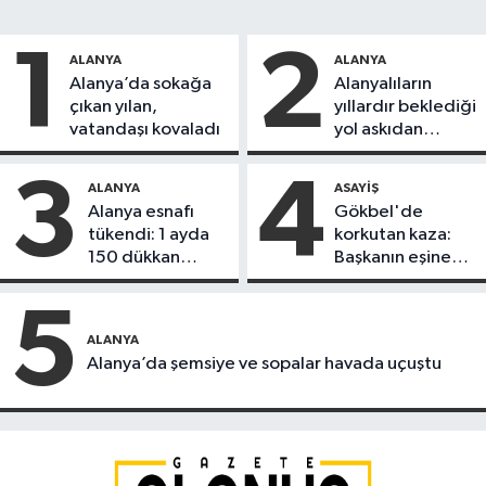
1
2
ALANYA
ALANYA
Alanya’da sokağa
Alanyalıların
çıkan yılan,
yıllardır beklediği
vatandaşı kovaladı
yol askıdan
döndü
3
4
ALANYA
ASAYIŞ
Alanya esnafı
Gökbel'de
tükendi: 1 ayda
korkutan kaza:
150 dükkan
Başkanın eşine
kapandı
motosiklet çarptı
5
ALANYA
Alanya’da şemsiye ve sopalar havada uçuştu