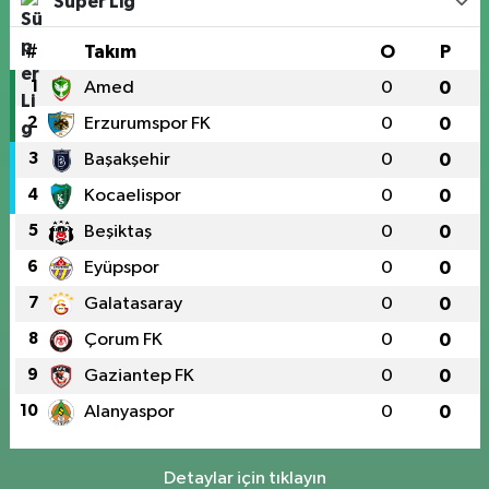
Süper Lig
#
Takım
O
P
1
Amed
0
0
2
Erzurumspor FK
0
0
3
Başakşehir
0
0
4
Kocaelispor
0
0
5
Beşiktaş
0
0
6
Eyüpspor
0
0
7
Galatasaray
0
0
8
Çorum FK
0
0
9
Gaziantep FK
0
0
10
Alanyaspor
0
0
Detaylar için tıklayın