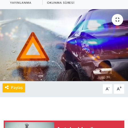
YAYINLANMA
OKUNMA SÜRESI
Paylaş
-
+
A
A