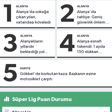
1
2
ALANYA
ALANYA
Alanya’da sokağa
Alanya'da
çıkan yılan,
tahliye: Geniş
vatandaşı kovaladı
güvenlik önlemi
alındı
3
4
ALANYA
ALANYA
Alanyalıların
Alanya esnafı
yıllardır
tükendi: 1 ayda
beklediği yol
150 dükkan
askıdan döndü
kapandı
5
ASAYIŞ
Gökbel'de korkutan kaza: Başkanın eşine
motosiklet çarptı
Süper Lig Puan Durumu