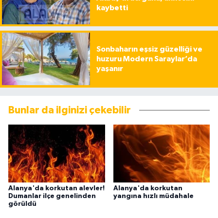
kaybetti
Sonbaharın eşsiz güzelliği ve
huzuru Modern Saraylar’da
yaşanır
Bunlar da ilginizi çekebilir
Alanya'da korkutan alevler!
Alanya'da korkutan
Dumanlar ilçe genelinden
yangına hızlı müdahale
görüldü