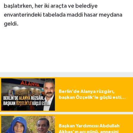
başlatırken, her iki araçta ve belediye
envanterindeki tabelada maddi hasar meydana
geldi.
Berlin’de Alanya rüzgârı,
başkan Özçelik’le güçlü esti…
Başkan Yardımcısı Abdullah
Akbaş’ın acı günü, annesini