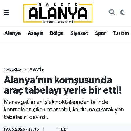
Alanya
İstanbul Nöbetçi Eczaneler
Alanya
Asayiş
Bölge
Siyaset
Spor
Turizm
Asayiş
İstanbul Hava Durumu
Bölge
İstanbul Trafik Yoğunluk Haritası
Siyaset
Süper Lig Puan Durumu ve Fikstür
HABERLER
ASAYIŞ
Alanya’nın komşusunda
Spor
Tüm Manşetler
araç tabelayı yerle bir etti!
Turizm
Son Dakika Haberleri
Manavgat’ın en işlek noktalarından birinde
kontrolden çıkan otomobil, kaldırıma çıkarak yön
Ekonomi
Haber Arşivi
tabelasını devirdi.
Gazipaşa
13.05.2026 - 13:36
1 DK