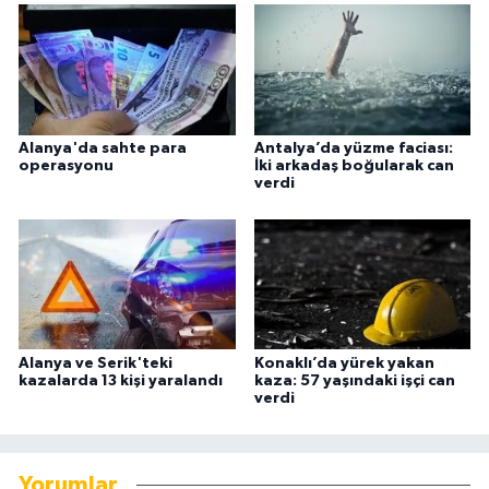
Alanya'da sahte para
Antalya’da yüzme faciası:
operasyonu
İki arkadaş boğularak can
verdi
Alanya ve Serik'teki
Konaklı’da yürek yakan
kazalarda 13 kişi yaralandı
kaza: 57 yaşındaki işçi can
verdi
Yorumlar