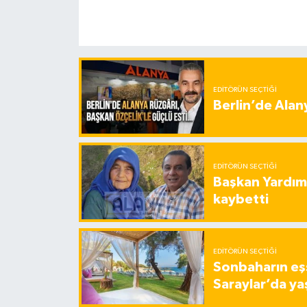
EDITÖRÜN SEÇTIĞI
Berlin’de Alan
EDITÖRÜN SEÇTIĞI
Başkan Yardımc
kaybetti
EDITÖRÜN SEÇTIĞI
Sonbaharın eşs
Saraylar’da ya