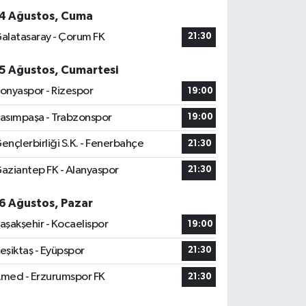
4 Ağustos, Cuma
alatasaray - Çorum FK
21:30
5 Ağustos, Cumartesi
onyaspor - Rizespor
19:00
asımpaşa - Trabzonspor
19:00
ençlerbirliği S.K. - Fenerbahçe
21:30
aziantep FK - Alanyaspor
21:30
6 Ağustos, Pazar
aşakşehir - Kocaelispor
19:00
eşiktaş - Eyüpspor
21:30
med - Erzurumspor FK
21:30