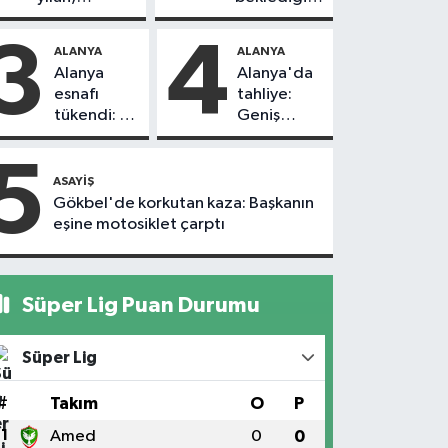
vatandaşı
yol askıdan
kovaladı
döndü
3
4
ALANYA
ALANYA
Alanya
Alanya'da
esnafı
tahliye:
tükendi: 1
Geniş
ayda 150
güvenlik
dükkan
önlemi
5
kapandı
alındı
ASAYIŞ
Gökbel'de korkutan kaza: Başkanın
eşine motosiklet çarptı
Süper Lig Puan Durumu
Süper Lig
#
Takım
O
P
1
Amed
0
0