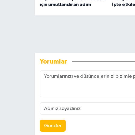
için umutlandıran adım
İşte etkil
Yorumlar
Gönder