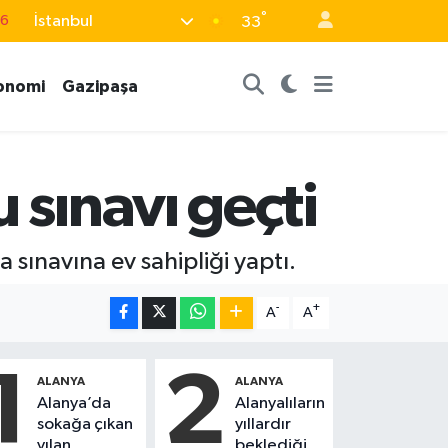
76
°
İstanbul
33
17
onomi
Gazipaşa
01
02
44
 sınavı geçti
4
 sınavına ev sahipliği yaptı.
-
+
A
A
1
2
ALANYA
ALANYA
Alanya’da
Alanyalıların
sokağa çıkan
yıllardır
yılan,
beklediği