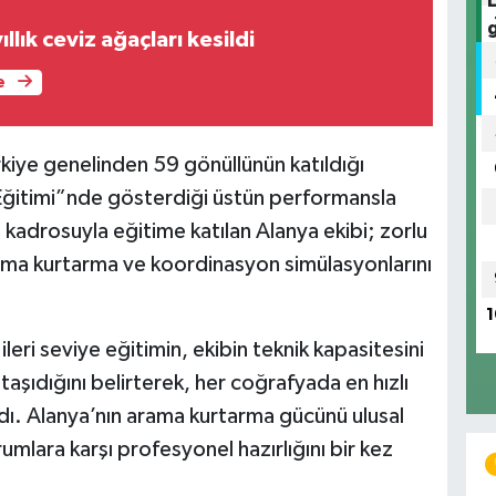
llık ceviz ağaçları kesildi
e
iye genelinden 59 gönüllünün katıldığı
ğitimi”nde gösterdiği üstün performansla
an kadrosuyla eğitime katılan Alanya ekibi; zorlu
rama kurtarma ve koordinasyon simülasyonlarını
1
leri seviye eğitimin, ekibin teknik kapasitesini
şıdığını belirterek, her coğrafyada en hızlı
adı. Alanya’nın arama kurtarma gücünü ulusal
rumlara karşı profesyonel hazırlığını bir kez