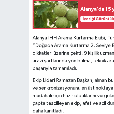
Alanya’da 15 yı
İçeriği Görüntül
Alanya İHH Arama Kurtarma Ekibi, Türk
“Doğada Arama Kurtarma 2. Seviye E
dikkatleri üzerine çekti. 9 kişilik uzm
arazi şartlarında yön bulma, teknik a
başarıyla tamamladı.
Ekip Lideri Ramazan Başkan, alınan bu i
ve senkronizasyonunu en üst noktaya ta
müdahale için hazır olduklarını vurgul
çapta tescilleyen ekip, afet ve acil du
daha kanıtladı.