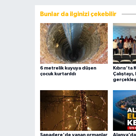
Bunlar da ilginizi çekebilir
6 metrelik kuyuya düşen
Kıbrıs’ta
çocuk kurtarıldı
Çalıştayı,
gerçekleşt
Sapadere'de yanan ormanlar
Alanya’da 