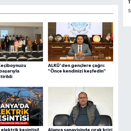
1
S
 Keçiboynuzu
ALKÜ'den gençlere çağrı:
 başarıyla
"Önce kendinizi keşfedin"
irildi
elektrik kesintisi!
Alanya sanayisinde çırak krizi