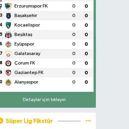
2
Erzurumspor FK
0
0
3
Başakşehir
0
0
4
Kocaelispor
0
0
5
Beşiktaş
0
0
6
Eyüpspor
0
0
7
Galatasaray
0
0
8
Çorum FK
0
0
9
Gaziantep FK
0
0
0
Alanyaspor
0
0
Detaylar için tıklayın
Süper Lig Fikstür