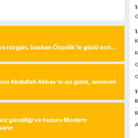
1
G
1
K
ya rüzgârı, başkan Özçelik’le güçlü esti…
K
G
G
ısı Abdullah Akbaş’ın acı günü, annesini
1
B
B
iz güzelliği ve huzuru Modern
A
şanır