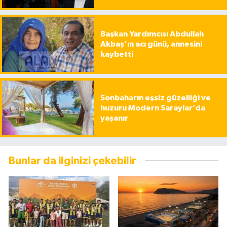
Başkan Yardımcısı Abdullah
Akbaş’ın acı günü, annesini
kaybetti
Sonbaharın eşsiz güzelliği ve
huzuru Modern Saraylar’da
yaşanır
Bunlar da ilginizi çekebilir