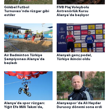
Gökbel Futbol
FIVB Plaj Voleybolu
Turnuvası'nda rüzgar gibi
Antrenörlük Kursu
estiler
Alanya’da başlıyor
Air Badminton Türkiye
Alanyalı genç pedal,
Şampiyonası Alanya’da
Türkiye ikincisi oldu
başladı
Alanya’da spor rüzgarı:
Alanyaspor'da Ali Haydar
Yiğit Efe Milli Takım’da,
Durusoy dönemi sona erdi