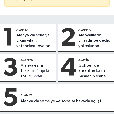
1
2
ALANYA
ALANYA
Alanya’da sokağa
Alanyalıların
çıkan yılan,
yıllardır beklediği
vatandaşı kovaladı
yol askıdan
döndü
3
4
ALANYA
ASAYIŞ
Alanya esnafı
Gökbel'de
tükendi: 1 ayda
korkutan kaza:
150 dükkan
Başkanın eşine
kapandı
motosiklet çarptı
5
ALANYA
Alanya’da şemsiye ve sopalar havada uçuştu