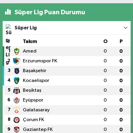
Süper Lig Puan Durumu
Süper Lig
#
Takım
O
P
1
Amed
0
0
2
Erzurumspor FK
0
0
3
Başakşehir
0
0
4
Kocaelispor
0
0
5
Beşiktaş
0
0
6
Eyüpspor
0
0
7
Galatasaray
0
0
8
Çorum FK
0
0
9
Gaziantep FK
0
0