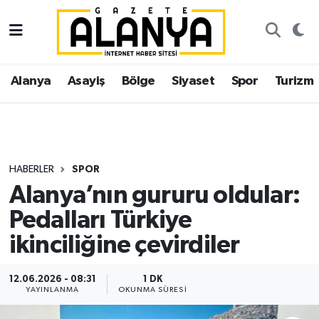
Alanya
İstanbul Nöbetçi Eczaneler
Alanya
Asayiş
Bölge
Siyaset
Spor
Turizm
Asayiş
İstanbul Hava Durumu
Bölge
İstanbul Trafik Yoğunluk Haritası
Siyaset
Süper Lig Puan Durumu ve Fikstür
HABERLER
SPOR
Alanya’nın gururu oldular:
Spor
Tüm Manşetler
Pedalları Türkiye
Turizm
Son Dakika Haberleri
ikinciliğine çevirdiler
Ekonomi
Haber Arşivi
12.06.2026 - 08:31
1 DK
YAYINLANMA
OKUNMA SÜRESI
Gazipaşa