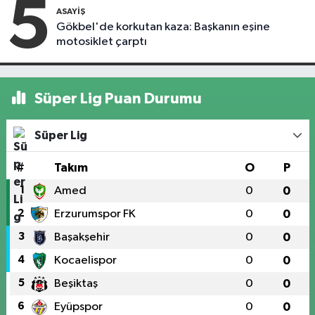
5
ASAYIŞ
Gökbel'de korkutan kaza: Başkanın eşine
motosiklet çarptı
Süper Lig Puan Durumu
Süper Lig
#
Takım
O
P
1
Amed
0
0
2
Erzurumspor FK
0
0
3
Başakşehir
0
0
4
Kocaelispor
0
0
5
Beşiktaş
0
0
6
Eyüpspor
0
0