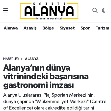
Alanya
İstanbul Nöbetçi Eczaneler
Alanya
Asayiş
Bölge
Siyaset
Spor
Turizm
Asayiş
İstanbul Hava Durumu
Bölge
İstanbul Trafik Yoğunluk Haritası
Siyaset
Süper Lig Puan Durumu ve Fikstür
HABERLER
ALANYA
Alanya’nın dünya
Spor
Tüm Manşetler
vitrinindeki başarısına
Turizm
Son Dakika Haberleri
gastronomi imzası
Ekonomi
Haber Arşivi
Alanya Uluslararası Plaj Sporları Merkezi’nin,
dünya çapında "Mükemmeliyet Merkezi" (Centre
Gazipaşa
of Excellence) olarak akredite edildiği tarihi