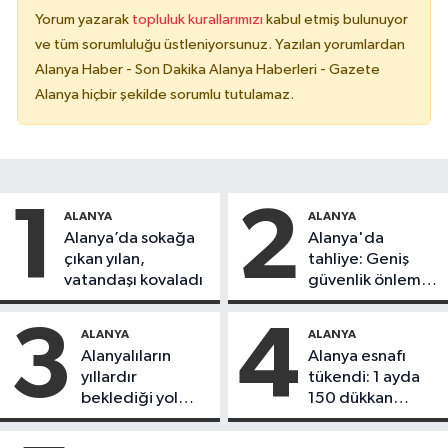
Yorum yazarak
topluluk kurallarımızı
kabul etmiş bulunuyor
ve tüm sorumluluğu üstleniyorsunuz. Yazılan yorumlardan
Alanya Haber - Son Dakika Alanya Haberleri - Gazete
Alanya hiçbir şekilde sorumlu tutulamaz.
1
2
ALANYA
ALANYA
Alanya’da sokağa
Alanya'da
çıkan yılan,
tahliye: Geniş
vatandaşı kovaladı
güvenlik önlemi
alındı
3
4
ALANYA
ALANYA
Alanyalıların
Alanya esnafı
yıllardır
tükendi: 1 ayda
beklediği yol
150 dükkan
askıdan döndü
kapandı