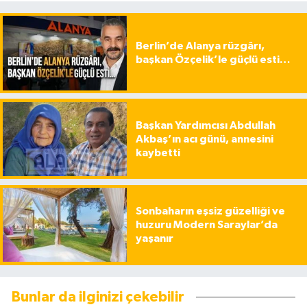
Berlin’de Alanya rüzgârı,
başkan Özçelik’le güçlü esti…
Başkan Yardımcısı Abdullah
Akbaş’ın acı günü, annesini
kaybetti
Sonbaharın eşsiz güzelliği ve
huzuru Modern Saraylar’da
yaşanır
Bunlar da ilginizi çekebilir