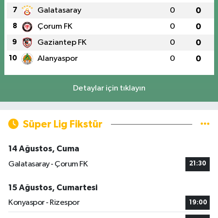
7
Galatasaray
0
0
8
Çorum FK
0
0
9
Gaziantep FK
0
0
10
Alanyaspor
0
0
Detaylar için tıklayın
Süper Lig Fikstür
14 Ağustos, Cuma
Galatasaray - Çorum FK
21:30
15 Ağustos, Cumartesi
Konyaspor - Rizespor
19:00