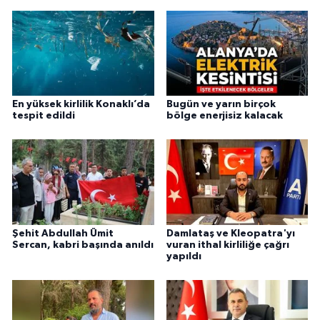
En yüksek kirlilik Konaklı’da
Bugün ve yarın birçok
tespit edildi
bölge enerjisiz kalacak
Şehit Abdullah Ümit
Damlataş ve Kleopatra'yı
Sercan, kabri başında anıldı
vuran ithal kirliliğe çağrı
yapıldı