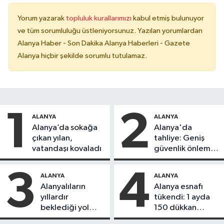
Yorum yazarak
topluluk kurallarımızı
kabul etmiş bulunuyor
ve tüm sorumluluğu üstleniyorsunuz. Yazılan yorumlardan
Alanya Haber - Son Dakika Alanya Haberleri - Gazete
Alanya hiçbir şekilde sorumlu tutulamaz.
1
2
ALANYA
ALANYA
Alanya’da sokağa
Alanya'da
çıkan yılan,
tahliye: Geniş
vatandaşı kovaladı
güvenlik önlemi
alındı
3
4
ALANYA
ALANYA
Alanyalıların
Alanya esnafı
yıllardır
tükendi: 1 ayda
beklediği yol
150 dükkan
askıdan döndü
kapandı