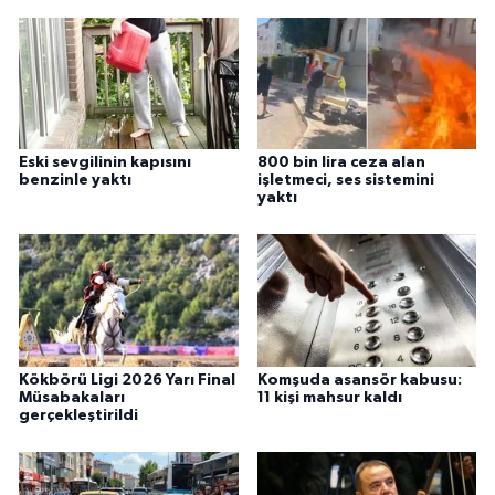
Eski sevgilinin kapısını
800 bin lira ceza alan
benzinle yaktı
işletmeci, ses sistemini
yaktı
Kökbörü Ligi 2026 Yarı Final
Komşuda asansör kabusu:
Müsabakaları
11 kişi mahsur kaldı
gerçekleştirildi