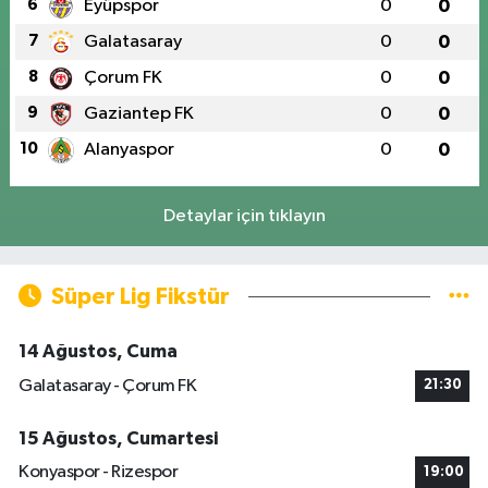
6
Eyüpspor
0
0
7
Galatasaray
0
0
8
Çorum FK
0
0
9
Gaziantep FK
0
0
10
Alanyaspor
0
0
Detaylar için tıklayın
Süper Lig Fikstür
14 Ağustos, Cuma
Galatasaray - Çorum FK
21:30
15 Ağustos, Cumartesi
Konyaspor - Rizespor
19:00