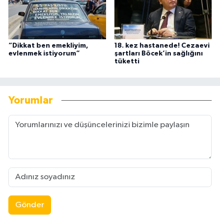
“Dikkat ben emekliyim,
18. kez hastanede! Cezaevi
evlenmek istiyorum”
şartları Böcek’in sağlığını
tüketti
Yorumlar
Gönder