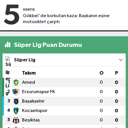
5
ASAYIŞ
Gökbel'de korkutan kaza: Başkanın eşine
motosiklet çarptı
Süper Lig Puan Durumu
Süper Lig
#
Takım
O
P
1
Amed
0
0
2
Erzurumspor FK
0
0
3
Başakşehir
0
0
4
Kocaelispor
0
0
5
Beşiktaş
0
0