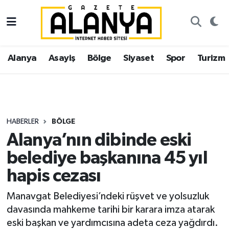
Alanya
İstanbul Nöbetçi Eczaneler
Alanya
Asayiş
Bölge
Siyaset
Spor
Turizm
Asayiş
İstanbul Hava Durumu
Bölge
İstanbul Trafik Yoğunluk Haritası
Siyaset
Süper Lig Puan Durumu ve Fikstür
HABERLER
BÖLGE
Alanya’nın dibinde eski
Spor
Tüm Manşetler
belediye başkanına 45 yıl
Turizm
Son Dakika Haberleri
hapis cezası
Ekonomi
Haber Arşivi
Manavgat Belediyesi’ndeki rüşvet ve yolsuzluk
davasında mahkeme tarihi bir karara imza atarak
Gazipaşa
eski başkan ve yardımcısına adeta ceza yağdırdı.