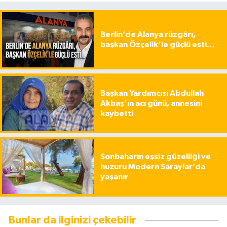
Berlin’de Alanya rüzgârı,
başkan Özçelik’le güçlü esti…
Başkan Yardımcısı Abdullah
Akbaş’ın acı günü, annesini
kaybetti
Sonbaharın eşsiz güzelliği ve
huzuru Modern Saraylar’da
yaşanır
Bunlar da ilginizi çekebilir