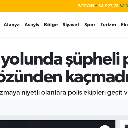
BITCOIN
64.927,78
%1.
DOLAR
47,5894
%0.
EURO
55,0398
%-0.
Alanya
Asayiş
Bölge
Siyaset
Spor
Turizm
Ek
STERLİN
64,1581
%0.
GRAM ALTIN
6527.85
%0.5
n yolunda şüpheli 
BİST100
13.703
%
gözünden kaçmad
aya niyetli olanlara polis ekipleri geçit 