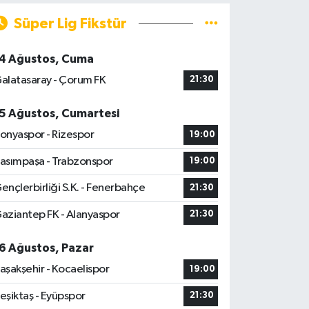
Süper Lig Fikstür
4 Ağustos, Cuma
alatasaray - Çorum FK
21:30
5 Ağustos, Cumartesi
onyaspor - Rizespor
19:00
asımpaşa - Trabzonspor
19:00
ençlerbirliği S.K. - Fenerbahçe
21:30
aziantep FK - Alanyaspor
21:30
6 Ağustos, Pazar
aşakşehir - Kocaelispor
19:00
eşiktaş - Eyüpspor
21:30