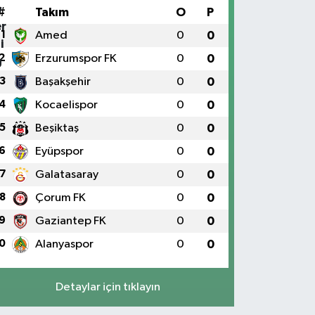
#
Takım
O
P
1
Amed
0
0
2
Erzurumspor FK
0
0
3
Başakşehir
0
0
4
Kocaelispor
0
0
5
Beşiktaş
0
0
6
Eyüpspor
0
0
7
Galatasaray
0
0
8
Çorum FK
0
0
9
Gaziantep FK
0
0
0
Alanyaspor
0
0
Detaylar için tıklayın