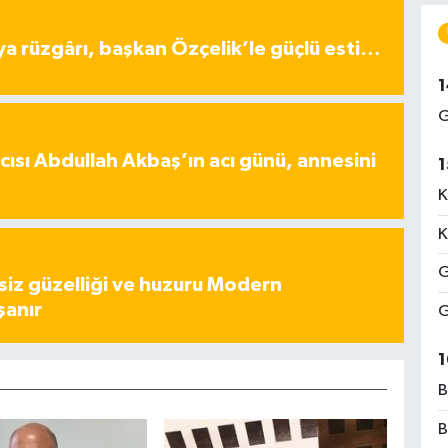
ya rüzgârı, başkan Özçelik’le güçlü esti…
1
G
ısı Abdullah Akbaş’ın acı günü, annesini
1
K
K
G
iz güzelliği ve huzuru Modern
şanır
G
1
B
B