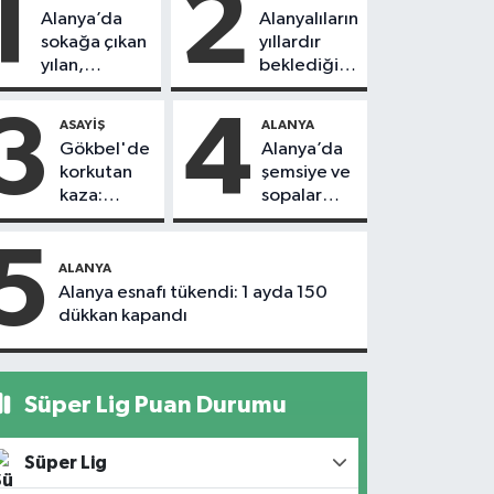
1
2
Alanya’da
Alanyalıların
sokağa çıkan
yıllardır
yılan,
beklediği
vatandaşı
yol askıdan
kovaladı
döndü
3
4
ASAYIŞ
ALANYA
Gökbel'de
Alanya’da
korkutan
şemsiye ve
kaza:
sopalar
Başkanın
havada
eşine
uçuştu
5
motosiklet
ALANYA
çarptı
Alanya esnafı tükendi: 1 ayda 150
dükkan kapandı
Süper Lig Puan Durumu
Süper Lig