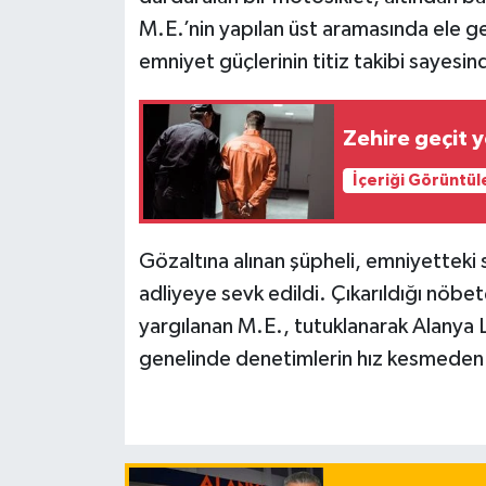
M.E.’nin yapılan üst aramasında ele ge
emniyet güçlerinin titiz takibi sayes
Zehire geçit y
İçeriği Görüntül
Gözaltına alınan şüpheli, emniyettek
adliyeye sevk edildi. Çıkarıldığı nö
yargılanan M.E., tutuklanarak Alanya L
genelinde denetimlerin hız kesmeden