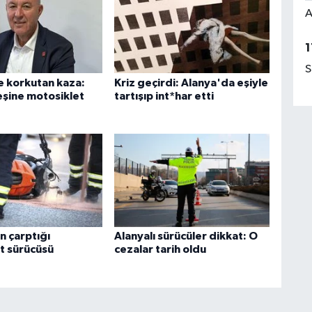
A
1
S
 korkutan kaza:
Kriz geçirdi: Alanya'da eşiyle
eşine motosiklet
tartışıp int*har etti
n çarptığı
Alanyalı sürücüler dikkat: O
t sürücüsü
cezalar tarih oldu