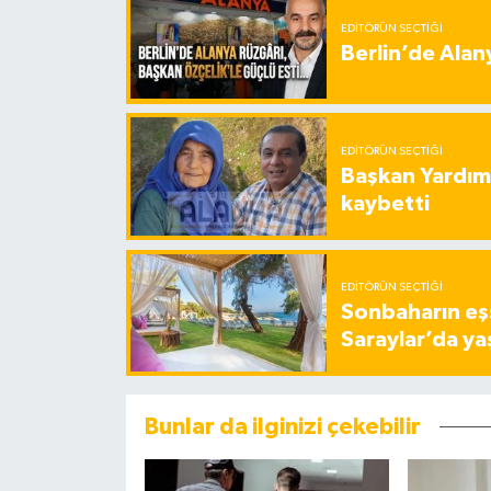
EDITÖRÜN SEÇTIĞI
Berlin’de Alan
EDITÖRÜN SEÇTIĞI
Başkan Yardımc
kaybetti
EDITÖRÜN SEÇTIĞI
Sonbaharın eşs
Saraylar’da ya
Bunlar da ilginizi çekebilir