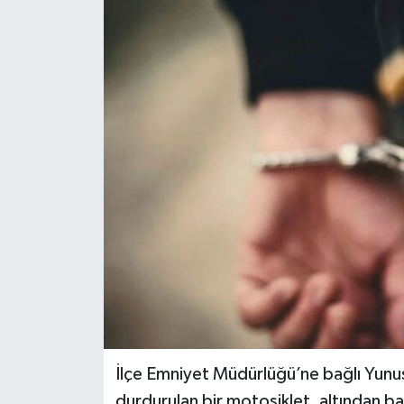
İlçe Emniyet Müdürlüğü’ne bağlı Yunus 
durdurulan bir motosiklet, altından b