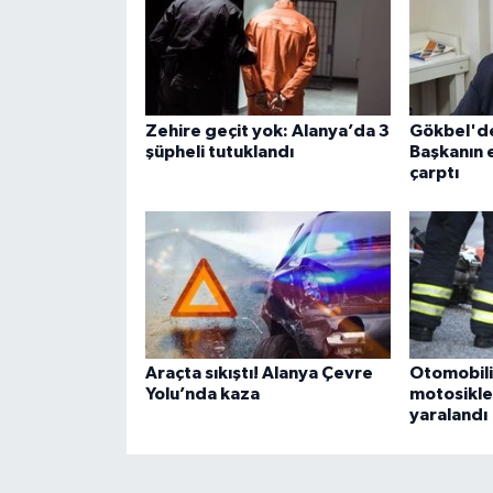
Zehire geçit yok: Alanya’da 3
Gökbel'de
şüpheli tutuklandı
Başkanın 
çarptı
Araçta sıkıştı! Alanya Çevre
Otomobili
Yolu’nda kaza
motosikle
yaralandı