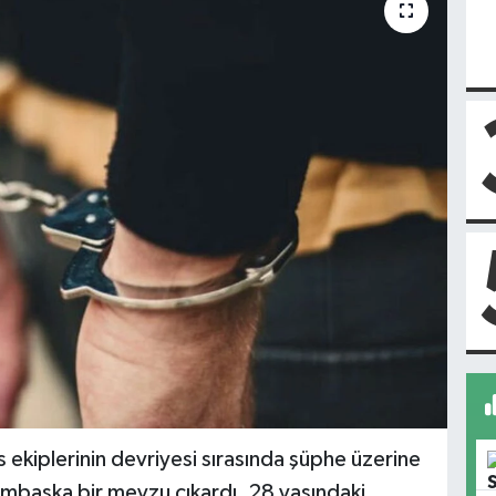
ekiplerinin devriyesi sırasında şüphe üzerine
ambaşka bir mevzu çıkardı. 28 yaşındaki