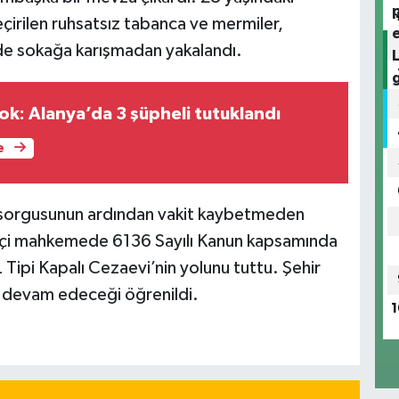
çirilen ruhsatsız tabanca ve mermiler,
inde sokağa karışmadan yakalandı.
ok: Alanya’da 3 şüpheli tutuklandı
e
i sorgusunun ardından vakit kaybetmeden
betçi mahkemede 6136 Sayılı Kanun kapsamında
 Tipi Kapalı Cezaevi’nin yolunu tuttu. Şehir
 devam edeceği öğrenildi.
1