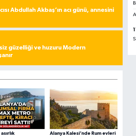
B
ısı Abdullah Akbaş’ın acı günü, annesini
A
1
S
iz güzelliği ve huzuru Modern
şanır
asırlık
Alanya Kalesi’nde Rum evleri