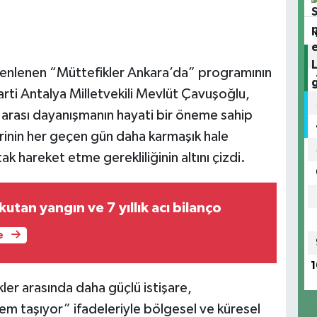
nlenen “Müttefikler Ankara’da” programının
arti Antalya Milletvekili Mevlüt Çavuşoğlu,
arası dayanışmanın hayati bir öneme sahip
rinin her geçen gün daha karmaşık hale
k hareket etme gerekliliğinin altını çizdi.
utan yangın ve 7 yıllık acı bilanço
e
1
er arasında daha güçlü istişare,
 taşıyor” ifadeleriyle bölgesel ve küresel