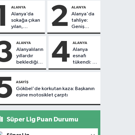
1
2
ALANYA
ALANYA
Alanya’da
Alanya'da
sokağa çıkan
tahliye:
yılan,
Geniş
vatandaşı
güvenlik
kovaladı
önlemi
3
4
ALANYA
ALANYA
alındı
Alanyalıların
Alanya
yıllardır
esnafı
beklediği
tükendi: 1
yol askıdan
ayda 150
döndü
dükkan
5
kapandı
ASAYIŞ
Gökbel'de korkutan kaza: Başkanın
eşine motosiklet çarptı
Süper Lig Puan Durumu