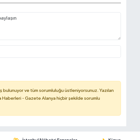
ş bulunuyor ve tüm sorumluluğu üstleniyorsunuz. Yazılan
 Haberleri - Gazete Alanya hiçbir şekilde sorumlu