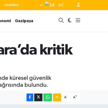
°
İstanbul
34
onomi
Gazipaşa
ra’da kritik
nde küresel güvenlik
çağrısında bulundu.
-
+
A
A