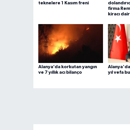
teknelere 1 Kasım freni
dolandırıc
firma Rem
kiracı dair
Alanya’da korkutan yangın
Alanya'da
ve 7 yıllık acı bilanço
yıl vefa b