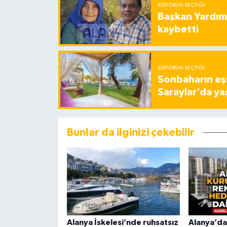
EDITÖRÜN SEÇTIĞI
Başkan Yardımc
kaybetti
EDITÖRÜN SEÇTIĞI
Sonbaharın eşs
Saraylar’da ya
Bunlar da ilginizi çekebilir
Alanya İskelesi’nde ruhsatsız
Alanya’da 