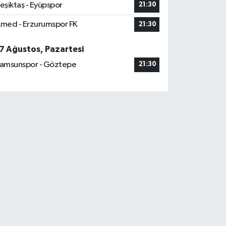
eşiktaş - Eyüpspor
21:30
med - Erzurumspor FK
21:30
7 Ağustos, Pazartesi
amsunspor - Göztepe
21:30