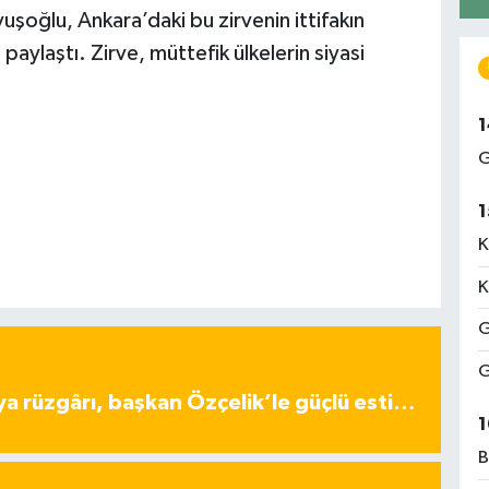
avuşoğlu, Ankara’daki bu zirvenin ittifakın
ı paylaştı. Zirve, müttefik ülkelerin siyasi
1
G
1
K
K
G
G
ya rüzgârı, başkan Özçelik’le güçlü esti…
1
B