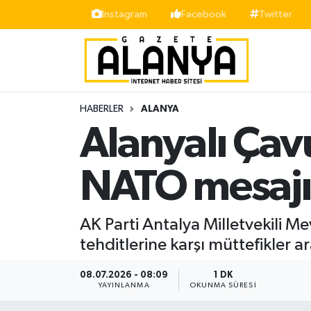
İnstagram
Facebook
Twitter
Alanya
İstanbul Nöbetçi Eczaneler
Asayiş
İstanbul Hava Durumu
HABERLER
ALANYA
Bölge
İstanbul Trafik Yoğunluk Haritası
Alanyalı Çav
Siyaset
Süper Lig Puan Durumu ve Fikstür
NATO mesajı
Spor
Tüm Manşetler
AK Parti Antalya Milletvekili 
Turizm
Son Dakika Haberleri
tehditlerine karşı müttefikler 
Ekonomi
Haber Arşivi
08.07.2026 - 08:09
1 DK
YAYINLANMA
OKUNMA SÜRESI
Gazipaşa