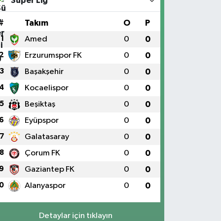
Süper Lig
#
Takım
O
P
1
Amed
0
0
2
Erzurumspor FK
0
0
3
Başakşehir
0
0
4
Kocaelispor
0
0
5
Beşiktaş
0
0
6
Eyüpspor
0
0
7
Galatasaray
0
0
8
Çorum FK
0
0
9
Gaziantep FK
0
0
0
Alanyaspor
0
0
Detaylar için tıklayın