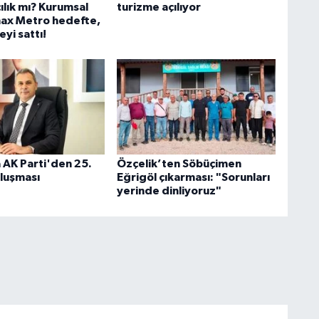
ılık mı? Kurumsal
turizme açılıyor
ax Metro hedefte,
eyi sattı!
 AK Parti'den 25.
Özçelik’ten Söbüçimen
uluşması
Eğrigöl çıkarması: "Sorunları
yerinde dinliyoruz"