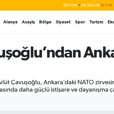
DOLAR
47,7436
%0.18
EURO
55,2510
%0.32
Alanya
Asayiş
Bölge
Siyaset
Spor
Turizm
Ek
STERLİN
64,4811
%0.38
GRAM ALTIN
6660.55
%0.03
BİST100
13.779
%-14
uşoğlu’ndan Anka
Mevlüt Çavuşoğlu, Ankara’daki NATO zirvesi
arasında daha güçlü istişare ve dayanışma 