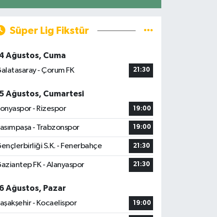
Süper Lig Fikstür
4 Ağustos, Cuma
alatasaray - Çorum FK
21:30
5 Ağustos, Cumartesi
onyaspor - Rizespor
19:00
asımpaşa - Trabzonspor
19:00
ençlerbirliği S.K. - Fenerbahçe
21:30
aziantep FK - Alanyaspor
21:30
6 Ağustos, Pazar
aşakşehir - Kocaelispor
19:00