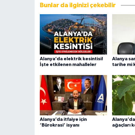
Bunlar da ilginizi çekebilir
Alanya’da elektrik kesintisi!
Alanya san
İşte etkilenen mahalleler
tarihe mi 
Alanya’da itfaiye için
Alanya’da 
‘Bürokrasi’ isyanı
ağaçları k