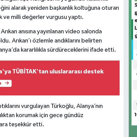
ğini alarak yeniden başkanlık koltuğuna oturan
 ve milli değerler vurgusu yaptı.
Arıkan anısına yayınlanan video salonda
u. Arıkan’ı özlemle andıklarını belirten
anya’da kararlılıkla sürdüreceklerini ifade etti.
a'ya TÜBİTAK'tan uluslararası destek
e
ptıklarını vurgulayan Türkoğlu, Alanya’nın
ılıktan korumak için gece gündüz
1
lara teşekkür etti.