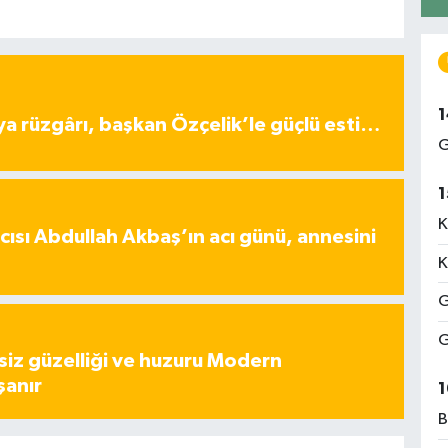
1
ya rüzgârı, başkan Özçelik’le güçlü esti…
G
1
K
ısı Abdullah Akbaş’ın acı günü, annesini
K
G
G
iz güzelliği ve huzuru Modern
şanır
1
B