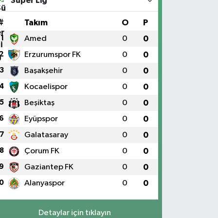
Süper Lig
#
Takım
O
P
1
Amed
0
0
2
Erzurumspor FK
0
0
3
Başakşehir
0
0
4
Kocaelispor
0
0
5
Beşiktaş
0
0
6
Eyüpspor
0
0
7
Galatasaray
0
0
8
Çorum FK
0
0
9
Gaziantep FK
0
0
0
Alanyaspor
0
0
Detaylar için tıklayın