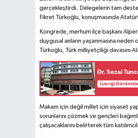
gerçekleştirdi. Delegelerin tam deste
Fikret Türkoğlu, konuşmasında Atatürk
Kongrede, merhum ilçe başkanı Alper 
duygusal anların yaşanmasına neden old
Türkoğlu, Türk milliyetçiliği davasını Al
Dr. Sezai Tunc
İçeriği Görüntül
Makam için değil millet için siyaset ya
sorunlarını çözmek ve gençleri bağıml
çalışacaklarını belirterek tüm katılımcı