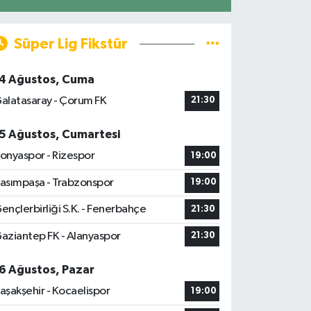
Süper Lig Fikstür
4 Ağustos, Cuma
alatasaray - Çorum FK
21:30
5 Ağustos, Cumartesi
onyaspor - Rizespor
19:00
asımpaşa - Trabzonspor
19:00
ençlerbirliği S.K. - Fenerbahçe
21:30
aziantep FK - Alanyaspor
21:30
6 Ağustos, Pazar
aşakşehir - Kocaelispor
19:00