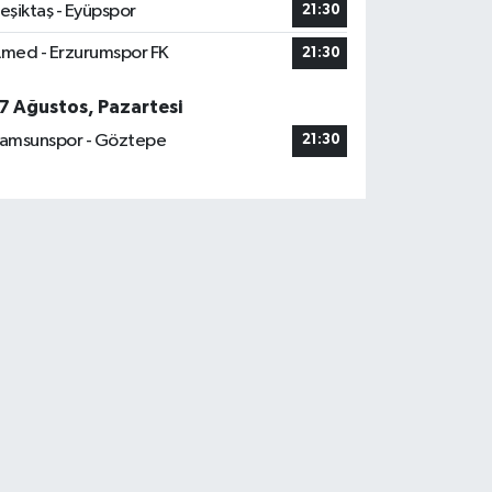
eşiktaş - Eyüpspor
21:30
med - Erzurumspor FK
21:30
7 Ağustos, Pazartesi
amsunspor - Göztepe
21:30