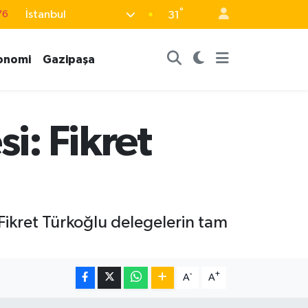
76
°
İstanbul
31
17
01
onomi
Gazipaşa
02
44
i: Fikret
64
 Fikret Türkoğlu delegelerin tam
-
+
A
A