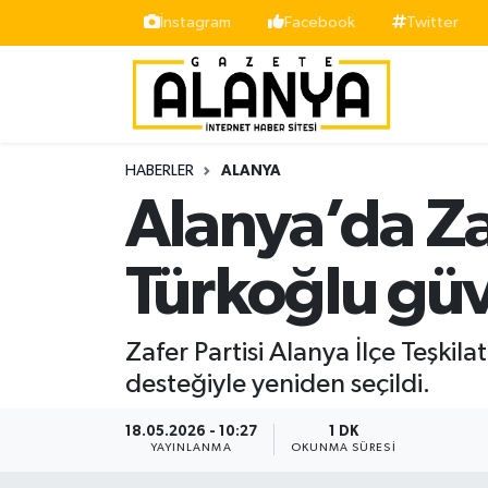
İnstagram
Facebook
Twitter
Alanya
İstanbul Nöbetçi Eczaneler
Asayiş
İstanbul Hava Durumu
HABERLER
ALANYA
Bölge
İstanbul Trafik Yoğunluk Haritası
Alanya’da Zaf
Siyaset
Süper Lig Puan Durumu ve Fikstür
Türkoğlu güv
Spor
Tüm Manşetler
Zafer Partisi Alanya İlçe Teşki
Turizm
Son Dakika Haberleri
desteğiyle yeniden seçildi.
Ekonomi
Haber Arşivi
18.05.2026 - 10:27
1 DK
YAYINLANMA
OKUNMA SÜRESI
Gazipaşa