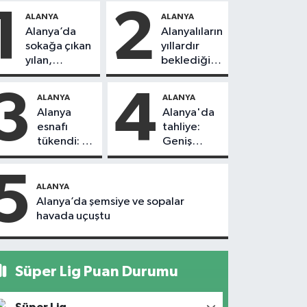
1
2
ALANYA
ALANYA
Alanya’da
Alanyalıların
sokağa çıkan
yıllardır
yılan,
beklediği
vatandaşı
yol askıdan
kovaladı
döndü
3
4
ALANYA
ALANYA
Alanya
Alanya'da
esnafı
tahliye:
tükendi: 1
Geniş
ayda 150
güvenlik
dükkan
önlemi
5
kapandı
alındı
ALANYA
Alanya’da şemsiye ve sopalar
havada uçuştu
Süper Lig Puan Durumu