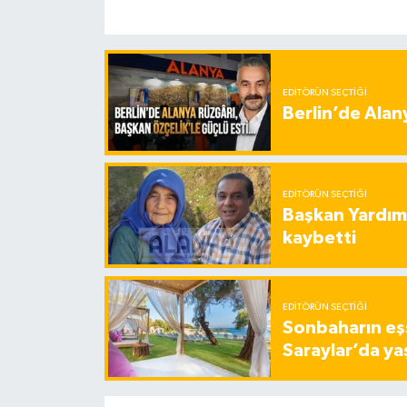
EDITÖRÜN SEÇTIĞI
Berlin’de Alan
EDITÖRÜN SEÇTIĞI
Başkan Yardımc
kaybetti
EDITÖRÜN SEÇTIĞI
Sonbaharın eşs
Saraylar’da ya