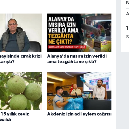
B
A
1
S
ayisinde çırak krizi
Alanya’da mısıra izin verildi
karıştı?
ama tezgâhta ne çıktı?
15 yıllık ceviz
Akdeniz için acil eylem çağrısı
esildi