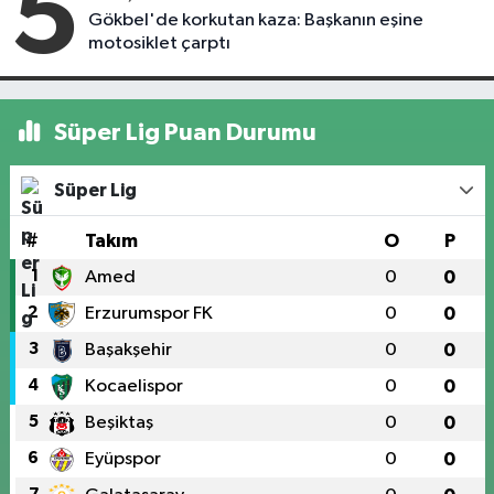
5
Gökbel'de korkutan kaza: Başkanın eşine
motosiklet çarptı
Süper Lig Puan Durumu
Süper Lig
#
Takım
O
P
1
Amed
0
0
2
Erzurumspor FK
0
0
3
Başakşehir
0
0
4
Kocaelispor
0
0
5
Beşiktaş
0
0
6
Eyüpspor
0
0