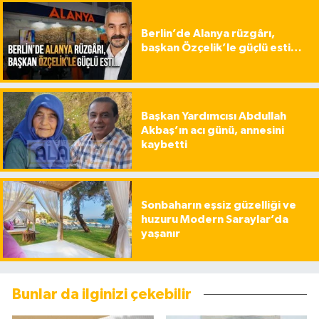
Berlin’de Alanya rüzgârı,
başkan Özçelik’le güçlü esti…
Başkan Yardımcısı Abdullah
Akbaş’ın acı günü, annesini
kaybetti
Sonbaharın eşsiz güzelliği ve
huzuru Modern Saraylar’da
yaşanır
Bunlar da ilginizi çekebilir