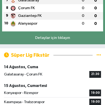
7
Galatasaray
0
0
8
Çorum FK
0
0
9
Gaziantep FK
0
0
10
Alanyaspor
0
0
Detaylar için tıklayın
Süper Lig Fikstür
14 Ağustos, Cuma
Galatasaray - Çorum FK
21:30
15 Ağustos, Cumartesi
Konyaspor - Rizespor
19:00
Kasımpaşa - Trabzonspor
19:00