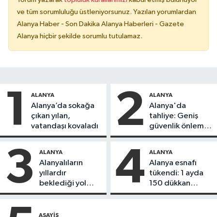
ve tüm sorumluluğu üstleniyorsunuz. Yazılan yorumlardan
Alanya Haber - Son Dakika Alanya Haberleri - Gazete
Alanya hiçbir şekilde sorumlu tutulamaz.
1
2
ALANYA
ALANYA
Alanya’da sokağa
Alanya'da
çıkan yılan,
tahliye: Geniş
vatandaşı kovaladı
güvenlik önlemi
alındı
3
4
ALANYA
ALANYA
Alanyalıların
Alanya esnafı
yıllardır
tükendi: 1 ayda
beklediği yol
150 dükkan
askıdan döndü
kapandı
ASAYIŞ