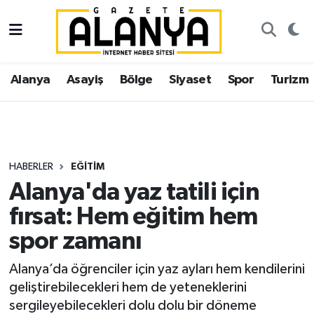
Alanya
İstanbul Nöbetçi Eczaneler
Alanya
Asayiş
Bölge
Siyaset
Spor
Turizm
Asayiş
İstanbul Hava Durumu
Bölge
İstanbul Trafik Yoğunluk Haritası
Siyaset
Süper Lig Puan Durumu ve Fikstür
HABERLER
EĞITIM
Alanya'da yaz tatili için
Spor
Tüm Manşetler
fırsat: Hem eğitim hem
Turizm
Son Dakika Haberleri
spor zamanı
Ekonomi
Haber Arşivi
Alanya’da öğrenciler için yaz ayları hem kendilerini
geliştirebilecekleri hem de yeteneklerini
Gazipaşa
sergileyebilecekleri dolu dolu bir döneme