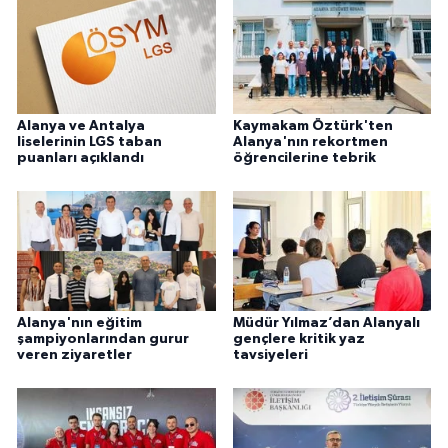
Alanya ve Antalya
Kaymakam Öztürk'ten
liselerinin LGS taban
Alanya'nın rekortmen
puanları açıklandı
öğrencilerine tebrik
Alanya'nın eğitim
Müdür Yılmaz’dan Alanyalı
şampiyonlarından gurur
gençlere kritik yaz
veren ziyaretler
tavsiyeleri