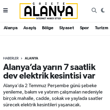
Alanya
İstanbul Nöbetçi Eczaneler
Alanya
Asayiş
Bölge
Siyaset
Spor
Turizm
Asayiş
İstanbul Hava Durumu
Bölge
İstanbul Trafik Yoğunluk Haritası
Siyaset
Süper Lig Puan Durumu ve Fikstür
HABERLER
ALANYA
Alanya’da yarın 7 saatlik
Spor
Tüm Manşetler
dev elektrik kesintisi var
Turizm
Son Dakika Haberleri
Alanya’da 2 Temmuz Perşembe günü şebeke
yenileme, bakım ve yatırım çalışmaları nedeniyle
Ekonomi
Haber Arşivi
birçok mahalle, cadde, sokak ve yaylada saatler
sürecek elektrik kesintileri yaşanacak.
Gazipaşa