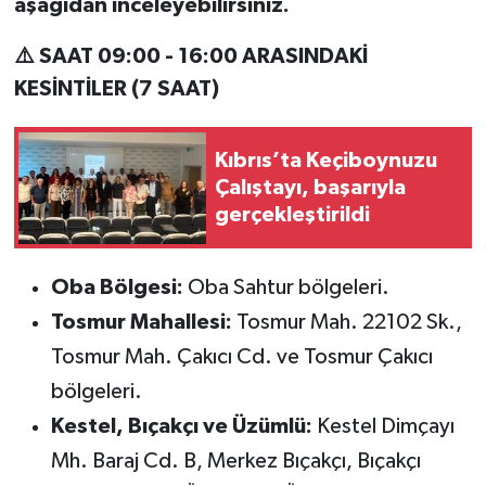
aşağıdan
inceleyebilirsiniz.
⚠️ SAAT 09:00 - 16:00 ARASINDAKİ
KESİNTİLER (7 SAAT)
Kıbrıs’ta Keçiboynuzu
Çalıştayı, başarıyla
gerçekleştirildi
Oba Bölgesi:
Oba Sahtur bölgeleri.
Tosmur Mahallesi:
Tosmur Mah. 22102 Sk.,
Tosmur Mah. Çakıcı Cd. ve Tosmur Çakıcı
bölgeleri.
Kestel, Bıçakçı ve Üzümlü:
Kestel Dimçayı
Mh. Baraj Cd. B, Merkez Bıçakçı, Bıçakçı