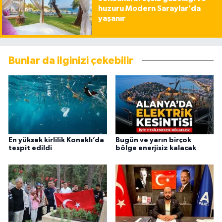
huzuru Modern Saraylar’da
yaşanır
Bunlar da ilginizi çekebilir
En yüksek kirlilik Konaklı’da
Bugün ve yarın birçok
tespit edildi
bölge enerjisiz kalacak