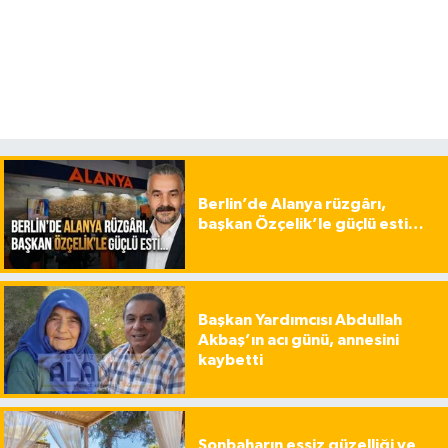
Berlin’de Alanya rüzgârı,
başkan Özçelik’le güçlü esti…
Başkan Yardımcısı Abdullah
Akbaş’ın acı günü, annesini
kaybetti
Sonbaharın eşsiz güzelliği ve