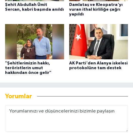
Şehit Abdullah Ümit
Damlataş ve Kleopatra'yı
Sercan, kabri başında anıldı
vuran ithal kirliliğe çağrı
yapıldı
"Şehitlerimizin hakkı,
AK Parti'den Alanya iskelesi
teröristlerin umut
protokolüne tam destek
hakkından önce gelir"
Yorumlar