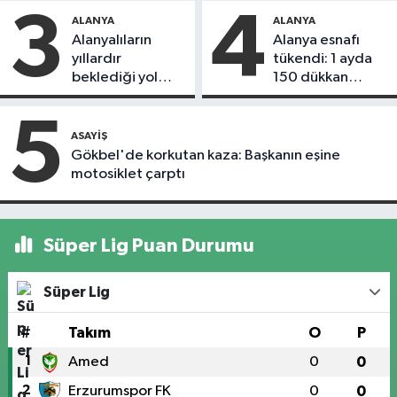
3
4
ALANYA
ALANYA
Alanyalıların
Alanya esnafı
yıllardır
tükendi: 1 ayda
beklediği yol
150 dükkan
askıdan döndü
kapandı
5
ASAYIŞ
Gökbel'de korkutan kaza: Başkanın eşine
motosiklet çarptı
Süper Lig Puan Durumu
Süper Lig
#
Takım
O
P
1
Amed
0
0
2
Erzurumspor FK
0
0