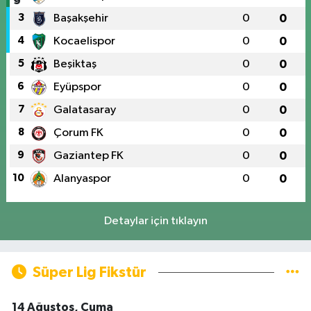
3
Başakşehir
0
0
4
Kocaelispor
0
0
5
Beşiktaş
0
0
6
Eyüpspor
0
0
7
Galatasaray
0
0
8
Çorum FK
0
0
9
Gaziantep FK
0
0
10
Alanyaspor
0
0
Detaylar için tıklayın
Süper Lig Fikstür
14 Ağustos, Cuma