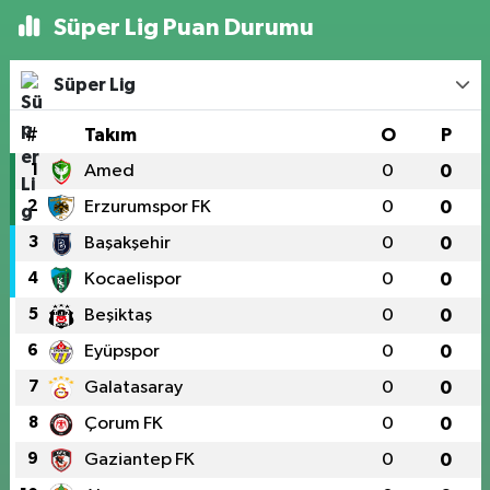
Süper Lig Puan Durumu
Süper Lig
#
Takım
O
P
1
Amed
0
0
2
Erzurumspor FK
0
0
3
Başakşehir
0
0
4
Kocaelispor
0
0
5
Beşiktaş
0
0
6
Eyüpspor
0
0
7
Galatasaray
0
0
8
Çorum FK
0
0
9
Gaziantep FK
0
0