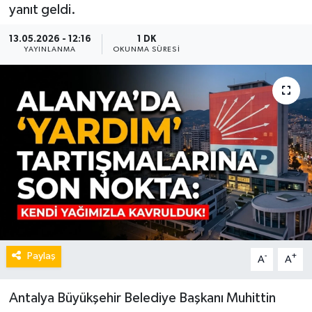
yanıt geldi.
13.05.2026 - 12:16
1 DK
YAYINLANMA
OKUNMA SÜRESI
Paylaş
-
+
A
A
Antalya Büyükşehir Belediye Başkanı Muhittin