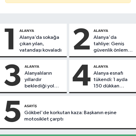
1
2
ALANYA
ALANYA
Alanya’da sokağa
Alanya'da
çıkan yılan,
tahliye: Geniş
vatandaşı kovaladı
güvenlik önlemi
alındı
3
4
ALANYA
ALANYA
Alanyalıların
Alanya esnafı
yıllardır
tükendi: 1 ayda
beklediği yol
150 dükkan
askıdan döndü
kapandı
5
ASAYIŞ
Gökbel'de korkutan kaza: Başkanın eşine
motosiklet çarptı