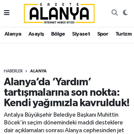
Alanya
İstanbul Nöbetçi Eczaneler
Alanya
Asayiş
Bölge
Siyaset
Spor
Turizm
Asayiş
İstanbul Hava Durumu
Bölge
İstanbul Trafik Yoğunluk Haritası
Siyaset
Süper Lig Puan Durumu ve Fikstür
HABERLER
ALANYA
Alanya’da ‘Yardım’
Spor
Tüm Manşetler
tartışmalarına son nokta:
Turizm
Son Dakika Haberleri
Kendi yağımızla kavrulduk!
Ekonomi
Haber Arşivi
Antalya Büyükşehir Belediye Başkanı Muhittin
Böcek’in seçim dönemindeki maddi desteklere
Gazipaşa
dair açıklamaları sonrası Alanya cephesinden jet