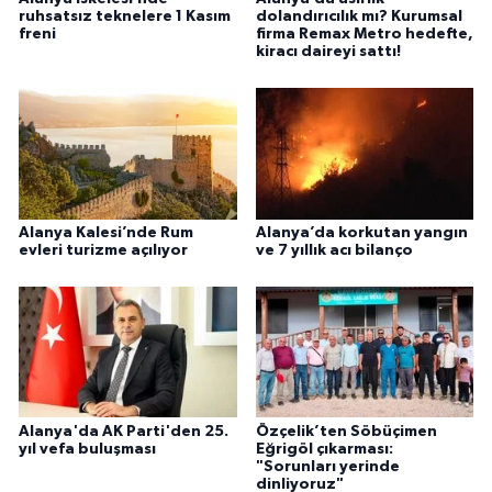
ruhsatsız teknelere 1 Kasım
dolandırıcılık mı? Kurumsal
freni
firma Remax Metro hedefte,
kiracı daireyi sattı!
Alanya Kalesi’nde Rum
Alanya’da korkutan yangın
evleri turizme açılıyor
ve 7 yıllık acı bilanço
Alanya'da AK Parti'den 25.
Özçelik’ten Söbüçimen
yıl vefa buluşması
Eğrigöl çıkarması:
"Sorunları yerinde
dinliyoruz"