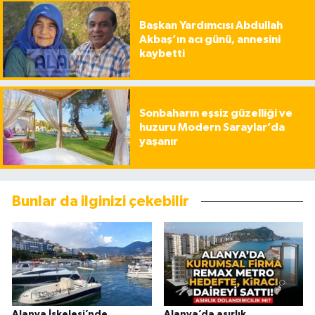
Başkan Yardımcısı Abdullah
Akbaş’ın acı günü, annesini
kaybetti
Sonbaharın eşsiz güzelliği ve
huzuru Modern Saraylar’da
yaşanır
Bunlar da ilginizi çekebilir
Alanya İskelesi’nde
Alanya’da asırlık