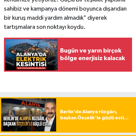
sahibiz ve kampanya dönemi boyunca dışarıdan
bir kuruş maddi yardım almadık" diyerek
tartışmalara son noktayı koydu.
Bugün ve yarın birçok
bölge enerjisiz kalacak
Berlin’de Alanya rüzgârı,
başkan Özçelik’le güçlü esti…