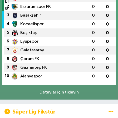
2
Erzurumspor FK
0
0
3
Başakşehir
0
0
4
Kocaelispor
0
0
5
Beşiktaş
0
0
6
Eyüpspor
0
0
7
Galatasaray
0
0
8
Çorum FK
0
0
9
Gaziantep FK
0
0
10
Alanyaspor
0
0
Detaylar için tıklayın
Süper Lig Fikstür