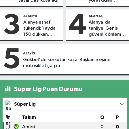
vatandaşı kovaladı
yol askıdan
döndü
3
4
ALANYA
ALANYA
Alanya esnafı
Alanya'da
tükendi: 1 ayda
tahliye: Geniş
150 dükkan
güvenlik önlemi
kapandı
alındı
5
ASAYIŞ
Gökbel'de korkutan kaza: Başkanın eşine
motosiklet çarptı
Süper Lig Puan Durumu
Süper Lig
#
Takım
O
P
1
Amed
0
0