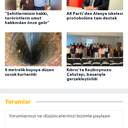
"Şehitlerimizin hakkı,
AK Parti'den Alanya iskelesi
teröristlerin umut
protokolüne tam destek
hakkından önce gelir"
6 metrelik kuyuya düşen
Kıbrıs’ta Keçiboynuzu
çocuk kurtarıldı
Çalıştayı, başarıyla
gerçekleştirildi
Yorumlar