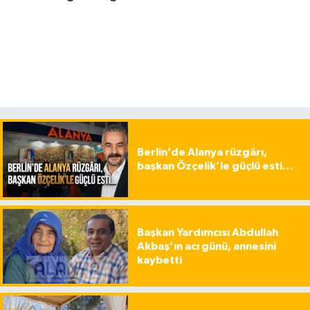
Berlin’de Alanya rüzgârı,
başkan Özçelik’le güçlü esti…
Başkan Yardımcısı Abdullah
Akbaş’ın acı günü, annesini
kaybetti