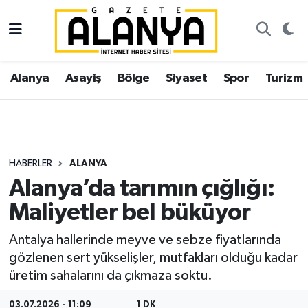
Alanya
İstanbul Nöbetçi Eczaneler
Alanya
Asayiş
Bölge
Siyaset
Spor
Turizm
Asayiş
İstanbul Hava Durumu
Bölge
İstanbul Trafik Yoğunluk Haritası
Siyaset
Süper Lig Puan Durumu ve Fikstür
HABERLER
ALANYA
Alanya’da tarımın çığlığı:
Spor
Tüm Manşetler
Maliyetler bel büküyor
Turizm
Son Dakika Haberleri
Antalya hallerinde meyve ve sebze fiyatlarında
gözlenen sert yükselişler, mutfakları olduğu kadar
Ekonomi
Haber Arşivi
üretim sahalarını da çıkmaza soktu.
Gazipaşa
03.07.2026 - 11:09
1 DK