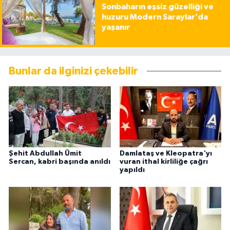
Sonbaharın eşsiz güzelliği ve
huzuru Modern Saraylar’da
yaşanır
Bunlar da ilginizi çekebilir
Şehit Abdullah Ümit
Damlataş ve Kleopatra'yı
Sercan, kabri başında anıldı
vuran ithal kirliliğe çağrı
yapıldı