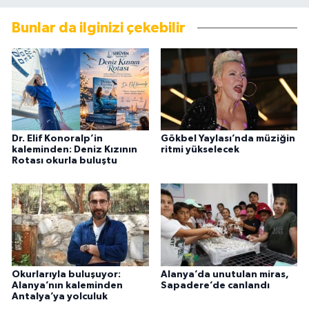
Bunlar da ilginizi çekebilir
Dr. Elif Konoralp’in
Gökbel Yaylası’nda müziğin
kaleminden: Deniz Kızının
ritmi yükselecek
Rotası okurla buluştu
Okurlarıyla buluşuyor:
Alanya’da unutulan miras,
Alanya’nın kaleminden
Sapadere’de canlandı
Antalya’ya yolculuk