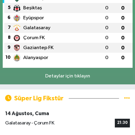
5
Beşiktaş
0
0
6
Eyüpspor
0
0
7
Galatasaray
0
0
8
Çorum FK
0
0
9
Gaziantep FK
0
0
10
Alanyaspor
0
0
Detaylar için tıklayın
Süper Lig Fikstür
14 Ağustos, Cuma
Galatasaray - Çorum FK
21:30