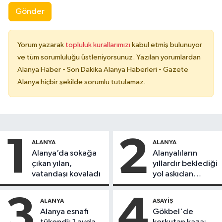
Gönder
Yorum yazarak
topluluk kurallarımızı
kabul etmiş bulunuyor
ve tüm sorumluluğu üstleniyorsunuz. Yazılan yorumlardan
Alanya Haber - Son Dakika Alanya Haberleri - Gazete
Alanya hiçbir şekilde sorumlu tutulamaz.
1
2
ALANYA
ALANYA
Alanya’da sokağa
Alanyalıların
çıkan yılan,
yıllardır beklediği
vatandaşı kovaladı
yol askıdan
döndü
3
4
ALANYA
ASAYIŞ
Alanya esnafı
Gökbel'de