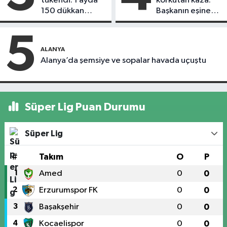
tükendi: 1 ayda
korkutan kaza:
150 dükkan
Başkanın eşine
kapandı
motosiklet çarptı
5
ALANYA
Alanya’da şemsiye ve sopalar havada uçuştu
Süper Lig Puan Durumu
Süper Lig
#
Takım
O
P
1
Amed
0
0
2
Erzurumspor FK
0
0
3
Başakşehir
0
0
4
Kocaelispor
0
0