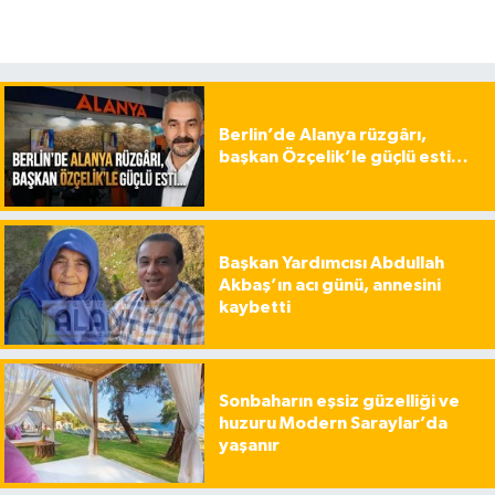
Berlin’de Alanya rüzgârı,
başkan Özçelik’le güçlü esti…
Başkan Yardımcısı Abdullah
Akbaş’ın acı günü, annesini
kaybetti
Sonbaharın eşsiz güzelliği ve
huzuru Modern Saraylar’da
yaşanır