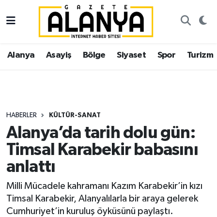
Alanya
İstanbul Nöbetçi Eczaneler
Alanya
Asayiş
Bölge
Siyaset
Spor
Turizm
Asayiş
İstanbul Hava Durumu
Bölge
İstanbul Trafik Yoğunluk Haritası
Siyaset
Süper Lig Puan Durumu ve Fikstür
HABERLER
KÜLTÜR-SANAT
Alanya’da tarih dolu gün:
Spor
Tüm Manşetler
Timsal Karabekir babasını
Turizm
Son Dakika Haberleri
anlattı
Ekonomi
Haber Arşivi
Milli Mücadele kahramanı Kazım Karabekir’in kızı
Timsal Karabekir, Alanyalılarla bir araya gelerek
Gazipaşa
Cumhuriyet’in kuruluş öyküsünü paylaştı.