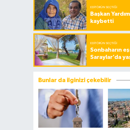
EDITÖRÜN SEÇTIĞI
Başkan Yardımc
kaybetti
EDITÖRÜN SEÇTIĞI
Sonbaharın eşs
Saraylar’da ya
Bunlar da ilginizi çekebilir