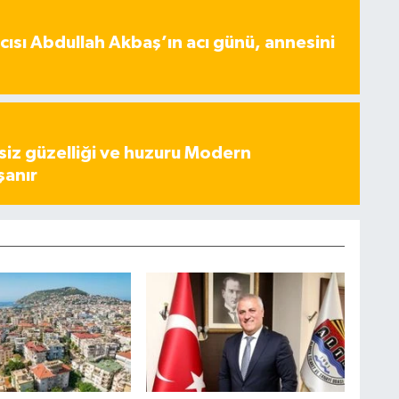
ısı Abdullah Akbaş’ın acı günü, annesini
iz güzelliği ve huzuru Modern
şanır