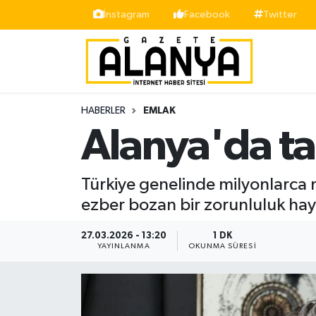
İnstagram
Facebook
Twitter
Alanya
İstanbul Nöbetçi Eczaneler
Asayiş
İstanbul Hava Durumu
HABERLER
EMLAK
Bölge
İstanbul Trafik Yoğunluk Haritası
Alanya'da ta
Siyaset
Süper Lig Puan Durumu ve Fikstür
Türkiye genelinde milyonlarca mü
Spor
Tüm Manşetler
ezber bozan bir zorunluluk hay
Turizm
Son Dakika Haberleri
27.03.2026 - 13:20
1 DK
YAYINLANMA
OKUNMA SÜRESI
Ekonomi
Haber Arşivi
Gazipaşa