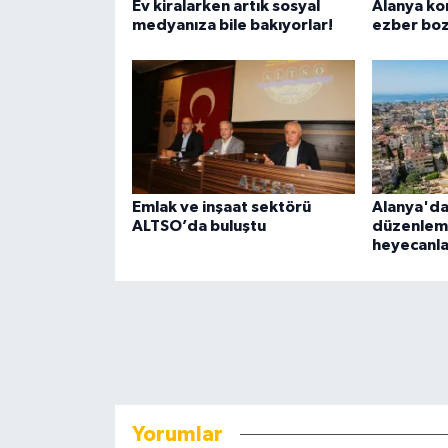
Ev kiralarken artık sosyal
Alanya ko
medyanıza bile bakıyorlar!
ezber bo
Emlak ve inşaat sektörü
Alanya'da
ALTSO’da buluştu
düzenleme
heyecanla
Yorumlar