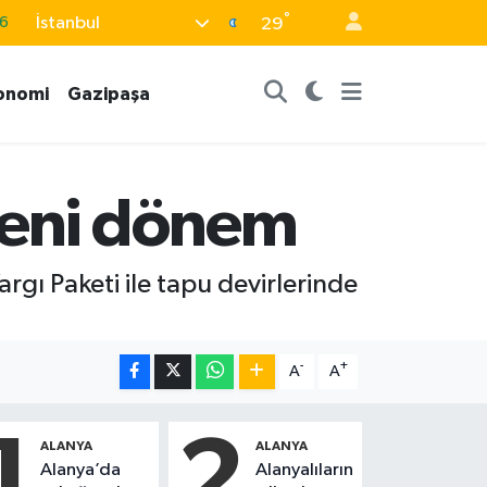
6
°
İstanbul
29
6
onomi
Gazipaşa
2
2
2
yeni dönem
0
rgı Paketi ile tapu devirlerinde
-
+
A
A
1
2
ALANYA
ALANYA
Alanya’da
Alanyalıların