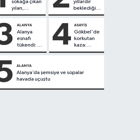
sokağa çıkan
yıllardır
yılan,
beklediği
vatandaşı
yol askıdan
kovaladı
döndü
3
4
ALANYA
ASAYIŞ
Alanya
Gökbel'de
esnafı
korkutan
tükendi: 1
kaza:
ayda 150
Başkanın
dükkan
eşine
5
kapandı
motosiklet
ALANYA
çarptı
Alanya’da şemsiye ve sopalar
havada uçuştu