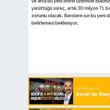
ve arsa bu yeni sınırın üzerinde bulunu
yürüttüğü süreç, artık 30 milyon TL ba
zorunlu olacak. Baroların ise bu yeni d
belirlemesi bekleniyor.
EDITÖRÜN SEÇTIĞI
Berlin’de Alan