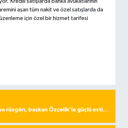
yor. Kredili satışlarda banka avukatlarının
remini aşan tüm nakit ve özel satışlarda da
üzenleme için özel bir hizmet tarifesi
ya rüzgârı, başkan Özçelik’le güçlü esti…