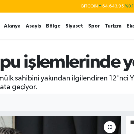
BITCOIN
64.643,95
%0.1
DOLAR
47,6006
%0.0
Alanya
Asayiş
Bölge
Siyaset
Spor
Turizm
Ek
EURO
55,0250
%0.0
STERLİN
64,2398
%0.
GRAM ALTIN
6500.87
%0.1
pu işlemlerinde 
BİST100
13.799
%7
lk sahibini yakından ilgilendiren 12'nci Ya
ata geçiyor.