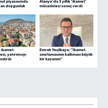
nut piyasasında
Alanya'da 3 yıllık 'ikamet'
zan doygunluk
mücadelesi sonuç verdi
 ikamet
Emrah Yeşilkaya: "İkamet
si, yatırımcıyı
sınırlamasının kalkması büyük
ndırdı
bir kazanım"