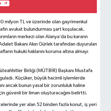
e
0 milyon TL ve üzerinde olan gayrimenkul
arafın avukat bulundurması şart koşulacak.
tırımların merkezi olan Alanya’da bu kararın
Adalet Bakanı Akın Gürlek tarafından duyurulan
fların hukuki haklarını koruma altına almayı
eahhitler Birliği (MÜTBİR) Başkanı Mustafa
guladı. Küçüker, büyük hacimli işlemlerde
nı ancak bunun yasal bir zorunluluk haline
çin güvenli bir liman oluşturacağını belirtti.
telerinde yer alan 52 binden fazla konut, iş yeri