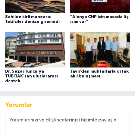
Sahilde kirli manzara:
"Alanya CHP için masada üç
Tatilciler denize giremedi
isim var"
Dr. Sezai Tunca'ya
Tavlı’dan muhtarlarla ortak
TÜBİTAK'tan uluslararası
akıl buluşması
destek
Yorumlar