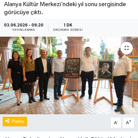
Alanya Kültür Merkezi’ndeki yıl sonu sergisinde
görücüye çıktı.
03.06.2026 - 09:20
1 DK
YAYINLANMA
OKUNMA SÜRESI
Paylaş
-
+
A
A