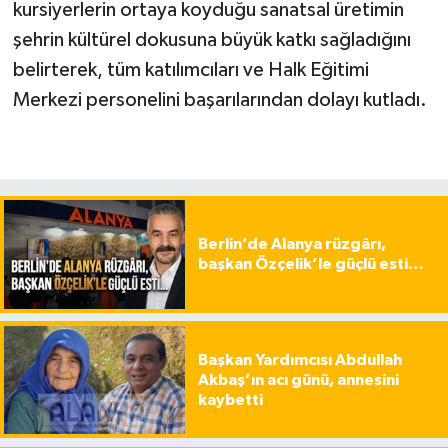
kursiyerlerin ortaya koyduğu sanatsal üretimin
şehrin kültürel dokusuna büyük katkı sağladığını
belirterek, tüm katılımcıları ve Halk Eğitimi
Merkezi personelini başarılarından dolayı kutladı.
Berlin’de Alanya rüzgârı,
başkan Özçelik’le güçlü esti…
Başkan Yardımcısı Abdullah
Akbaş’ın acı günü, annesini
kaybetti