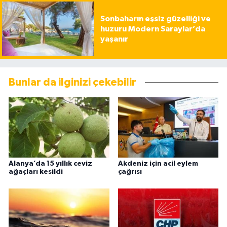
Sonbaharın eşsiz güzelliği ve
huzuru Modern Saraylar’da
yaşanır
Bunlar da ilginizi çekebilir
Alanya’da 15 yıllık ceviz
Akdeniz için acil eylem
ağaçları kesildi
çağrısı