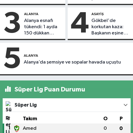
döndü
3
4
ALANYA
ASAYIŞ
Alanya esnafı
Gökbel'de
tükendi: 1 ayda
korkutan kaza:
150 dükkan
Başkanın eşine
kapandı
motosiklet çarptı
5
ALANYA
Alanya’da şemsiye ve sopalar havada uçuştu
Süper Lig Puan Durumu
Süper Lig
#
Takım
O
P
1
Amed
0
0