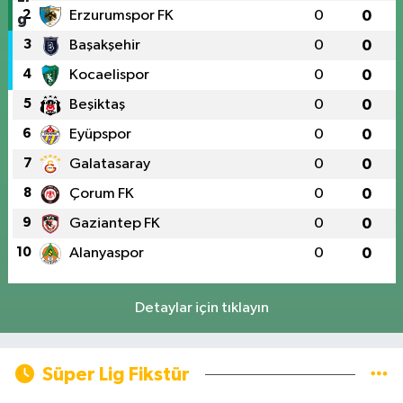
2
Erzurumspor FK
0
0
3
Başakşehir
0
0
4
Kocaelispor
0
0
5
Beşiktaş
0
0
6
Eyüpspor
0
0
7
Galatasaray
0
0
8
Çorum FK
0
0
9
Gaziantep FK
0
0
10
Alanyaspor
0
0
Detaylar için tıklayın
Süper Lig Fikstür