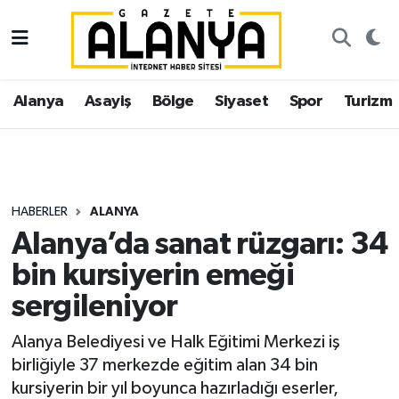
Alanya
İstanbul Nöbetçi Eczaneler
Alanya
Asayiş
Bölge
Siyaset
Spor
Turizm
Asayiş
İstanbul Hava Durumu
Bölge
İstanbul Trafik Yoğunluk Haritası
Siyaset
Süper Lig Puan Durumu ve Fikstür
HABERLER
ALANYA
Alanya’da sanat rüzgarı: 34
Spor
Tüm Manşetler
bin kursiyerin emeği
Turizm
Son Dakika Haberleri
sergileniyor
Ekonomi
Haber Arşivi
Alanya Belediyesi ve Halk Eğitimi Merkezi iş
birliğiyle 37 merkezde eğitim alan 34 bin
Gazipaşa
kursiyerin bir yıl boyunca hazırladığı eserler,